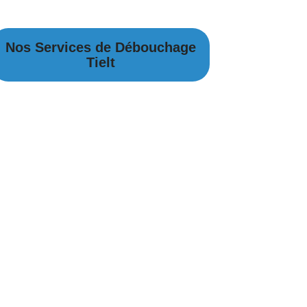
Nos Services de Débouchage
Tielt
Débouchage Canalisation à Tielt
Débouchage égouts à Tielt
Débouchage évier à Tielt
Débouchage WC à Tielt
Débouchage Lavabo à Tielt
Vidange Fosse Septique à Tielt