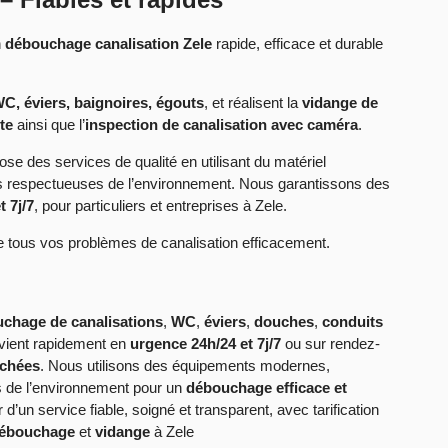
n
débouchage canalisation Zele
rapide, efficace et durable
C, éviers, baignoires, égouts
, et réalisent la
vidange de
te
ainsi que l’
inspection de canalisation avec caméra
.
ose des services de qualité en utilisant du matériel
es respectueuses de l’environnement. Nous garantissons des
t 7j/7
, pour particuliers et entreprises à Zele.
tous vos problèmes de canalisation efficacement.
chage de canalisations
,
WC
,
éviers
,
douches
,
conduits
rvient rapidement en
urgence 24h/24 et 7j/7
ou sur rendez-
uchées
. Nous utilisons des équipements modernes,
 de l’environnement pour un
débouchage efficace et
r d’un service fiable, soigné et transparent, avec tarification
ébouchage
et
vidange
à Zele