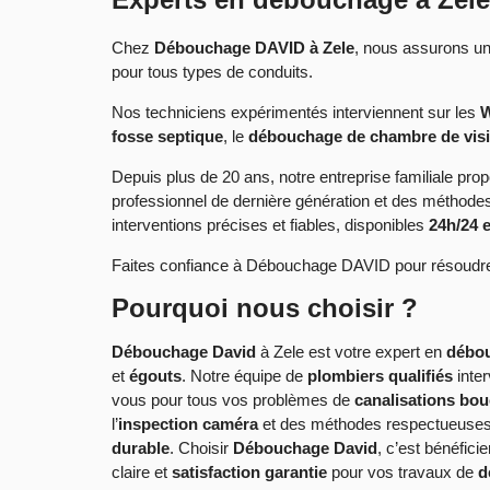
Chez
Débouchage DAVID à Zele
, nous assurons u
pour tous types de conduits.
Nos techniciens expérimentés interviennent sur les
W
fosse septique
, le
débouchage de chambre de visi
Depuis plus de 20 ans, notre entreprise familiale prop
professionnel de dernière génération et des méthod
interventions précises et fiables, disponibles
24h/24 e
Faites confiance à Débouchage DAVID pour résoudre 
Pourquoi nous choisir ?
Débouchage David
à Zele est votre expert en
débou
et
égouts
. Notre équipe de
plombiers qualifiés
inte
vous pour tous vos problèmes de
canalisations bo
l’
inspection caméra
et des méthodes respectueuses
durable
. Choisir
Débouchage David
, c’est bénéficie
claire et
satisfaction garantie
pour vos travaux de
d