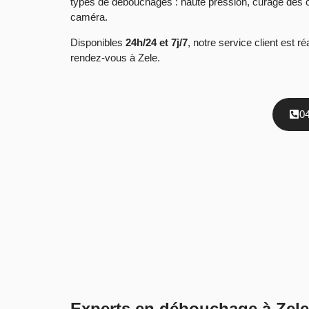
types de débouchages : haute pression, curage des ca
caméra.
Disponibles
24h/24 et 7j/7
, notre service client est 
rendez-vous à Zele.
0
Experts en débouchage à Zele–