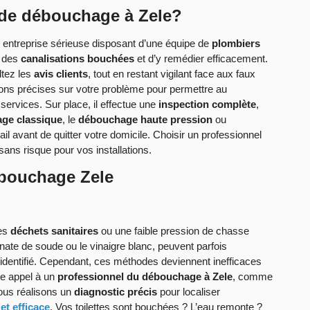
 de débouchage à Zele?
ne entreprise sérieuse disposant d’une équipe de
plombiers
e des
canalisations bouchées
et d’y remédier efficacement.
ltez les
avis clients
, tout en restant vigilant face aux faux
tions précises sur votre problème pour permettre au
e services. Sur place, il effectue une
inspection complète
,
ge classique
, le
débouchage haute pression
ou
avail avant de quitter votre domicile. Choisir un professionnel
sans risque pour vos installations.
ébouchage Zele
des
déchets sanitaires
ou une faible pression de chasse
ate de soude ou le vinaigre blanc, peuvent parfois
 identifié. Cependant, ces méthodes deviennent inefficaces
re appel à un
professionnel du débouchage à Zele
, comme
ous réalisons un
diagnostic précis
pour localiser
t efficace
. Vos toilettes sont bouchées ? L’eau remonte ?