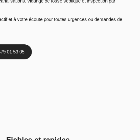
nalisations, vidange de fosse septique et inspection par
réactif et à votre écoute pour toutes urgences ou demandes de
479 01 53 05
 Fiables et rapides​