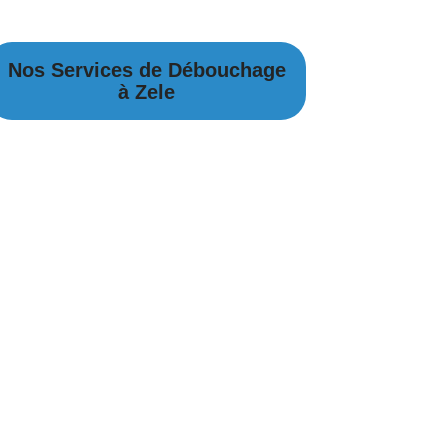
Nos Services de Débouchage
à Zele
Débouchage Canalisation à Zele
Débouchage égouts à Zele
Débouchage évier à Zele
Débouchage WC à Zele
Débouchage Lavabo à Zele
Vidange Fosse Septique à Zele