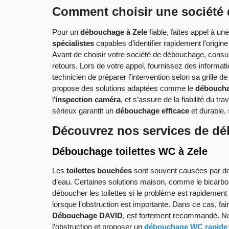
Comment choisir une société
Pour un
débouchage à Zele
fiable, faites appel à u
spécialistes
capables d’identifier rapidement l’origin
Avant de choisir votre société de débouchage, consu
retours. Lors de votre appel, fournissez des informa
technicien de préparer l’intervention selon sa grille d
propose des solutions adaptées comme le
déboucha
l’
inspection caméra
, et s’assure de la fiabilité du tr
sérieux garantit un
débouchage efficace
et durable, 
Découvrez nos services de d
Débouchage toilettes WC à Zele
Les
toilettes bouchées
sont souvent causées par 
d’eau. Certaines solutions maison, comme le bicarbon
déboucher les toilettes si le problème est rapidement
lorsque l’obstruction est importante. Dans ce cas, fai
Débouchage DAVID
, est fortement recommandé. N
l’obstruction et proposer un
débouchage WC rapide e