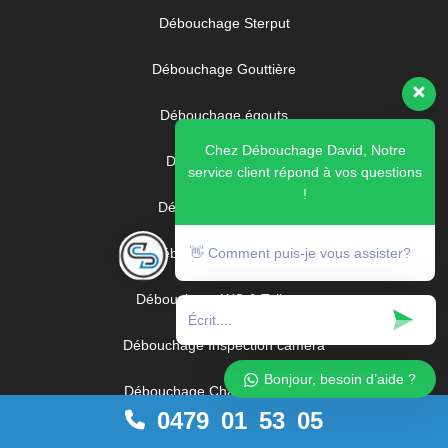
Débouchage Sterput
Débouchage Gouttière
Débouchage égouts
Chez Débouchage David, Notre
Débouchage évier
service client répond à vos questions
!
Débouchage Lavabo
Débouchage Baignoire
👋 Comment puis-je vous assister?
Débouchage WC & Toilettes
Débouchage Inspection camera
Bonjour, besoin d’aide ?
Débouchage Chambre de visite
0479 01 53 05
Vidange fosse septique