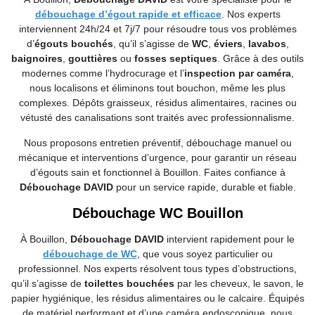
débouchage d’égout rapide et efficace
. Nos experts
interviennent 24h/24 et 7j/7 pour résoudre tous vos problèmes
d’
égouts bouchés
, qu’il s’agisse de
WC
,
éviers
,
lavabos
,
baignoires
,
gouttières
ou
fosses septiques
. Grâce à des outils
modernes comme l’hydrocurage et l’
inspection par caméra
,
nous localisons et éliminons tout bouchon, même les plus
complexes. Dépôts graisseux, résidus alimentaires, racines ou
vétusté des canalisations sont traités avec professionnalisme.
Nous proposons entretien préventif, débouchage manuel ou
mécanique et interventions d’urgence, pour garantir un réseau
d’égouts sain et fonctionnel à Bouillon. Faites confiance à
Débouchage DAVID
pour un service rapide, durable et fiable.
Débouchage WC Bouillon
À Bouillon,
Débouchage DAVID
intervient rapidement pour le
débouchage de WC
, que vous soyez particulier ou
professionnel. Nos experts résolvent tous types d’obstructions,
qu’il s’agisse de
toilettes bouchées
par les cheveux, le savon, le
papier hygiénique, les résidus alimentaires ou le calcaire. Équipés
de matériel performant et d’une caméra endoscopique, nous