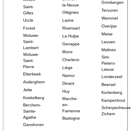
Grimbergen
la-Neuve
Saint-
Tervuren
Ottignies
Gilles
Wemmel
Uccle
Lasne
Overijse
Forest
Rixensart
Meise
Woluwe-
La Hulpe
Saint-
Leuven
Genappe
Lambert
Malines
Mons
Woluwe-
Sint-
Charleroi
Saint-
Pieters-
Pierre
Liège
Leeuw
Etterbeek
Namur
Londerzeel
Auderghem
Dinant
Beersel
Jette
Huy
Kortenberg
Koekelberg
Marche-
Kampenhout
en-
Berchem-
Scherpenheuve
Famenne
Sainte-
Zichem
Agathe
Bastogne
Ganshoren