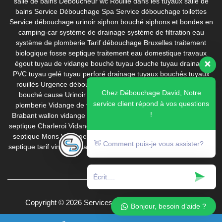
salle de bains Déboucheur wc
Rouille dans les tuyaux
salle de
bains
Service Débouchage Spa
Service débouchage toilettes
Service débouchage urinoir
siphon bouché
siphons et bondes en
camping-car
système de drainage
système de filtration eau
système de plomberie
Tarif débouchage Bruxelles
traitement
biologique fosse septique
traitement eau domestique
travaux
égout
tuyau de vidange bouché
tuyau douche
tuyau drainage
PVC
tuyau gelé
tuyau perforé drainage
tuyaux bouchés
tuyaux
rouillés
Urgence débouchage
Urinoir bouché calcaire
Urinoir
Chez Débouchage David, Notre
bouché cause
Urinoir bouche prix
Urinoir homme
ventouse
service client répond à vos questions
plomberie
Vidange de fosse septique
Vidange fosse septique
!
Brabant wallon
vidange fosse septique Bruxelles
Vidange fosse
septique Charleroi
Vidange fosse septique Dilbeek
Vidange fosse
septique Mons
Vidange fosse septique pas cher
vidange fosse
👋 Comment puis-je vous assister?
septique tarif
vinaigre blanc
WC bouché évie
wc bouché que faire
Copyright © 2026 Services David. All rights reserved.
Bonjour, besoin d’aide ?