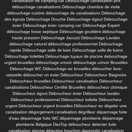
canalisation de camping-car
Débouchage canalisation prix
débouchage canalisations
Débouchage chambre de visite
débouchage cuisine
débouchage de canalisations
Débouchage
des égouts
Débouchage Douche
Débouchage égout
Débouchage
évier
Débouchage évier camping-car
Débouchage Expert
débouchage fosse septique
Débouchage gouttière
débouchage
haute pression
Débouchage Jacuzzi
Débouchage Lavabo
débouchage naturel
débouchage professionnel
Débouchage
rapide
Débouchage salle de bain
Débouchage salle de bains
Débouchage toilettes
Débouchage tuyaux de piscine
debouchage
urgent bruxelles
débouchage urinoir
débouchage urinoir Bruxelles
Débouchage WC
Débouchage wc bruxelles
déboucher lave-
vaisselle
déboucher un évier
Déboucheur
Déboucheur Baignoire
Déboucheur bruxelles
Déboucheur canalisation
Déboucheur
canalisations
Déboucheur Certifié Bruxelles
déboucheur chimique
Déboucheur égout
Déboucheur évier
Déboucheur lavabo
Déboucheur professionnel
Déboucheur toilette
Déboucheur
urgent
Déboucheur urgent bruxelles
Déboucheur wc
dégeler une
canalisation
dégorgement canalisation
dégrilleur
dépannage fuite
d’eau
dépannage fuite WC
dépannage plomberie
dépannage
plomberie Belgique
DesTop déboucheur
detecter fuite
canalisation piscine
détection bouchon
diagnostic canalisation