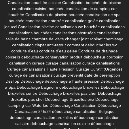
Canalisation bouchée cuisine
Canalisation bouchée de piscine
canalisation cuisine bouchée
canalisation de camping-car
bouchée
Canalisation de piscine bouchée
canalisation de spa
bouchée
canalisation enterrée
canalisation gelée
canalisation
jacuzzi
Canalisation piscine
canalisation wc bouchée
canalisations
canalisations bouchées
canalisations obstruées
canalisations
salle de bains
chambre de visite
changer joint robinet
chemisage
canalisation
clapet anti-retour
comment déboucher les wc
conduite d'eau
conduite d'eau gelée
Conduite de drainage
conseils débouchage
conservation produit déboucheur
corrosion
canalisation
curage
curage canalisation
curage canalisations
Curage canalisations Haute Pression
Curage Curatif (Urgence)
curage de canalisations
curage préventif
date de péremption
DesTop
Débouchage
débouchage à haute pression
Débouchage
à Spa
Débouchage baignoire
débouchage bruxelles
Débouchage
Bruxelles centre
Debouchage Bruxelles pas cher
Débouchage
Bruxelles pas cher
Débouchage Bruxelles prix
Débouchage
camping-car Waterloo
Débouchage Canalisation
Débouchage
Canalisation 24h/24
débouchage canalisation Belgique
debouchage canalisation bruxelles
débouchage canalisation
calcaire
débouchage canalisation cuisine
débouchage