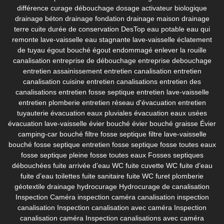
différence curage débouchage
dosage activateur biologique
drainage béton
drainage fondation
drainage maison
drainage
terre cuite
durée de conservation DesTop
eau potable
eau qui
remonte lave-vaisselle
eau stagnante lave-vaisselle
éclatement
de tuyau
égout bouché
égout endommagé
enlever la rouille
canalisation
entreprise de débouchage
entreprise debouchage
entretien assainissement
entretien canalisation
entretien
canalisation cuisine
entretien canalisations
entretien des
canalisations
entretien fosse septique
entretien lave-vaisselle
entretien plomberie
entretien réseau d'évacuation
entretien
tuyauterie
évacuation eaux pluviales
évacuation eaux usées
évacuation lave-vaisselle
évier bouché
évier bouché graisse
Évier
camping-car bouché
filtre fosse septique
filtre lave-vaisselle
bouché
fosse septique entretien
fosse septique fosse toutes eaux
fosse septique pleine
fosse toutes eaux
Fosses septiques
débouchées
fuite arrivée d’eau WC
fuite cuvette WC
fuite d’eau
fuite d’eau toilettes
fuite sanitaire
fuite WC
furet plomberie
géotextile drainage
hydrocurage
Hydrocurage de canalisation
Inspection Caméra
inspection caméra canalisation
inspection
canalisation
Inspection canalisation avec caméra
Inspection
canalisation caméra
Inspection canalisations avec caméra