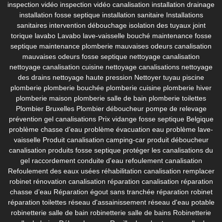
inspection vidéo
inspection vidéo canalisation
installation drainage
installation fosse septique
installation sanitaire
Installations
sanitaires
intervention débouchage
isolation des tuyaux
joint
torique lavabo
Lavabo
lave-vaisselle bouché
maintenance fosse
septique
maintenance plomberie
mauvaises odeurs canalisation
mauvaises odeurs fosse septique
nettoyage canalisation
nettoyage canalisation cuisine
nettoyage canalisations
nettoyage
des drains
nettoyage haute pression
Nettoyer tuyau piscine
plomberie
plomberie bouchée
plomberie cuisine
plomberie hiver
plomberie maison
plomberie salle de bain
plomberie toilettes
Plombier Bruxelles
Plombier déboucheur
pompe de relevage
prévention gel canalisations
Prix vidange fosse septique Belgique
problème chasse d’eau
problème évacuation eau
problème lave-
vaisselle
Produit canalisation camping-car
produit déboucheur
canalisation
produits fosse septique
protéger les canalisations du
gel
raccordement conduite d'eau
refoulement canalisation
Refoulement des eaux usées
réhabilitation canalisation
remplacer
robinet
rénovation canalisation
réparation canalisation
réparation
chasse d’eau
Réparation égout sans tranchée
réparation robinet
réparation toilettes
réseau d'assainissement
réseau d'eau potable
robinetterie salle de bain
robinetterie salle de bains
Robinetterie