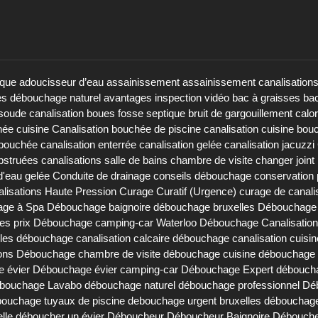
ique
adoucisseur d’eau
assainissement
assainissement canalisation
es débouchage naturel
avantages inspection vidéo
bac à graisses
bac
soude canalisation
boues fosse septique
bruit de gargouillement
calo
hée cuisine
Canalisation bouchée de piscine
canalisation cuisine bou
 bouchée
canalisation enterrée
canalisation gelée
canalisation jacuzzi
obstruées
canalisations salle de bains
chambre de visite
changer joint 
d'eau gelée
Conduite de drainage
conseils débouchage
conservation 
lisations Haute Pression
Curage Curatif (Urgence)
curage de canali
ge à Spa
Débouchage baignoire
débouchage bruxelles
Débouchage 
es prix
Débouchage camping-car Waterloo
Débouchage Canalisation
les
débouchage canalisation calcaire
débouchage canalisation cuisin
ons
Débouchage chambre de visite
débouchage cuisine
débouchage d
 évier
Débouchage évier camping-car
Débouchage Expert
déboucha
bouchage Lavabo
débouchage naturel
débouchage professionnel
Dé
ouchage tuyaux de piscine
debouchage urgent bruxelles
débouchage 
lle
déboucher un évier
Déboucheur
Déboucheur Baignoire
Débouche