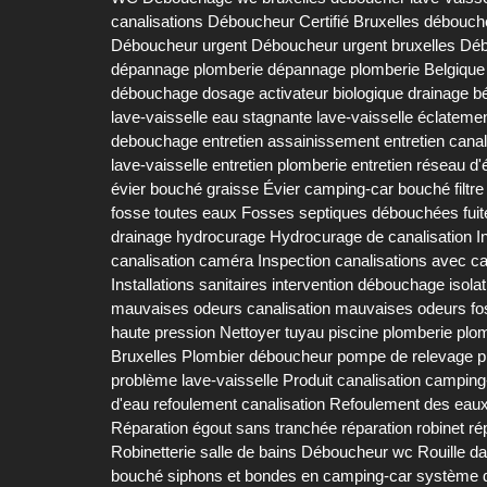
canalisations
Déboucheur Certifié Bruxelles
débouch
Déboucheur urgent
Déboucheur urgent bruxelles
Déb
dépannage plomberie
dépannage plomberie Belgique
débouchage
dosage activateur biologique
drainage b
lave-vaisselle
eau stagnante lave-vaisselle
éclatemen
debouchage
entretien assainissement
entretien canal
lave-vaisselle
entretien plomberie
entretien réseau d
évier bouché graisse
Évier camping-car bouché
filtr
fosse toutes eaux
Fosses septiques débouchées
fui
drainage
hydrocurage
Hydrocurage de canalisation
I
canalisation caméra
Inspection canalisations avec 
Installations sanitaires
intervention débouchage
isola
mauvaises odeurs canalisation
mauvaises odeurs fo
haute pression
Nettoyer tuyau piscine
plomberie
plo
Bruxelles
Plombier déboucheur
pompe de relevage
p
problème lave-vaisselle
Produit canalisation camping
d'eau
refoulement canalisation
Refoulement des eau
Réparation égout sans tranchée
réparation robinet
ré
Robinetterie salle de bains Déboucheur wc
Rouille d
bouché
siphons et bondes en camping-car
système d