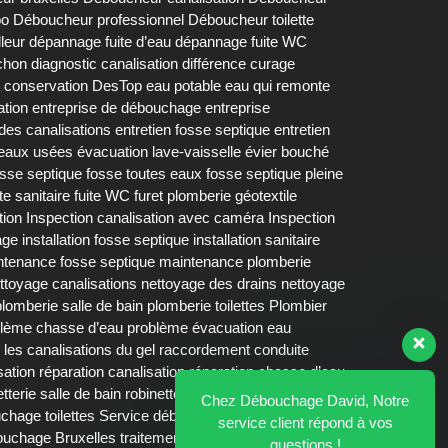
bo
Déboucheur professionnel
Déboucheur toilette
lleur
dépannage fuite d’eau
dépannage fuite WC
chon
diagnostic canalisation
différence curage
 conservation DesTop
eau potable
eau qui remonte
ation
entreprise de débouchage
entreprise
 des canalisations
entretien fosse septique
entretien
 eaux usées
évacuation lave-vaisselle
évier bouché
osse septique fosse toutes eaux
fosse septique pleine
ite sanitaire
fuite WC
furet plomberie
géotextile
tion
Inspection canalisation avec caméra
Inspection
age
installation fosse septique
installation sanitaire
ntenance fosse septique
maintenance plomberie
ttoyage canalisations
nettoyage des drains
nettoyage
plomberie salle de bain
plomberie toilettes
Plombier
lème chasse d’eau
problème évacuation eau
 les canalisations du gel
raccordement conduite
sation
réparation canalisation
réparation chasse d’eau
etterie salle de bain
robinetterie salle de bains
Chez Débouchage David, Notre
chage toilettes
Service débouchage urinoir
siphon
service client répond à vos
bouchage Bruxelles
traitement biologique fosse
questions !