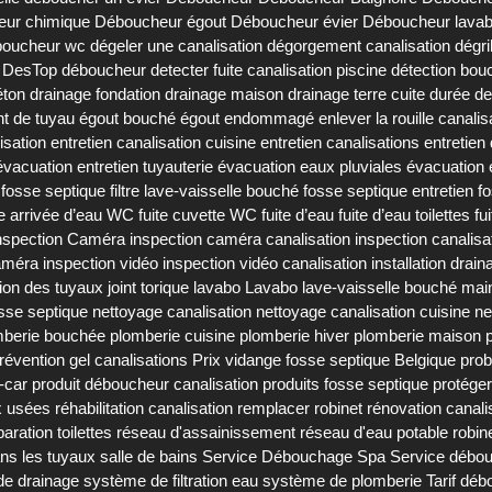
eur chimique
Déboucheur égout
Déboucheur évier
Déboucheur lava
oucheur wc
dégeler une canalisation
dégorgement canalisation
dégri
DesTop déboucheur
detecter fuite canalisation piscine
détection bou
éton
drainage fondation
drainage maison
drainage terre cuite
durée de
t de tuyau
égout bouché
égout endommagé
enlever la rouille canalis
isation
entretien canalisation cuisine
entretien canalisations
entretien
'évacuation
entretien tuyauterie
évacuation eaux pluviales
évacuation
e fosse septique
filtre lave-vaisselle bouché
fosse septique entretien
f
te arrivée d’eau WC
fuite cuvette WC
fuite d’eau
fuite d’eau toilettes
fu
nspection Caméra
inspection caméra canalisation
inspection canalisa
caméra
inspection vidéo
inspection vidéo canalisation
installation drain
tion des tuyaux
joint torique lavabo
Lavabo
lave-vaisselle bouché
mai
sse septique
nettoyage canalisation
nettoyage canalisation cuisine
ne
mberie bouchée
plomberie cuisine
plomberie hiver
plomberie maison
révention gel canalisations
Prix vidange fosse septique Belgique
prob
-car
produit déboucheur canalisation
produits fosse septique
protéger
x usées
réhabilitation canalisation
remplacer robinet
rénovation canali
paration toilettes
réseau d'assainissement
réseau d'eau potable
robin
ans les tuyaux
salle de bains
Service Débouchage Spa
Service débou
e drainage
système de filtration eau
système de plomberie
Tarif dé