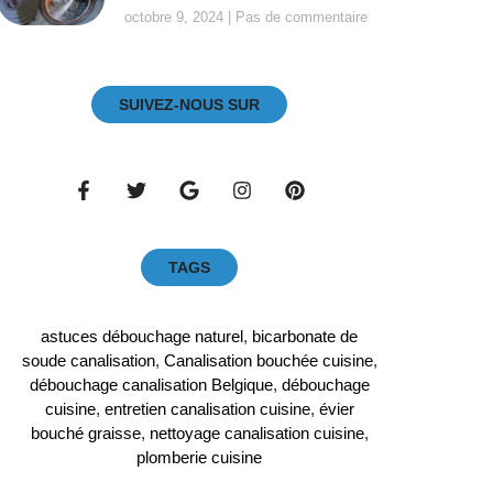
octobre 9, 2024
Pas de commentaire
SUIVEZ-NOUS SUR
TAGS
astuces débouchage naturel
,
bicarbonate de
soude canalisation
,
Canalisation bouchée cuisine
,
débouchage canalisation Belgique
,
débouchage
cuisine
,
entretien canalisation cuisine
,
évier
bouché graisse
,
nettoyage canalisation cuisine
,
plomberie cuisine