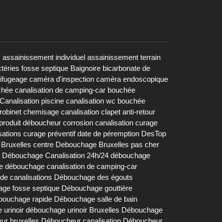
s
assainissement individuel
assainissement terrain
téries fosse septique
Baignoire
bicarbonate de
rifugeage
caméra d'inspection
caméra endoscopique
chée
canalisation de camping-car bouchée
Canalisation piscine
canalisation wc bouchée
robinet
chemisage canalisation
clapet anti-retour
produit déboucheur
corrosion canalisation
curage
sations
curage préventif
date de péremption DesTop
Bruxelles centre
Debouchage Bruxelles pas cher
Débouchage Canalisation 24h/24
débouchage
e
débouchage canalisation de camping-car
e canalisations
Débouchage des égouts
ge fosse septique
Débouchage gouttière
bouchage rapide
Débouchage salle de bain
urinoir
débouchage urinoir Bruxelles
Débouchage
ur bruxelles
Déboucheur canalisation
Déboucheur