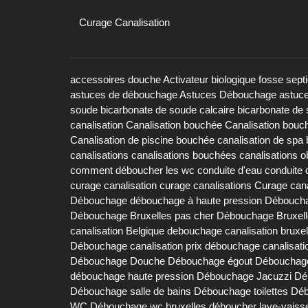
Curage Canalisation
accessoires douche
Activateur biologique fosse sept
astuces de débouchage
Astuces Débouchage
astuc
soude
bicarbonate de soude calcaire
bicarbonate de 
canalisation
Canalisation bouchée
Canalisation bouc
Canalisation de piscine bouchée
canalisation de spa
canalisations
canalisations bouchées
canalisations 
comment déboucher les wc
conduite d'eau
conduite 
curage canalisation
curage canalisations
Curage cana
Débouchage
débouchage à haute pression
Déboucha
Débouchage Bruxelles pas cher
Débouchage Bruxell
canalisation Belgique
debouchage canalisation bruxel
Débouchage canalisation prix
débouchage canalisati
Débouchage Douche
Débouchage égout
Débouchage
débouchage haute pression
Débouchage Jacuzzi
Dé
Débouchage salle de bains
Débouchage toilettes
Déb
WC
Débouchage wc bruxelles
déboucher lave-vaisse