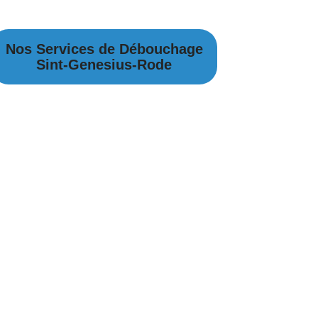
Nos Services de Débouchage
Sint-Genesius-Rode
Débouchage Canalisation Sint-Genesius-
Rode
Débouchage égouts Sint-Genesius-Rode
Débouchage évier Sint-Genesius-Rode
Débouchage WC Sint-Genesius-Rode
Débouchage Lavabo Sint-Genesius-Rode
Vidange Fosse Septique Sint-Genesius-
Rode