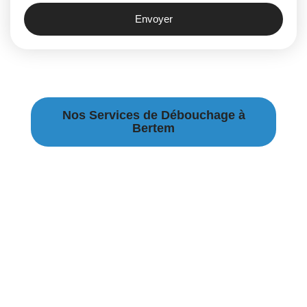
Envoyer
Nos Services de Débouchage à
Bertem
Débouchage Canalisation Bertem
Débouchage égouts Bertem
Débouchage évier Bertem
Débouchage WC Bertem
Débouchage Lavabo Bertem