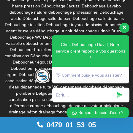
haute pression
Débouchage Jacuzzi
Débouchage Lavabo
débouchage naturel
débouchage professionnel
Débouchage
rapide
Débouchage salle de bain
Débouchage salle de bains
Débouchage toilettes
Débouchage tuyaux de piscine
debouchage
urgent bruxelles
débouchage urinoir
débouchage urinoir Bruxelles
Débouchage WC
Débouchage wc bruxelles
déboucher lave-
vaisselle
déboucher un évier
Déboucheur
Déboucheur Baignoire
Chez Débouchage David, Notre
Déboucheur bruxelles
Déboucheur canalisation
Déboucheur
service client répond à vos questions
canalisations
Déboucheur Certifié Bruxelles
déboucheur chimique
!
Déboucheur égout
Déboucheur évier
Déboucheur lavabo
Déboucheur professionnel
Déboucheur toilette
Déboucheur
urgent
Déboucheur urgent bruxelles
Déboucheur wc
dégeler une
👋 Comment puis-je vous assister?
canalisation
dégorgement canalisation
dégrilleur
dépannage fuite
d’eau
dépannage fuite WC
dépannage plomberie
dépannage
plomberie Belgique
DesTop déboucheur
detecter fuite
canalisation piscine
détection bouchon
diagnostic canalisation
différence curage débouchage
dosage activateur biologique
drainage béton
drainage fondation
drainage maison
drainage
Bonjour, besoin d’aide ?
terre cuite
durée de conservation DesTop
eau potable
eau qui
0479 01 53 05
remonte lave-vaisselle
eau stagnante lave-vaisselle
éclatement
de tuyau
égout bouché
égout endommagé
enlever la rouille