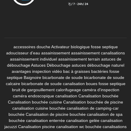
accessoires douche
Activateur biologique fosse septique
adoucisseur d’eau
assainissement
assainissement canalisations
assainissement individuel
assainissement terrain
astuces de
débouchage
Astuces Débouchage
astuces débouchage naturel
avantages inspection vidéo
bac à graisses
bactéries fosse
septique
Baignoire
bicarbonate de soude
bicarbonate de soude
calcaire
bicarbonate de soude canalisation
boues fosse septique
bruit de gargouillement
calorifugeage
caméra d'inspection
caméra endoscopique canalisation
Canalisation bouchée
Canalisation bouchée cuisine
Canalisation bouchée de piscine
canalisation cuisine bouchée
canalisation de camping-car
bouchée
Canalisation de piscine bouchée
canalisation de spa
bouchée
canalisation enterrée
canalisation gelée
canalisation
jacuzzi
Canalisation piscine
canalisation wc bouchée
canalisations