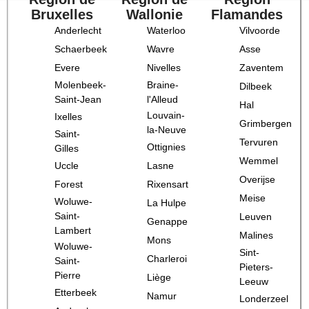
Bruxelles
Wallonie
Flamandes
Anderlecht
Waterloo
Vilvoorde
Schaerbeek
Wavre
Asse
Evere
Nivelles
Zaventem
Molenbeek-
Braine-
Dilbeek
Saint-Jean
l'Alleud
Hal
Louvain-
Ixelles
Grimbergen
la-Neuve
Saint-
Tervuren
Ottignies
Gilles
Wemmel
Uccle
Lasne
Overijse
Forest
Rixensart
Meise
Woluwe-
La Hulpe
Saint-
Leuven
Genappe
Lambert
Malines
Mons
Woluwe-
Sint-
Charleroi
Saint-
Pieters-
Pierre
Liège
Leeuw
Etterbeek
Namur
Londerzeel