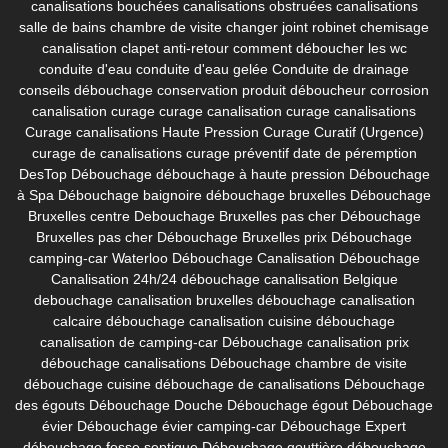
canalisations bouchées
canalisations obstruées
canalisations
salle de bains
chambre de visite
changer joint robinet
chemisage
canalisation
clapet anti-retour
comment déboucher les wc
conduite d'eau
conduite d'eau gelée
Conduite de drainage
conseils débouchage
conservation produit déboucheur
corrosion
canalisation
curage
curage canalisation
curage canalisations
Curage canalisations Haute Pression
Curage Curatif (Urgence)
curage de canalisations
curage préventif
date de péremption
DesTop
Débouchage
débouchage à haute pression
Débouchage
à Spa
Débouchage baignoire
débouchage bruxelles
Débouchage
Bruxelles centre
Debouchage Bruxelles pas cher
Débouchage
Bruxelles pas cher
Débouchage Bruxelles prix
Débouchage
camping-car Waterloo
Débouchage Canalisation
Débouchage
Canalisation 24h/24
débouchage canalisation Belgique
debouchage canalisation bruxelles
débouchage canalisation
calcaire
débouchage canalisation cuisine
débouchage
canalisation de camping-car
Débouchage canalisation prix
débouchage canalisations
Débouchage chambre de visite
débouchage cuisine
débouchage de canalisations
Débouchage
des égouts
Débouchage Douche
Débouchage égout
Débouchage
évier
Débouchage évier camping-car
Débouchage Expert
débouchage fosse septique
Débouchage gouttière
débouchage