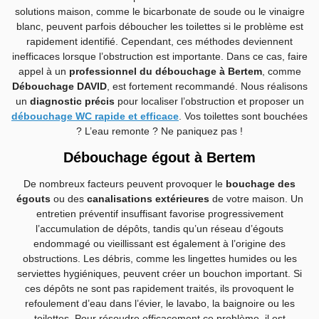
solutions maison, comme le bicarbonate de soude ou le vinaigre
blanc, peuvent parfois déboucher les toilettes si le problème est
rapidement identifié. Cependant, ces méthodes deviennent
inefficaces lorsque l’obstruction est importante. Dans ce cas, faire
appel à un
professionnel du débouchage à Bertem
, comme
Débouchage DAVID
, est fortement recommandé. Nous réalisons
un
diagnostic précis
pour localiser l’obstruction et proposer un
débouchage WC rapide et efficace
. Vos toilettes sont bouchées
? L’eau remonte ? Ne paniquez pas !
Débouchage égout à Bertem
De nombreux facteurs peuvent provoquer le
bouchage des
égouts
ou des
canalisations extérieures
de votre maison. Un
entretien préventif insuffisant favorise progressivement
l’accumulation de dépôts, tandis qu’un réseau d’égouts
endommagé ou vieillissant est également à l’origine des
obstructions. Les débris, comme les lingettes humides ou les
serviettes hygiéniques, peuvent créer un bouchon important. Si
ces dépôts ne sont pas rapidement traités, ils provoquent le
refoulement d’eau dans l’évier, le lavabo, la baignoire ou les
toilettes. Pour résoudre efficacement ce problème, il est