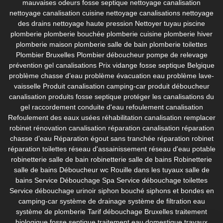
mauvaises odeurs fosse septique
nettoyage canalisation
nettoyage canalisation cuisine
nettoyage canalisations
nettoyage
des drains
nettoyage haute pression
Nettoyer tuyau piscine
plomberie
plomberie bouchée
plomberie cuisine
plomberie hiver
plomberie maison
plomberie salle de bain
plomberie toilettes
Plombier Bruxelles
Plombier déboucheur
pompe de relevage
prévention gel canalisations
Prix vidange fosse septique Belgique
problème chasse d’eau
problème évacuation eau
problème lave-
vaisselle
Produit canalisation camping-car
produit déboucheur
canalisation
produits fosse septique
protéger les canalisations du
gel
raccordement conduite d'eau
refoulement canalisation
Refoulement des eaux usées
réhabilitation canalisation
remplacer
robinet
rénovation canalisation
réparation canalisation
réparation
chasse d’eau
Réparation égout sans tranchée
réparation robinet
réparation toilettes
réseau d'assainissement
réseau d'eau potable
robinetterie salle de bain
robinetterie salle de bains
Robinetterie
salle de bains Déboucheur wc
Rouille dans les tuyaux
salle de
bains
Service Débouchage Spa
Service débouchage toilettes
Service débouchage urinoir
siphon bouché
siphons et bondes en
camping-car
système de drainage
système de filtration eau
système de plomberie
Tarif débouchage Bruxelles
traitement
biologique fosse septique
traitement eau domestique
travaux