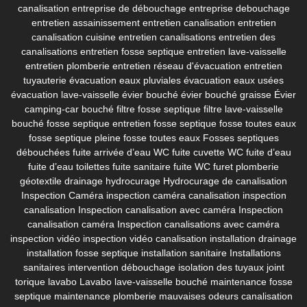
canalisation
entreprise de débouchage
entreprise debouchage
entretien assainissement
entretien canalisation
entretien
canalisation cuisine
entretien canalisations
entretien des
canalisations
entretien fosse septique
entretien lave-vaisselle
entretien plomberie
entretien réseau d'évacuation
entretien
tuyauterie
évacuation eaux pluviales
évacuation eaux usées
évacuation lave-vaisselle
évier bouché
évier bouché graisse
Évier
camping-car bouché
filtre fosse septique
filtre lave-vaisselle
bouché
fosse septique entretien
fosse septique fosse toutes eaux
fosse septique pleine
fosse toutes eaux
Fosses septiques
débouchées
fuite arrivée d’eau WC
fuite cuvette WC
fuite d’eau
fuite d’eau toilettes
fuite sanitaire
fuite WC
furet plomberie
géotextile drainage
hydrocurage
Hydrocurage de canalisation
Inspection Caméra
inspection caméra canalisation
inspection
canalisation
Inspection canalisation avec caméra
Inspection
canalisation caméra
Inspection canalisations avec caméra
inspection vidéo
inspection vidéo canalisation
installation drainage
installation fosse septique
installation sanitaire
Installations
sanitaires
intervention débouchage
isolation des tuyaux
joint
torique lavabo
Lavabo
lave-vaisselle bouché
maintenance fosse
septique
maintenance plomberie
mauvaises odeurs canalisation