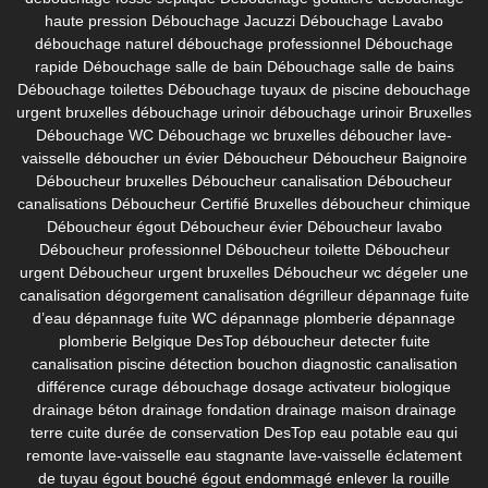
haute pression
Débouchage Jacuzzi
Débouchage Lavabo
débouchage naturel
débouchage professionnel
Débouchage
rapide
Débouchage salle de bain
Débouchage salle de bains
Débouchage toilettes
Débouchage tuyaux de piscine
debouchage
urgent bruxelles
débouchage urinoir
débouchage urinoir Bruxelles
Débouchage WC
Débouchage wc bruxelles
déboucher lave-
vaisselle
déboucher un évier
Déboucheur
Déboucheur Baignoire
Déboucheur bruxelles
Déboucheur canalisation
Déboucheur
canalisations
Déboucheur Certifié Bruxelles
déboucheur chimique
Déboucheur égout
Déboucheur évier
Déboucheur lavabo
Déboucheur professionnel
Déboucheur toilette
Déboucheur
urgent
Déboucheur urgent bruxelles
Déboucheur wc
dégeler une
canalisation
dégorgement canalisation
dégrilleur
dépannage fuite
d’eau
dépannage fuite WC
dépannage plomberie
dépannage
plomberie Belgique
DesTop déboucheur
detecter fuite
canalisation piscine
détection bouchon
diagnostic canalisation
différence curage débouchage
dosage activateur biologique
drainage béton
drainage fondation
drainage maison
drainage
terre cuite
durée de conservation DesTop
eau potable
eau qui
remonte lave-vaisselle
eau stagnante lave-vaisselle
éclatement
de tuyau
égout bouché
égout endommagé
enlever la rouille