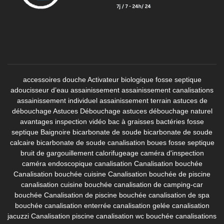
accessoires douche
Activateur biologique fosse septique
adoucisseur d’eau
assainissement
assainissement canalisations
assainissement individuel
assainissement terrain
astuces de
débouchage
Astuces Débouchage
astuces débouchage naturel
avantages inspection vidéo
bac à graisses
bactéries fosse
septique
Baignoire
bicarbonate de soude
bicarbonate de soude
calcaire
bicarbonate de soude canalisation
boues fosse septique
bruit de gargouillement
calorifugeage
caméra d'inspection
caméra endoscopique canalisation
Canalisation bouchée
Canalisation bouchée cuisine
Canalisation bouchée de piscine
canalisation cuisine bouchée
canalisation de camping-car
bouchée
Canalisation de piscine bouchée
canalisation de spa
bouchée
canalisation enterrée
canalisation gelée
canalisation
jacuzzi
Canalisation piscine
canalisation wc bouchée
canalisations