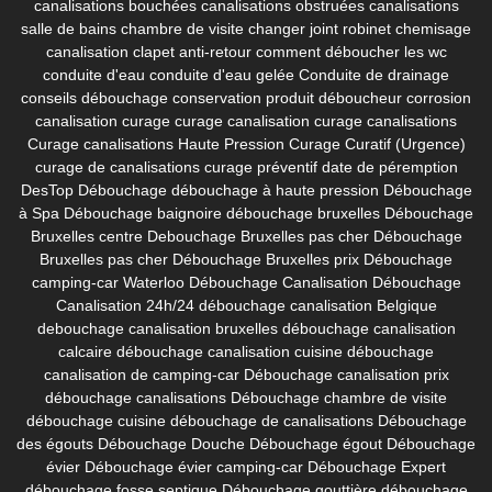
canalisations bouchées
canalisations obstruées
canalisations
salle de bains
chambre de visite
changer joint robinet
chemisage
canalisation
clapet anti-retour
comment déboucher les wc
conduite d'eau
conduite d'eau gelée
Conduite de drainage
conseils débouchage
conservation produit déboucheur
corrosion
canalisation
curage
curage canalisation
curage canalisations
Curage canalisations Haute Pression
Curage Curatif (Urgence)
curage de canalisations
curage préventif
date de péremption
DesTop
Débouchage
débouchage à haute pression
Débouchage
à Spa
Débouchage baignoire
débouchage bruxelles
Débouchage
Bruxelles centre
Debouchage Bruxelles pas cher
Débouchage
Bruxelles pas cher
Débouchage Bruxelles prix
Débouchage
camping-car Waterloo
Débouchage Canalisation
Débouchage
Canalisation 24h/24
débouchage canalisation Belgique
debouchage canalisation bruxelles
débouchage canalisation
calcaire
débouchage canalisation cuisine
débouchage
canalisation de camping-car
Débouchage canalisation prix
débouchage canalisations
Débouchage chambre de visite
débouchage cuisine
débouchage de canalisations
Débouchage
des égouts
Débouchage Douche
Débouchage égout
Débouchage
évier
Débouchage évier camping-car
Débouchage Expert
débouchage fosse septique
Débouchage gouttière
débouchage