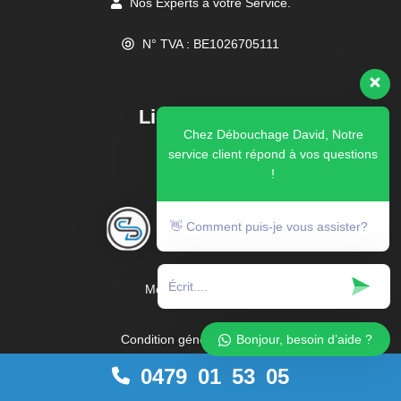
Nos Experts à votre Service.
N° TVA : BE1026705111
//
Liens rapides
Chez Débouchage David, Notre
service client répond à vos questions
!
👋 Comment puis-je vous assister?
Blog
Montions générales
Condition générale de vente
Bonjour, besoin d’aide ?
0479 01 53 05
FAQ