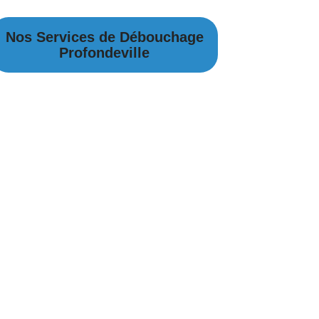
Nos Services de Débouchage
Profondeville
Débouchage Canalisation à Profondeville
Débouchage égouts à Profondeville
Débouchage évier à Profondeville
Débouchage WC à Profondeville
Débouchage Lavabo à Profondeville
Vidange Fosse Septique à Profondeville