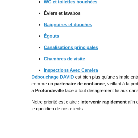
WC et toilettes bouchées
Éviers
et
lavabos
Baignoires et douches
Égouts
Canalisations principales
Chambres de visite
Inspections Avec Caméra
Débouchage DAVID
est bien plus qu’une simple en
comme un
partenaire de confiance
, veillant à la p
à
Profondeville
face à tout désagrément lié aux cana
Notre priorité est claire :
intervenir rapidement
afin 
le quotidien de nos clients.