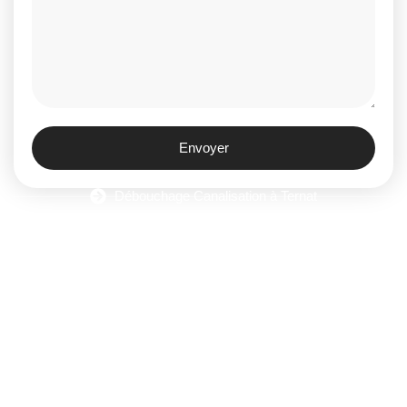
Envoyer
Débouchage Canalisation à Ternat
Débouchage égouts à Ternat
Débouchage évier à Ternat
Débouchage WC à Ternat
Débouchage Lavabo à Ternat
Vidange Fosse Septique à Ternat