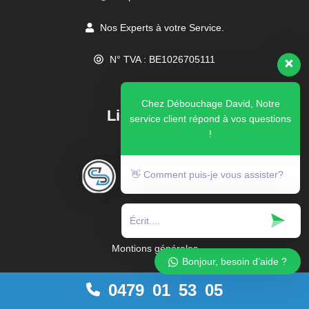
Nos Experts à votre Service.
N° TVA : BE1026705111
//
Chez Débouchage David, Notre
Liens rapides
service client répond à vos questions
!
👋 Comment puis-je vous assister?
Blog
Montions générales
Bonjour, besoin d’aide ?
0479 01 53 05
Condition générale de vente