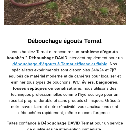
Débouchage égouts Ternat
Vous habitez Ternat et rencontrez un
problème d’égouts
bouchés
?
Débouchage DAVID
intervient rapidement pour un
débouchage d’égouts à Ternat efficace et fiable
. Nos
spécialistes expérimentés sont disponibles 24h/24 et 7j/7,
équipés de matériel moderne et de caméras pour localiser et
éliminer tous types de bouchons.
WC
,
éviers
,
baignoires
,
fosses septiques ou canalisations
, nous utilisons des
techniques professionnelles comme l’hydrocurage pour un
résultat propre, durable et sans produits chimiques. Grâce à
notre savoir-faire et notre réactivité, vos canalisations sont
débouchées rapidement, même en cas d’urgence.
Faites confiance à
Débouchage DAVID Ternat
pour un service
de qualité et une intervention immédiate.