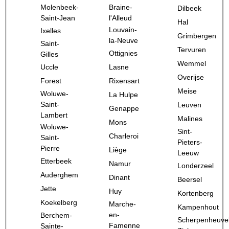
Molenbeek-
Braine-
Dilbeek
Saint-Jean
l'Alleud
Hal
Louvain-
Ixelles
Grimbergen
la-Neuve
Saint-
Tervuren
Ottignies
Gilles
Wemmel
Uccle
Lasne
Overijse
Forest
Rixensart
Meise
Woluwe-
La Hulpe
Saint-
Leuven
Genappe
Lambert
Malines
Mons
Woluwe-
Sint-
Charleroi
Saint-
Pieters-
Pierre
Liège
Leeuw
Etterbeek
Namur
Londerzeel
Auderghem
Dinant
Beersel
Jette
Huy
Kortenberg
Koekelberg
Marche-
Kampenhout
en-
Berchem-
Scherpenheuve
Famenne
Sainte-