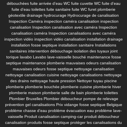
débouchées
fuite arrivée d’eau WC
fuite cuvette WC
fuite d’eau
fuite d’eau toilettes
fuite sanitaire
fuite WC
furet plomberie
géotextile drainage
hydrocurage
Hydrocurage de canalisation
Inspection Caméra
inspection caméra canalisation
inspection
canalisation
Inspection canalisation avec caméra
Inspection
canalisation caméra
Inspection canalisations avec caméra
inspection vidéo
inspection vidéo canalisation
installation drainage
installation fosse septique
installation sanitaire
Installations
sanitaires
intervention débouchage
isolation des tuyaux
joint
torique lavabo
Lavabo
lave-vaisselle bouché
maintenance fosse
septique
maintenance plomberie
mauvaises odeurs canalisation
mauvaises odeurs fosse septique
nettoyage canalisation
nettoyage canalisation cuisine
nettoyage canalisations
nettoyage
des drains
nettoyage haute pression
Nettoyer tuyau piscine
plomberie
plomberie bouchée
plomberie cuisine
plomberie hiver
plomberie maison
plomberie salle de bain
plomberie toilettes
Plombier Bruxelles
Plombier déboucheur
pompe de relevage
prévention gel canalisations
Prix vidange fosse septique Belgique
problème chasse d’eau
problème évacuation eau
problème lave-
vaisselle
Produit canalisation camping-car
produit déboucheur
canalisation
produits fosse septique
protéger les canalisations du