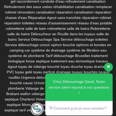
gel
raccordement conduite d'eau
refoulement canalisation
Refoulement des eaux usées
réhabilitation canalisation
remplacer
robinet
rénovation canalisation
réparation canalisation
réparation
chasse d’eau
Réparation égout sans tranchée
réparation robinet
réparation toilettes
réseau d'assainissement
réseau d'eau potable
robinetterie salle de bain
robinetterie salle de bains
Robinetterie
salle de bains Déboucheur wc
Rouille dans les tuyaux
salle de
bains
Service Débouchage Spa
Service débouchage toilettes
Service débouchage urinoir
siphon bouché
siphons et bondes en
camping-car
système de drainage
système de filtration eau
système de plomberie
Tarif débouchage Bruxelles
traitement
biologique fosse septique
traitement eau domestique
travaux
égout
tuyau de vidange bouché
tuyau douche
tuyau drainage
PVC
tuyau gelé
tuyau perforé drainage
tuyaux bouchés
tuyaux
rouillés
Urgence débouchage
Urinoir bouché calcaire
Urinoir
Chez Débouchage David, Notre
bouché cause
Urinoir bouche prix
Urinoir homme
ventouse
service client répond à vos questions
plomberie
Vidange de fosse septique
Vidange fosse septique
!
Brabant wallon
vidange fosse septique Bruxelles
Vidange fosse
septique Charleroi
Vidange fosse septique Dilbeek
Vidange fosse
septique Mons
Vidange fosse septique pas cher
vidange fosse
👋 Comment puis-je vous assister?
septique tarif
vinaigre blanc
WC bouché évie
wc bouché que faire