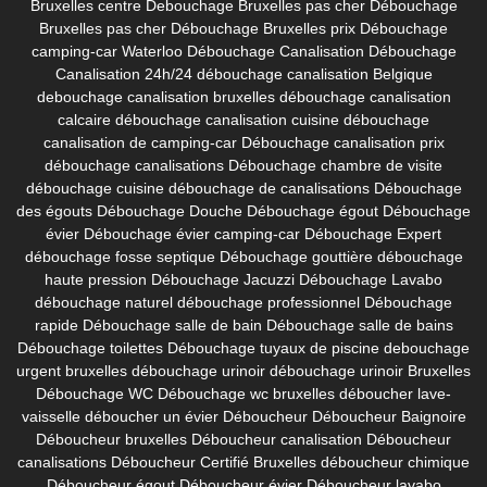
Bruxelles centre
Debouchage Bruxelles pas cher
Débouchage
Bruxelles pas cher
Débouchage Bruxelles prix
Débouchage
camping-car Waterloo
Débouchage Canalisation
Débouchage
Canalisation 24h/24
débouchage canalisation Belgique
debouchage canalisation bruxelles
débouchage canalisation
calcaire
débouchage canalisation cuisine
débouchage
canalisation de camping-car
Débouchage canalisation prix
débouchage canalisations
Débouchage chambre de visite
débouchage cuisine
débouchage de canalisations
Débouchage
des égouts
Débouchage Douche
Débouchage égout
Débouchage
évier
Débouchage évier camping-car
Débouchage Expert
débouchage fosse septique
Débouchage gouttière
débouchage
haute pression
Débouchage Jacuzzi
Débouchage Lavabo
débouchage naturel
débouchage professionnel
Débouchage
rapide
Débouchage salle de bain
Débouchage salle de bains
Débouchage toilettes
Débouchage tuyaux de piscine
debouchage
urgent bruxelles
débouchage urinoir
débouchage urinoir Bruxelles
Débouchage WC
Débouchage wc bruxelles
déboucher lave-
vaisselle
déboucher un évier
Déboucheur
Déboucheur Baignoire
Déboucheur bruxelles
Déboucheur canalisation
Déboucheur
canalisations
Déboucheur Certifié Bruxelles
déboucheur chimique
Déboucheur égout
Déboucheur évier
Déboucheur lavabo