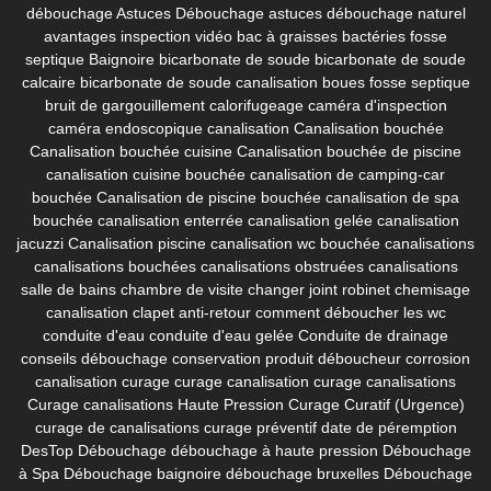
débouchage
Astuces Débouchage
astuces débouchage naturel
avantages inspection vidéo
bac à graisses
bactéries fosse
septique
Baignoire
bicarbonate de soude
bicarbonate de soude
calcaire
bicarbonate de soude canalisation
boues fosse septique
bruit de gargouillement
calorifugeage
caméra d'inspection
caméra endoscopique canalisation
Canalisation bouchée
Canalisation bouchée cuisine
Canalisation bouchée de piscine
canalisation cuisine bouchée
canalisation de camping-car
bouchée
Canalisation de piscine bouchée
canalisation de spa
bouchée
canalisation enterrée
canalisation gelée
canalisation
jacuzzi
Canalisation piscine
canalisation wc bouchée
canalisations
canalisations bouchées
canalisations obstruées
canalisations
salle de bains
chambre de visite
changer joint robinet
chemisage
canalisation
clapet anti-retour
comment déboucher les wc
conduite d'eau
conduite d'eau gelée
Conduite de drainage
conseils débouchage
conservation produit déboucheur
corrosion
canalisation
curage
curage canalisation
curage canalisations
Curage canalisations Haute Pression
Curage Curatif (Urgence)
curage de canalisations
curage préventif
date de péremption
DesTop
Débouchage
débouchage à haute pression
Débouchage
à Spa
Débouchage baignoire
débouchage bruxelles
Débouchage