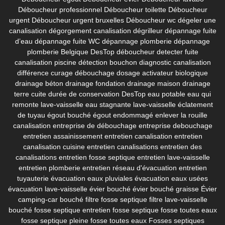
Déboucheur professionnel
Déboucheur toilette
Déboucheur
urgent
Déboucheur urgent bruxelles
Déboucheur wc
dégeler une
canalisation
dégorgement canalisation
dégrilleur
dépannage fuite
d’eau
dépannage fuite WC
dépannage plomberie
dépannage
plomberie Belgique
DesTop déboucheur
detecter fuite
canalisation piscine
détection bouchon
diagnostic canalisation
différence curage débouchage
dosage activateur biologique
drainage béton
drainage fondation
drainage maison
drainage
terre cuite
durée de conservation DesTop
eau potable
eau qui
remonte lave-vaisselle
eau stagnante lave-vaisselle
éclatement
de tuyau
égout bouché
égout endommagé
enlever la rouille
canalisation
entreprise de débouchage
entreprise debouchage
entretien assainissement
entretien canalisation
entretien
canalisation cuisine
entretien canalisations
entretien des
canalisations
entretien fosse septique
entretien lave-vaisselle
entretien plomberie
entretien réseau d'évacuation
entretien
tuyauterie
évacuation eaux pluviales
évacuation eaux usées
évacuation lave-vaisselle
évier bouché
évier bouché graisse
Évier
camping-car bouché
filtre fosse septique
filtre lave-vaisselle
bouché
fosse septique entretien
fosse septique fosse toutes eaux
fosse septique pleine
fosse toutes eaux
Fosses septiques