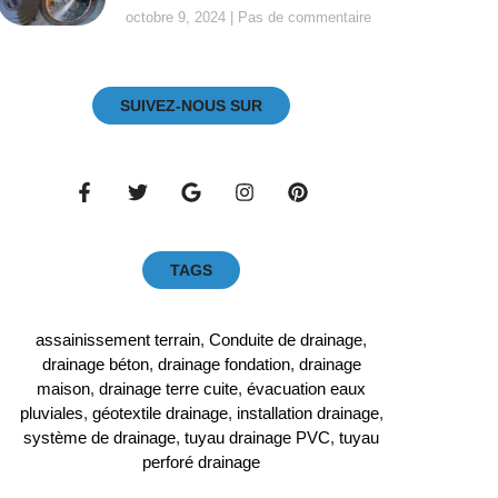
octobre 9, 2024
Pas de commentaire
SUIVEZ-NOUS SUR
TAGS
assainissement terrain
,
Conduite de drainage
,
drainage béton
,
drainage fondation
,
drainage
maison
,
drainage terre cuite
,
évacuation eaux
pluviales
,
géotextile drainage
,
installation drainage
,
système de drainage
,
tuyau drainage PVC
,
tuyau
perforé drainage