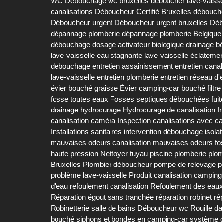
WC
Débouchage wc bruxelles
déboucher lave-vaisse
canalisations
Déboucheur Certifié Bruxelles
débouch
Déboucheur urgent
Déboucheur urgent bruxelles
Déb
dépannage plomberie
dépannage plomberie Belgique
débouchage
dosage activateur biologique
drainage b
lave-vaisselle
eau stagnante lave-vaisselle
éclatemen
debouchage
entretien assainissement
entretien canal
lave-vaisselle
entretien plomberie
entretien réseau d
évier bouché graisse
Évier camping-car bouché
filtr
fosse toutes eaux
Fosses septiques débouchées
fui
drainage
hydrocurage
Hydrocurage de canalisation
I
canalisation caméra
Inspection canalisations avec 
Installations sanitaires
intervention débouchage
isola
mauvaises odeurs canalisation
mauvaises odeurs fo
haute pression
Nettoyer tuyau piscine
plomberie
plo
Bruxelles
Plombier déboucheur
pompe de relevage
p
problème lave-vaisselle
Produit canalisation camping
d'eau
refoulement canalisation
Refoulement des eau
Réparation égout sans tranchée
réparation robinet
ré
Robinetterie salle de bains Déboucheur wc
Rouille d
bouché
siphons et bondes en camping-car
système d