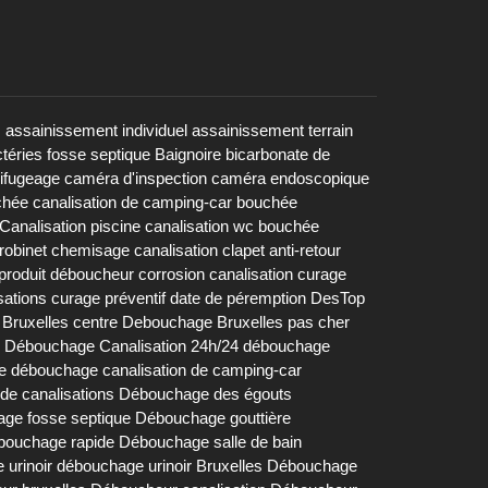
s
assainissement individuel
assainissement terrain
téries fosse septique
Baignoire
bicarbonate de
rifugeage
caméra d'inspection
caméra endoscopique
chée
canalisation de camping-car bouchée
Canalisation piscine
canalisation wc bouchée
robinet
chemisage canalisation
clapet anti-retour
produit déboucheur
corrosion canalisation
curage
sations
curage préventif
date de péremption DesTop
Bruxelles centre
Debouchage Bruxelles pas cher
Débouchage Canalisation 24h/24
débouchage
e
débouchage canalisation de camping-car
e canalisations
Débouchage des égouts
ge fosse septique
Débouchage gouttière
bouchage rapide
Débouchage salle de bain
urinoir
débouchage urinoir Bruxelles
Débouchage