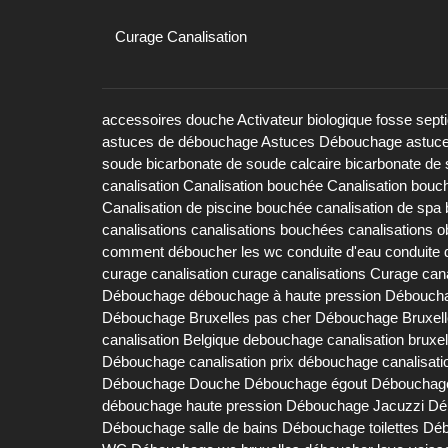
Curage Canalisation
accessoires douche
Activateur biologique fosse sept
astuces de débouchage
Astuces Débouchage
astuc
soude
bicarbonate de soude calcaire
bicarbonate de 
canalisation
Canalisation bouchée
Canalisation bouc
Canalisation de piscine bouchée
canalisation de spa
canalisations
canalisations bouchées
canalisations 
comment déboucher les wc
conduite d'eau
conduite 
curage canalisation
curage canalisations
Curage cana
Débouchage
débouchage à haute pression
Déboucha
Débouchage Bruxelles pas cher
Débouchage Bruxell
canalisation Belgique
debouchage canalisation bruxel
Débouchage canalisation prix
débouchage canalisati
Débouchage Douche
Débouchage égout
Débouchage
débouchage haute pression
Débouchage Jacuzzi
Dé
Débouchage salle de bains
Débouchage toilettes
Déb