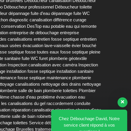
ur bruxelles
Déboucheur canalisation
Déboucheur
bo
Déboucheur professionnel
Déboucheur toilette
lleur
dépannage fuite d’eau
dépannage fuite WC
chon
diagnostic canalisation
différence curage
 conservation DesTop
eau potable
eau qui remonte
ation
entreprise de débouchage
entreprise
 des canalisations
entretien fosse septique
entretien
 eaux usées
évacuation lave-vaisselle
évier bouché
osse septique fosse toutes eaux
fosse septique pleine
ite sanitaire
fuite WC
furet plomberie
géotextile
tion
Inspection canalisation avec caméra
Inspection
age
installation fosse septique
installation sanitaire
ntenance fosse septique
maintenance plomberie
ttoyage canalisations
nettoyage des drains
nettoyage
plomberie salle de bain
plomberie toilettes
Plombier
lème chasse d’eau
problème évacuation eau
 les canalisations du gel
raccordement conduite
sation
réparation canalisation
réparation chasse d’eau
etterie salle de bain
robinetterie salle de bains
Chez Débouchage David, Notre
chage toilettes
Service débouchage urinoir
siphon
service client répond à vos
bouchage Bruxelles
traitement biologique fosse