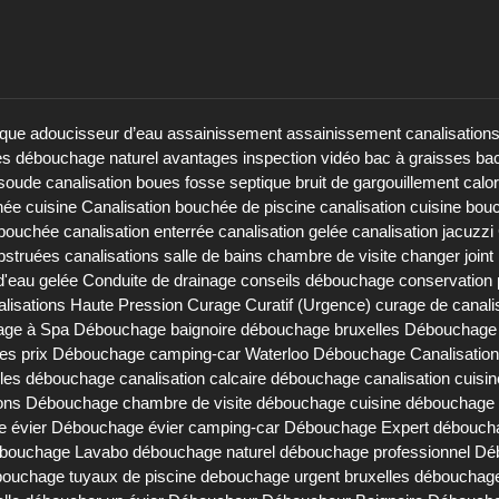
ique
adoucisseur d’eau
assainissement
assainissement canalisation
es débouchage naturel
avantages inspection vidéo
bac à graisses
bac
soude canalisation
boues fosse septique
bruit de gargouillement
calo
hée cuisine
Canalisation bouchée de piscine
canalisation cuisine bou
 bouchée
canalisation enterrée
canalisation gelée
canalisation jacuzzi
obstruées
canalisations salle de bains
chambre de visite
changer joint 
d'eau gelée
Conduite de drainage
conseils débouchage
conservation 
lisations Haute Pression
Curage Curatif (Urgence)
curage de canali
ge à Spa
Débouchage baignoire
débouchage bruxelles
Débouchage 
es prix
Débouchage camping-car Waterloo
Débouchage Canalisation
les
débouchage canalisation calcaire
débouchage canalisation cuisin
ons
Débouchage chambre de visite
débouchage cuisine
débouchage d
 évier
Débouchage évier camping-car
Débouchage Expert
déboucha
bouchage Lavabo
débouchage naturel
débouchage professionnel
Dé
ouchage tuyaux de piscine
debouchage urgent bruxelles
débouchage 