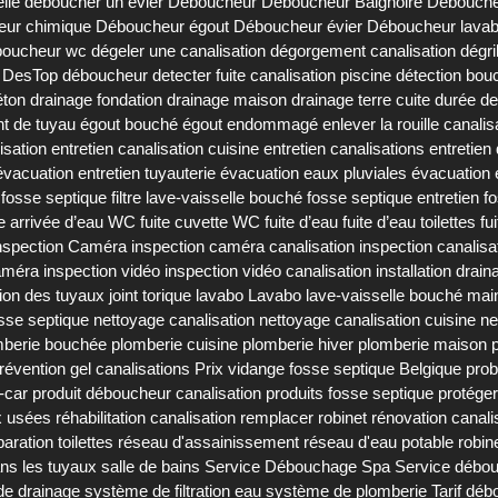
lle
déboucher un évier
Déboucheur
Déboucheur Baignoire
Débouche
eur chimique
Déboucheur égout
Déboucheur évier
Déboucheur lava
oucheur wc
dégeler une canalisation
dégorgement canalisation
dégri
DesTop déboucheur
detecter fuite canalisation piscine
détection bou
éton
drainage fondation
drainage maison
drainage terre cuite
durée de
t de tuyau
égout bouché
égout endommagé
enlever la rouille canalis
isation
entretien canalisation cuisine
entretien canalisations
entretien
'évacuation
entretien tuyauterie
évacuation eaux pluviales
évacuation
e fosse septique
filtre lave-vaisselle bouché
fosse septique entretien
f
te arrivée d’eau WC
fuite cuvette WC
fuite d’eau
fuite d’eau toilettes
fu
nspection Caméra
inspection caméra canalisation
inspection canalisa
caméra
inspection vidéo
inspection vidéo canalisation
installation drain
tion des tuyaux
joint torique lavabo
Lavabo
lave-vaisselle bouché
mai
sse septique
nettoyage canalisation
nettoyage canalisation cuisine
ne
mberie bouchée
plomberie cuisine
plomberie hiver
plomberie maison
révention gel canalisations
Prix vidange fosse septique Belgique
prob
-car
produit déboucheur canalisation
produits fosse septique
protéger
x usées
réhabilitation canalisation
remplacer robinet
rénovation canali
paration toilettes
réseau d'assainissement
réseau d'eau potable
robin
ans les tuyaux
salle de bains
Service Débouchage Spa
Service débou
e drainage
système de filtration eau
système de plomberie
Tarif dé