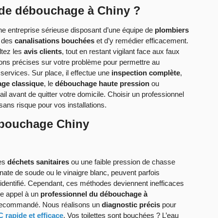
 de débouchage à Chiny ?
 une entreprise sérieuse disposant d’une équipe de
plombiers
e des
canalisations bouchées
et d’y remédier efficacement.
ltez les
avis clients
, tout en restant vigilant face aux faux
tions précises sur votre problème pour permettre au
e services. Sur place, il effectue une
inspection complète
,
ge classique
, le
débouchage haute pression
ou
avail avant de quitter votre domicile. Choisir un professionnel
sans risque pour vos installations.
ébouchage Chiny
des
déchets sanitaires
ou une faible pression de chasse
ate de soude ou le vinaigre blanc, peuvent parfois
 identifié. Cependant, ces méthodes deviennent inefficaces
re appel à un
professionnel du débouchage à
 recommandé. Nous réalisons un
diagnostic précis
pour
rapide et efficace
. Vos toilettes sont bouchées ? L’eau