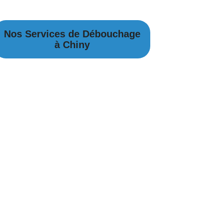
Nos Services de Débouchage
à Chiny
Débouchage Canalisation à Chiny
Débouchage égouts à Chiny
Débouchage évier à Chiny
Débouchage WC à Chiny
Débouchage Lavabo à Chiny
Vidange Fosse Septique à Chiny