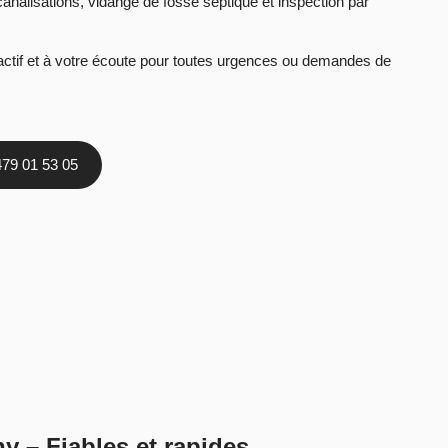
nalisations, vidange de fosse septique et inspection par
réactif et à votre écoute pour toutes urgences ou demandes de
479 01 53 05
 – Fiables et rapides​