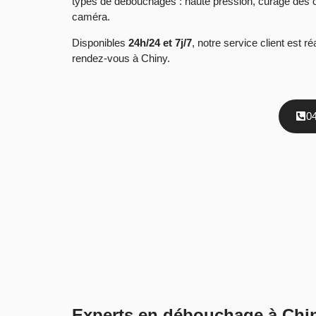
types de débouchages : haute pression, curage des ca
caméra.
Disponibles
24h/24 et 7j/7
, notre service client est 
rendez-vous à Chiny.
0
Experts en débouchage à Chiny