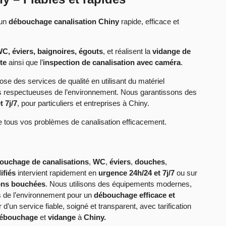
 un
débouchage canalisation Chiny
rapide, efficace et
C, éviers, baignoires, égouts
, et réalisent la
vidange de
te
ainsi que l’
inspection de canalisation avec caméra
.
ose des services de qualité en utilisant du matériel
es respectueuses de l’environnement. Nous garantissons des
t 7j/7
, pour particuliers et entreprises à Chiny.
tous vos problèmes de canalisation efficacement.
ouchage de canalisations
,
WC
,
éviers
,
douches
,
ifiés
intervient rapidement en
urgence 24h/24 et 7j/7
ou sur
ions bouchées
. Nous utilisons des équipements modernes,
 de l’environnement pour un
débouchage efficace et
r d’un service fiable, soigné et transparent, avec tarification
ébouchage
et
vidange
à
Chiny.