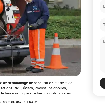
ce de
débouchage de canalisation
rapide et de
isations
:
WC
,
éviers
, lavabos,
baignoires
,
de fosse septique
et autres conduits obstrués.
ez-nous au
0479 01 53 05
.