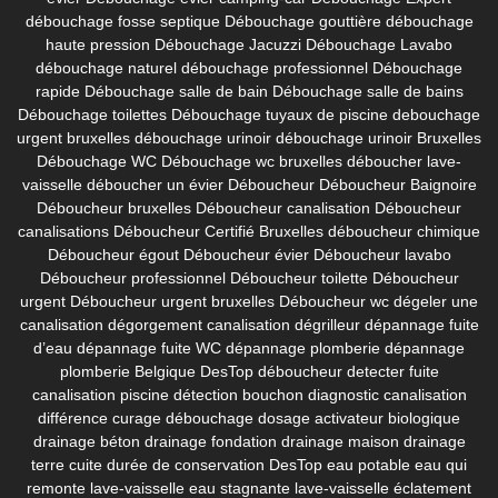
débouchage fosse septique
Débouchage gouttière
débouchage
haute pression
Débouchage Jacuzzi
Débouchage Lavabo
débouchage naturel
débouchage professionnel
Débouchage
rapide
Débouchage salle de bain
Débouchage salle de bains
Débouchage toilettes
Débouchage tuyaux de piscine
debouchage
urgent bruxelles
débouchage urinoir
débouchage urinoir Bruxelles
Débouchage WC
Débouchage wc bruxelles
déboucher lave-
vaisselle
déboucher un évier
Déboucheur
Déboucheur Baignoire
Déboucheur bruxelles
Déboucheur canalisation
Déboucheur
canalisations
Déboucheur Certifié Bruxelles
déboucheur chimique
Déboucheur égout
Déboucheur évier
Déboucheur lavabo
Déboucheur professionnel
Déboucheur toilette
Déboucheur
urgent
Déboucheur urgent bruxelles
Déboucheur wc
dégeler une
canalisation
dégorgement canalisation
dégrilleur
dépannage fuite
d’eau
dépannage fuite WC
dépannage plomberie
dépannage
plomberie Belgique
DesTop déboucheur
detecter fuite
canalisation piscine
détection bouchon
diagnostic canalisation
différence curage débouchage
dosage activateur biologique
drainage béton
drainage fondation
drainage maison
drainage
terre cuite
durée de conservation DesTop
eau potable
eau qui
remonte lave-vaisselle
eau stagnante lave-vaisselle
éclatement