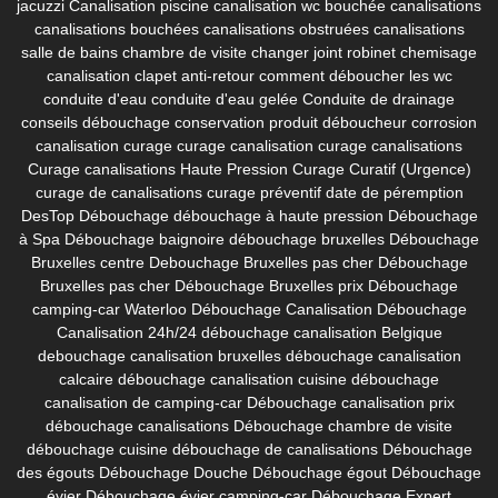
jacuzzi
Canalisation piscine
canalisation wc bouchée
canalisations
canalisations bouchées
canalisations obstruées
canalisations
salle de bains
chambre de visite
changer joint robinet
chemisage
canalisation
clapet anti-retour
comment déboucher les wc
conduite d'eau
conduite d'eau gelée
Conduite de drainage
conseils débouchage
conservation produit déboucheur
corrosion
canalisation
curage
curage canalisation
curage canalisations
Curage canalisations Haute Pression
Curage Curatif (Urgence)
curage de canalisations
curage préventif
date de péremption
DesTop
Débouchage
débouchage à haute pression
Débouchage
à Spa
Débouchage baignoire
débouchage bruxelles
Débouchage
Bruxelles centre
Debouchage Bruxelles pas cher
Débouchage
Bruxelles pas cher
Débouchage Bruxelles prix
Débouchage
camping-car Waterloo
Débouchage Canalisation
Débouchage
Canalisation 24h/24
débouchage canalisation Belgique
debouchage canalisation bruxelles
débouchage canalisation
calcaire
débouchage canalisation cuisine
débouchage
canalisation de camping-car
Débouchage canalisation prix
débouchage canalisations
Débouchage chambre de visite
débouchage cuisine
débouchage de canalisations
Débouchage
des égouts
Débouchage Douche
Débouchage égout
Débouchage
évier
Débouchage évier camping-car
Débouchage Expert