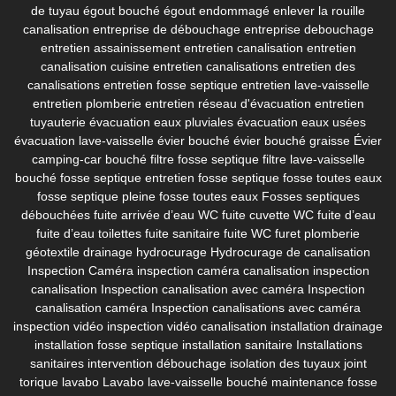
de tuyau
égout bouché
égout endommagé
enlever la rouille
canalisation
entreprise de débouchage
entreprise debouchage
entretien assainissement
entretien canalisation
entretien
canalisation cuisine
entretien canalisations
entretien des
canalisations
entretien fosse septique
entretien lave-vaisselle
entretien plomberie
entretien réseau d'évacuation
entretien
tuyauterie
évacuation eaux pluviales
évacuation eaux usées
évacuation lave-vaisselle
évier bouché
évier bouché graisse
Évier
camping-car bouché
filtre fosse septique
filtre lave-vaisselle
bouché
fosse septique entretien
fosse septique fosse toutes eaux
fosse septique pleine
fosse toutes eaux
Fosses septiques
débouchées
fuite arrivée d’eau WC
fuite cuvette WC
fuite d’eau
fuite d’eau toilettes
fuite sanitaire
fuite WC
furet plomberie
géotextile drainage
hydrocurage
Hydrocurage de canalisation
Inspection Caméra
inspection caméra canalisation
inspection
canalisation
Inspection canalisation avec caméra
Inspection
canalisation caméra
Inspection canalisations avec caméra
inspection vidéo
inspection vidéo canalisation
installation drainage
installation fosse septique
installation sanitaire
Installations
sanitaires
intervention débouchage
isolation des tuyaux
joint
torique lavabo
Lavabo
lave-vaisselle bouché
maintenance fosse