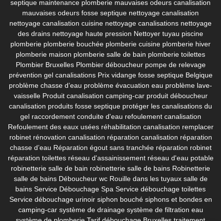
septique
maintenance plomberie
mauvaises odeurs canalisation
mauvaises odeurs fosse septique
nettoyage canalisation
nettoyage canalisation cuisine
nettoyage canalisations
nettoyage
des drains
nettoyage haute pression
Nettoyer tuyau piscine
plomberie
plomberie bouchée
plomberie cuisine
plomberie hiver
plomberie maison
plomberie salle de bain
plomberie toilettes
Plombier Bruxelles
Plombier déboucheur
pompe de relevage
prévention gel canalisations
Prix vidange fosse septique Belgique
problème chasse d’eau
problème évacuation eau
problème lave-
vaisselle
Produit canalisation camping-car
produit déboucheur
canalisation
produits fosse septique
protéger les canalisations du
gel
raccordement conduite d'eau
refoulement canalisation
Refoulement des eaux usées
réhabilitation canalisation
remplacer
robinet
rénovation canalisation
réparation canalisation
réparation
chasse d’eau
Réparation égout sans tranchée
réparation robinet
réparation toilettes
réseau d'assainissement
réseau d'eau potable
robinetterie salle de bain
robinetterie salle de bains
Robinetterie
salle de bains Déboucheur wc
Rouille dans les tuyaux
salle de
bains
Service Débouchage Spa
Service débouchage toilettes
Service débouchage urinoir
siphon bouché
siphons et bondes en
camping-car
système de drainage
système de filtration eau
système de plomberie
Tarif débouchage Bruxelles
traitement