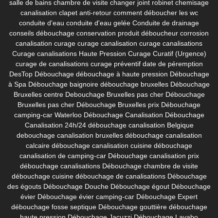
salle de bains
chambre de visite
changer joint robinet
chemisage
canalisation
clapet anti-retour
comment déboucher les wc
conduite d'eau
conduite d'eau gelée
Conduite de drainage
conseils débouchage
conservation produit déboucheur
corrosion
canalisation
curage
curage canalisation
curage canalisations
Curage canalisations Haute Pression
Curage Curatif (Urgence)
curage de canalisations
curage préventif
date de péremption
DesTop
Débouchage
débouchage à haute pression
Débouchage
à Spa
Débouchage baignoire
débouchage bruxelles
Débouchage
Bruxelles centre
Debouchage Bruxelles pas cher
Débouchage
Bruxelles pas cher
Débouchage Bruxelles prix
Débouchage
camping-car Waterloo
Débouchage Canalisation
Débouchage
Canalisation 24h/24
débouchage canalisation Belgique
debouchage canalisation bruxelles
débouchage canalisation
calcaire
débouchage canalisation cuisine
débouchage
canalisation de camping-car
Débouchage canalisation prix
débouchage canalisations
Débouchage chambre de visite
débouchage cuisine
débouchage de canalisations
Débouchage
des égouts
Débouchage Douche
Débouchage égout
Débouchage
évier
Débouchage évier camping-car
Débouchage Expert
débouchage fosse septique
Débouchage gouttière
débouchage
haute pression
Débouchage Jacuzzi
Débouchage Lavabo