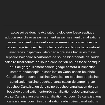
accessoires douche
Activateur biologique fosse septique
adoucisseur d’eau
assainissement
assainissement canalisations
assainissement individuel
assainissement terrain
astuces de
débouchage
Astuces Débouchage
astuces débouchage naturel
avantages inspection vidéo
bac à graisses
bactéries fosse
septique
Baignoire
bicarbonate de soude
bicarbonate de soude
calcaire
bicarbonate de soude canalisation
boues fosse septique
bruit de gargouillement
calorifugeage
caméra d'inspection
caméra endoscopique canalisation
Canalisation bouchée
Canalisation bouchée cuisine
Canalisation bouchée de piscine
canalisation cuisine bouchée
canalisation de camping-car
bouchée
Canalisation de piscine bouchée
canalisation de spa
bouchée
canalisation enterrée
canalisation gelée
canalisation
jacuzzi
Canalisation piscine
canalisation wc bouchée
canalisations
canalisations bouchées
canalisations obstruées
canalisations