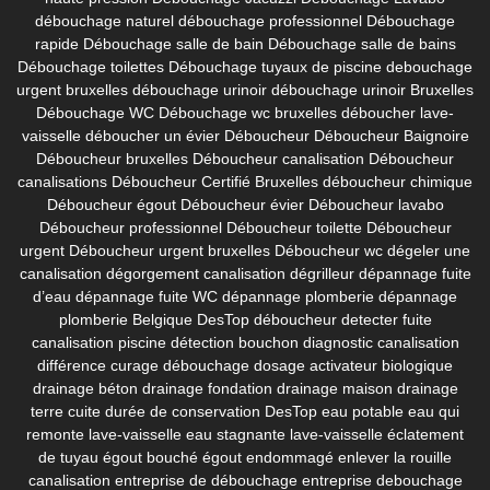
débouchage naturel
débouchage professionnel
Débouchage
rapide
Débouchage salle de bain
Débouchage salle de bains
Débouchage toilettes
Débouchage tuyaux de piscine
debouchage
urgent bruxelles
débouchage urinoir
débouchage urinoir Bruxelles
Débouchage WC
Débouchage wc bruxelles
déboucher lave-
vaisselle
déboucher un évier
Déboucheur
Déboucheur Baignoire
Déboucheur bruxelles
Déboucheur canalisation
Déboucheur
canalisations
Déboucheur Certifié Bruxelles
déboucheur chimique
Déboucheur égout
Déboucheur évier
Déboucheur lavabo
Déboucheur professionnel
Déboucheur toilette
Déboucheur
urgent
Déboucheur urgent bruxelles
Déboucheur wc
dégeler une
canalisation
dégorgement canalisation
dégrilleur
dépannage fuite
d’eau
dépannage fuite WC
dépannage plomberie
dépannage
plomberie Belgique
DesTop déboucheur
detecter fuite
canalisation piscine
détection bouchon
diagnostic canalisation
différence curage débouchage
dosage activateur biologique
drainage béton
drainage fondation
drainage maison
drainage
terre cuite
durée de conservation DesTop
eau potable
eau qui
remonte lave-vaisselle
eau stagnante lave-vaisselle
éclatement
de tuyau
égout bouché
égout endommagé
enlever la rouille
canalisation
entreprise de débouchage
entreprise debouchage