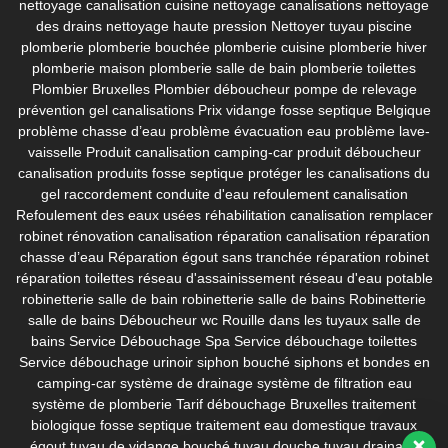
nettoyage canalisation cuisine
nettoyage canalisations
nettoyage
des drains
nettoyage haute pression
Nettoyer tuyau piscine
plomberie
plomberie bouchée
plomberie cuisine
plomberie hiver
plomberie maison
plomberie salle de bain
plomberie toilettes
Plombier Bruxelles
Plombier déboucheur
pompe de relevage
prévention gel canalisations
Prix vidange fosse septique Belgique
problème chasse d’eau
problème évacuation eau
problème lave-
vaisselle
Produit canalisation camping-car
produit déboucheur
canalisation
produits fosse septique
protéger les canalisations du
gel
raccordement conduite d'eau
refoulement canalisation
Refoulement des eaux usées
réhabilitation canalisation
remplacer
robinet
rénovation canalisation
réparation canalisation
réparation
chasse d’eau
Réparation égout sans tranchée
réparation robinet
réparation toilettes
réseau d'assainissement
réseau d'eau potable
robinetterie salle de bain
robinetterie salle de bains
Robinetterie
salle de bains Déboucheur wc
Rouille dans les tuyaux
salle de
bains
Service Débouchage Spa
Service débouchage toilettes
Service débouchage urinoir
siphon bouché
siphons et bondes en
camping-car
système de drainage
système de filtration eau
système de plomberie
Tarif débouchage Bruxelles
traitement
biologique fosse septique
traitement eau domestique
travaux
égout
tuyau de vidange bouché
tuyau douche
tuyau drainage