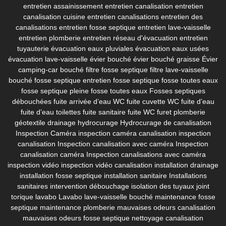
entretien assainissement
entretien canalisation
entretien
canalisation cuisine
entretien canalisations
entretien des
canalisations
entretien fosse septique
entretien lave-vaisselle
entretien plomberie
entretien réseau d'évacuation
entretien
tuyauterie
évacuation eaux pluviales
évacuation eaux usées
évacuation lave-vaisselle
évier bouché
évier bouché graisse
Évier
camping-car bouché
filtre fosse septique
filtre lave-vaisselle
bouché
fosse septique entretien
fosse septique fosse toutes eaux
fosse septique pleine
fosse toutes eaux
Fosses septiques
débouchées
fuite arrivée d’eau WC
fuite cuvette WC
fuite d’eau
fuite d’eau toilettes
fuite sanitaire
fuite WC
furet plomberie
géotextile drainage
hydrocurage
Hydrocurage de canalisation
Inspection Caméra
inspection caméra canalisation
inspection
canalisation
Inspection canalisation avec caméra
Inspection
canalisation caméra
Inspection canalisations avec caméra
inspection vidéo
inspection vidéo canalisation
installation drainage
installation fosse septique
installation sanitaire
Installations
sanitaires
intervention débouchage
isolation des tuyaux
joint
torique lavabo
Lavabo
lave-vaisselle bouché
maintenance fosse
septique
maintenance plomberie
mauvaises odeurs canalisation
mauvaises odeurs fosse septique
nettoyage canalisation