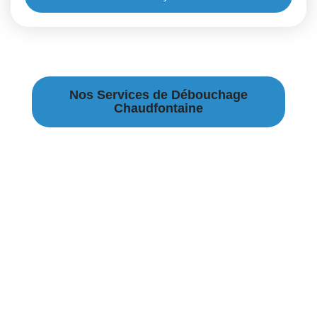
Nos Services de Débouchage
Chaudfontaine
Débouchage Canalisation à Chaudfontaine
Débouchage égouts à Chaudfontaine
Débouchage évier à Chaudfontaine
Débouchage WC à Chaudfontaine
Débouchage Lavabo à Chaudfontaine
Vidange Fosse Septique à Chaudfontaine