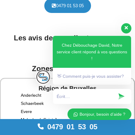
0479 01 53 05
Les avis de nos clients sur nos
services.
Chez Débouchage David, Notre
service client répond à vos questions
!
Zones d'intervention
👋 Comment puis-je vous assister?
Région de Bruxelles
Anderlecht
Schaerbeek
Evere
Bonjour, besoin d’aide ?
Molenbeek-Saint-Jean
0479 01 53 05
Ixelles