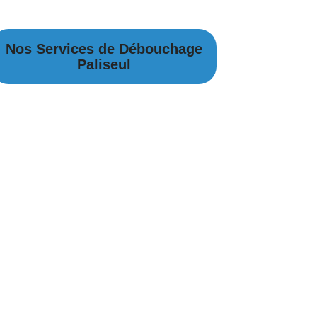
Nos Services de Débouchage
Paliseul
Débouchage Canalisation à Paliseul
Débouchage égouts à Paliseul
Débouchage évier à Paliseul
Débouchage WC à Paliseul
Débouchage Lavabo à Paliseul
Vidange Fosse Septique à Paliseul