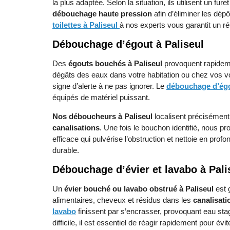
la plus adaptée. Selon la situation, ils utilisent un f
débouchage haute pression
afin d’éliminer les dépô
toilettes à Paliseul
à nos experts vous garantit un résu
Débouchage d’égout à Paliseul
Des
égouts bouchés à Paliseul
provoquent rapidem
dégâts des eaux dans votre habitation ou chez vos v
signe d’alerte à ne pas ignorer. Le
débouchage d’égo
équipés de matériel puissant.
Nos déboucheurs à Paliseul
localisent précisément
canalisations
. Une fois le bouchon identifié, nous 
efficace qui pulvérise l’obstruction et nettoie en prof
durable.
Débouchage d’évier et lavabo à Pali
Un
évier bouché ou lavabo obstrué à Paliseul
est 
alimentaires, cheveux et résidus dans les
canalisati
lavabo
finissent par s’encrasser, provoquant eau st
difficile, il est essentiel de réagir rapidement pour év