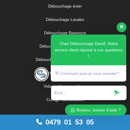
Débouchage évier
Débouchage Lavabo
Débouchage Baignoire
Chez Débouchage David, Notre
Débouchage WC & Toilettes
service client répond à vos questions
!
Débouchage Inspection camera
Débouchage Chambre de visite
👋 Comment puis-je vous assister?
Vidange fosse septique
Curage Canalisation
Bonjour, besoin d’aide ?
Contact
0479 01 53 05