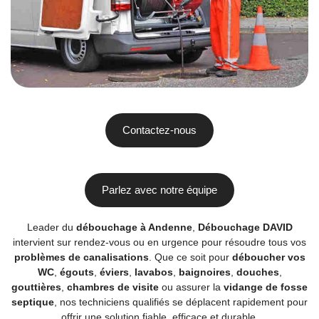
Contactez-nous
Parlez avec notre équipe
Leader du
débouchage à Andenne
,
Débouchage DAVID
intervient sur rendez-vous ou en urgence pour résoudre tous vos
problèmes de canalisations
. Que ce soit pour
déboucher vos
WC
,
égouts
,
éviers
,
lavabos
,
baignoires
,
douches
,
gouttières
,
chambres de visite
ou assurer la
vidange de fosse
septique
, nos techniciens qualifiés se déplacent rapidement pour
offrir une solution fiable, efficace et durable.