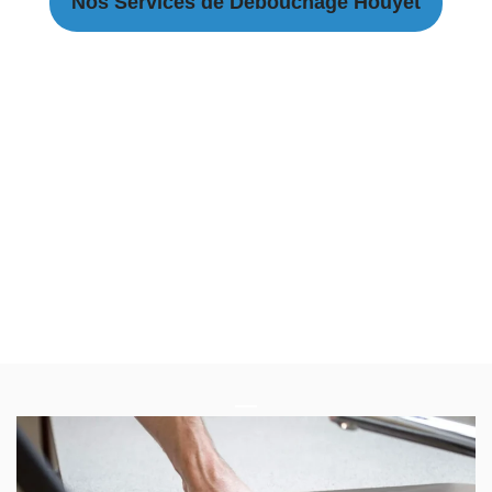
Nos Services de Débouchage Houyet
Débouchage Canalisation à Houyet
Débouchage égouts à Houyet
Débouchage évier à Houyet
Débouchage WC à Houyet
Débouchage Lavabo à Houyet
Vidange Fosse Septique à Houyet