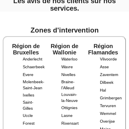
Les avis de nos clients sur nos
services.
Zones d'intervention
Région de
Région de
Région
Bruxelles
Wallonie
Flamandes
Anderlecht
Waterloo
Vilvoorde
Schaerbeek
Wavre
Asse
Evere
Nivelles
Zaventem
Molenbeek-
Braine-
Dilbeek
Saint-Jean
l'Alleud
Hal
Louvain-
Ixelles
Grimbergen
la-Neuve
Saint-
Tervuren
Ottignies
Gilles
Wemmel
Uccle
Lasne
Overijse
Forest
Rixensart
Meise