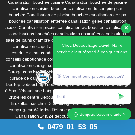
Canalisation bouchée cuisine
Canalisation bouchée de piscine
canalisation cuisine bouchée
canalisation de camping-car
bouchée
Canalisation de piscine bouchée
canalisation de spa
bouchée
canalisation enterrée
canalisation gelée
canalisation
jacuzzi
Canalisation piscine
canalisation wc bouchée
canalisations
canalisations bouchées
canalisations obstruées
canalisations
salle de bains
chambre de visite
changer joint robinet
chemisage
Chez Débouchage David, Notre
canalisation
clapet anti-retour
comment déboucher les wc
service client répond à vos questions
conduite d'eau
conduite d'eau gelée
Conduite de drainage
!
conseils débouchage
conservation produit déboucheur
corrosion
canalisation
curage
curage canalisation
curage canalisations
Curage canalisations Haute Pression
Curage Curatif (Urgence)
👋 Comment puis-je vous assister?
curage de canalisations
curage préventif
date de péremption
DesTop
Débouchage
débouchage à haute pression
Débouchage
à Spa
Débouchage baignoire
débouchage bruxelles
Débouchage
Bruxelles centre
Debouchage Bruxelles pas cher
Débouchage
Bruxelles pas cher
Débouchage Bruxelles prix
Débouchage
camping-car Waterloo
Débouchage Canalisation
Débouchage
Bonjour, besoin d’aide ?
Canalisation 24h/24
débouchage canalisation Belgique
debouchage canalisation bruxelles
débouchage canalisation
0479 01 53 05
calcaire
débouchage canalisation cuisine
débouchage
canalisation de camping-car
Débouchage canalisation prix