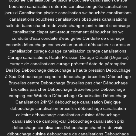
bouchée
canalisation enterrée
canalisation gelée
canalisation
jacuzzi
Canalisation piscine
canalisation wc bouchée
canalisations
canalisations bouchées
canalisations obstruées
canalisations
salle de bains
chambre de visite
changer joint robinet
chemisage
canalisation
clapet anti-retour
comment déboucher les wc
conduite d'eau
conduite d'eau gelée
Conduite de drainage
conseils débouchage
conservation produit déboucheur
corrosion
canalisation
curage
curage canalisation
curage canalisations
Curage canalisations Haute Pression
Curage Curatif (Urgence)
curage de canalisations
curage préventif
date de péremption
DesTop
Débouchage
débouchage à haute pression
Débouchage
à Spa
Débouchage baignoire
débouchage bruxelles
Débouchage
Bruxelles centre
Debouchage Bruxelles pas cher
Débouchage
Bruxelles pas cher
Débouchage Bruxelles prix
Débouchage
camping-car Waterloo
Débouchage Canalisation
Débouchage
Canalisation 24h/24
débouchage canalisation Belgique
debouchage canalisation bruxelles
débouchage canalisation
calcaire
débouchage canalisation cuisine
débouchage
canalisation de camping-car
Débouchage canalisation prix
débouchage canalisations
Débouchage chambre de visite
débouchage cuisine
débouchage de canalisations
Débouchage