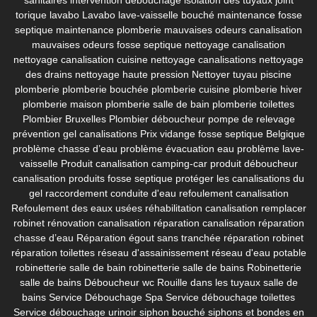
torique lavabo
Lavabo
lave-vaisselle bouché
maintenance fosse
septique
maintenance plomberie
mauvaises odeurs canalisation
mauvaises odeurs fosse septique
nettoyage canalisation
nettoyage canalisation cuisine
nettoyage canalisations
nettoyage
des drains
nettoyage haute pression
Nettoyer tuyau piscine
plomberie
plomberie bouchée
plomberie cuisine
plomberie hiver
plomberie maison
plomberie salle de bain
plomberie toilettes
Plombier Bruxelles
Plombier déboucheur
pompe de relevage
prévention gel canalisations
Prix vidange fosse septique Belgique
problème chasse d’eau
problème évacuation eau
problème lave-
vaisselle
Produit canalisation camping-car
produit déboucheur
canalisation
produits fosse septique
protéger les canalisations du
gel
raccordement conduite d'eau
refoulement canalisation
Refoulement des eaux usées
réhabilitation canalisation
remplacer
robinet
rénovation canalisation
réparation canalisation
réparation
chasse d’eau
Réparation égout sans tranchée
réparation robinet
réparation toilettes
réseau d'assainissement
réseau d'eau potable
robinetterie salle de bain
robinetterie salle de bains
Robinetterie
salle de bains Déboucheur wc
Rouille dans les tuyaux
salle de
bains
Service Débouchage Spa
Service débouchage toilettes
Service débouchage urinoir
siphon bouché
siphons et bondes en