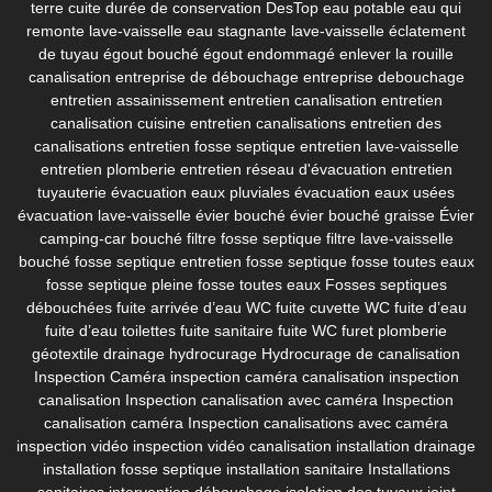
terre cuite
durée de conservation DesTop
eau potable
eau qui
remonte lave-vaisselle
eau stagnante lave-vaisselle
éclatement
de tuyau
égout bouché
égout endommagé
enlever la rouille
canalisation
entreprise de débouchage
entreprise debouchage
entretien assainissement
entretien canalisation
entretien
canalisation cuisine
entretien canalisations
entretien des
canalisations
entretien fosse septique
entretien lave-vaisselle
entretien plomberie
entretien réseau d'évacuation
entretien
tuyauterie
évacuation eaux pluviales
évacuation eaux usées
évacuation lave-vaisselle
évier bouché
évier bouché graisse
Évier
camping-car bouché
filtre fosse septique
filtre lave-vaisselle
bouché
fosse septique entretien
fosse septique fosse toutes eaux
fosse septique pleine
fosse toutes eaux
Fosses septiques
débouchées
fuite arrivée d’eau WC
fuite cuvette WC
fuite d’eau
fuite d’eau toilettes
fuite sanitaire
fuite WC
furet plomberie
géotextile drainage
hydrocurage
Hydrocurage de canalisation
Inspection Caméra
inspection caméra canalisation
inspection
canalisation
Inspection canalisation avec caméra
Inspection
canalisation caméra
Inspection canalisations avec caméra
inspection vidéo
inspection vidéo canalisation
installation drainage
installation fosse septique
installation sanitaire
Installations
sanitaires
intervention débouchage
isolation des tuyaux
joint