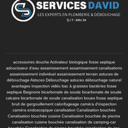
accessoires douche
Activateur biologique fosse septique
adoucisseur d’eau
assainissement
assainissement canalisations
assainissement individuel
assainissement terrain
astuces de
débouchage
Astuces Débouchage
astuces débouchage naturel
avantages inspection vidéo
bac à graisses
bactéries fosse
septique
Baignoire
bicarbonate de soude
bicarbonate de soude
calcaire
bicarbonate de soude canalisation
boues fosse septique
bruit de gargouillement
calorifugeage
caméra d'inspection
caméra endoscopique canalisation
Canalisation bouchée
Canalisation bouchée cuisine
Canalisation bouchée de piscine
canalisation cuisine bouchée
canalisation de camping-car
bouchée
Canalisation de piscine bouchée
canalisation de spa