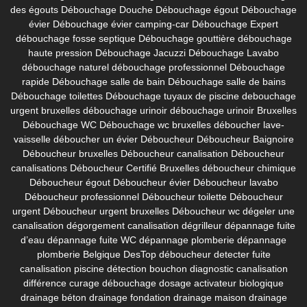
des égouts
Débouchage Douche
Débouchage égout
Débouchage
évier
Débouchage évier camping-car
Débouchage Expert
débouchage fosse septique
Débouchage gouttière
débouchage
haute pression
Débouchage Jacuzzi
Débouchage Lavabo
débouchage naturel
débouchage professionnel
Débouchage
rapide
Débouchage salle de bain
Débouchage salle de bains
Débouchage toilettes
Débouchage tuyaux de piscine
debouchage
urgent bruxelles
débouchage urinoir
débouchage urinoir Bruxelles
Débouchage WC
Débouchage wc bruxelles
déboucher lave-
vaisselle
déboucher un évier
Déboucheur
Déboucheur Baignoire
Déboucheur bruxelles
Déboucheur canalisation
Déboucheur
canalisations
Déboucheur Certifié Bruxelles
déboucheur chimique
Déboucheur égout
Déboucheur évier
Déboucheur lavabo
Déboucheur professionnel
Déboucheur toilette
Déboucheur
urgent
Déboucheur urgent bruxelles
Déboucheur wc
dégeler une
canalisation
dégorgement canalisation
dégrilleur
dépannage fuite
d’eau
dépannage fuite WC
dépannage plomberie
dépannage
plomberie Belgique
DesTop déboucheur
detecter fuite
canalisation piscine
détection bouchon
diagnostic canalisation
différence curage débouchage
dosage activateur biologique
drainage béton
drainage fondation
drainage maison
drainage