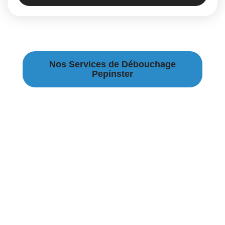
Nos Services de Débouchage
Pepinster
Débouchage Canalisation à Pepinster
Débouchage égouts à Pepinster
Débouchage évier à Pepinster
Débouchage WC à Pepinster
Débouchage Lavabo à Pepinster
Vidange Fosse Septique à Pepinster