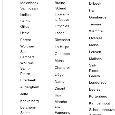
Molenbeek-
Braine-
Dilbeek
Saint-Jean
l'Alleud
Hal
Louvain-
Ixelles
Grimbergen
la-Neuve
Saint-
Tervuren
Ottignies
Gilles
Wemmel
Uccle
Lasne
Overijse
Forest
Rixensart
Meise
Woluwe-
La Hulpe
Saint-
Leuven
Genappe
Lambert
Malines
Mons
Woluwe-
Sint-
Charleroi
Saint-
Pieters-
Pierre
Liège
Leeuw
Etterbeek
Namur
Londerzeel
Auderghem
Dinant
Beersel
Jette
Huy
Kortenberg
Koekelberg
Marche-
Kampenhout
en-
Berchem-
Scherpenheuve
Famenne
Sainte-
Zichem