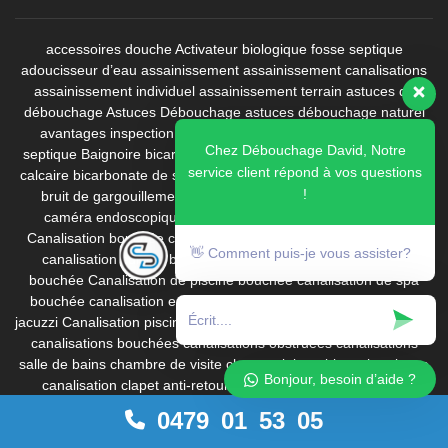
accessoires douche
Activateur biologique fosse septique
adoucisseur d’eau
assainissement
assainissement canalisations
assainissement individuel
assainissement terrain
astuces de
débouchage
Astuces Débouchage
astuces débouchage naturel
avantages inspection vidéo
bac à graisses
bactéries fosse
Chez Débouchage David, Notre
septique
Baignoire
bicarbonate de soude
bicarbonate de soude
service client répond à vos questions
calcaire
bicarbonate de soude canalisation
boues fosse septique
!
bruit de gargouillement
calorifugeage
caméra d'inspection
caméra endoscopique canalisation
Canalisation bouchée
Canalisation bouchée cuisine
Canalisation bouchée de piscine
👋 Comment puis-je vous assister?
canalisation cuisine bouchée
canalisation de camping-car
bouchée
Canalisation de piscine bouchée
canalisation de spa
bouchée
canalisation enterrée
canalisation gelée
canalisation
jacuzzi
Canalisation piscine
canalisation wc bouchée
canalisations
canalisations bouchées
canalisations obstruées
canalisations
salle de bains
chambre de visite
changer joint robinet
chemisage
Bonjour, besoin d’aide ?
canalisation
clapet anti-retour
comment déboucher les wc
conduite d'eau
conduite d'eau gelée
Conduite de drainage
0479 01 53 05
conseils débouchage
conservation produit déboucheur
corrosion
canalisation
curage
curage canalisation
curage canalisations