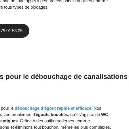
mandé de faire appel à des professionnels qualifiés comme
re tous types de blocages.
479 01 53 05
s pour le débouchage de canalisations
 pour le
débouchage d’égout rapide et efficace
. Nos
us vos problèmes d’
égouts bouchés
, qu’il s’agisse de
WC
,
septiques
. Grâce à des outils modernes comme
lisons et éliminons tout bouchon, même les plus complexes.