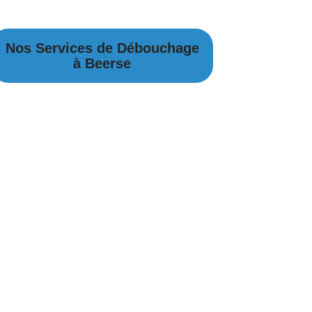
Nos Services de Débouchage
à Beerse
Débouchage Canalisation à Beerse
Débouchage égouts à Beerse
Débouchage évier à Beerse
Débouchage WC à Beerse
Débouchage Lavabo à Beerse
Vidange Fosse Septique à Beerse