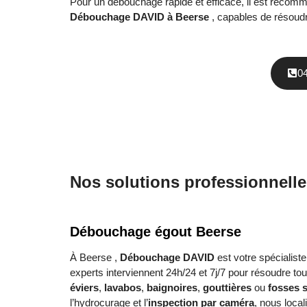
Pour un débouchage rapide et efficace, il est recom
Débouchage DAVID à Beerse
, capables de résoud
0
Nos solutions professionnelle
Débouchage égout Beerse
À Beerse ,
Débouchage DAVID
est votre spécialiste
experts interviennent 24h/24 et 7j/7 pour résoudre to
éviers
,
lavabos
,
baignoires
,
gouttières
ou
fosses 
l’hydrocurage et l’
inspection par caméra
, nous loca