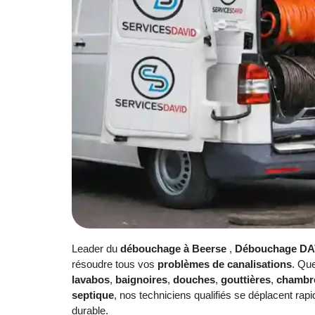
Leader du
débouchage à Beerse
,
Débouchage DA
résoudre tous vos
problèmes de canalisations
. Qu
lavabos
,
baignoires
,
douches
,
gouttières
,
chambre
septique
, nos techniciens qualifiés se déplacent rapid
durable.