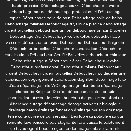
haute pression
Débouchage Jacuzzi
Débouchage Lavabo
débouchage naturel
débouchage professionnel
Débouchage
rapide
Débouchage salle de bain
Débouchage salle de bains
Débouchage toilettes
Débouchage tuyaux de piscine
debouchage
urgent bruxelles
débouchage urinoir
débouchage urinoir Bruxelles
Débouchage WC
Débouchage wc bruxelles
déboucher lave-
vaisselle
déboucher un évier
Déboucheur
Déboucheur Baignoire
Déboucheur bruxelles
Déboucheur canalisation
Déboucheur
canalisations
Déboucheur Certifié Bruxelles
déboucheur chimique
Déboucheur égout
Déboucheur évier
Déboucheur lavabo
Déboucheur professionnel
Déboucheur toilette
Déboucheur
urgent
Déboucheur urgent bruxelles
Déboucheur wc
dégeler une
canalisation
dégorgement canalisation
dégrilleur
dépannage fuite
d’eau
dépannage fuite WC
dépannage plomberie
dépannage
plomberie Belgique
DesTop déboucheur
detecter fuite
canalisation piscine
détection bouchon
diagnostic canalisation
différence curage débouchage
dosage activateur biologique
drainage béton
drainage fondation
drainage maison
drainage
terre cuite
durée de conservation DesTop
eau potable
eau qui
remonte lave-vaisselle
eau stagnante lave-vaisselle
éclatement
de tuyau
égout bouché
égout endommagé
enlever la rouille