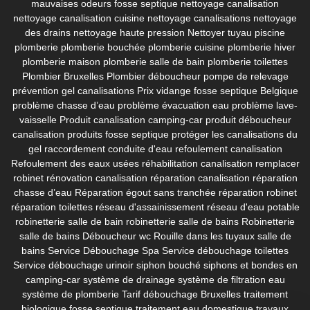
mauvaises odeurs fosse septique
nettoyage canalisation
nettoyage canalisation cuisine
nettoyage canalisations
nettoyage
des drains
nettoyage haute pression
Nettoyer tuyau piscine
plomberie
plomberie bouchée
plomberie cuisine
plomberie hiver
plomberie maison
plomberie salle de bain
plomberie toilettes
Plombier Bruxelles
Plombier déboucheur
pompe de relevage
prévention gel canalisations
Prix vidange fosse septique Belgique
problème chasse d’eau
problème évacuation eau
problème lave-
vaisselle
Produit canalisation camping-car
produit déboucheur
canalisation
produits fosse septique
protéger les canalisations du
gel
raccordement conduite d'eau
refoulement canalisation
Refoulement des eaux usées
réhabilitation canalisation
remplacer
robinet
rénovation canalisation
réparation canalisation
réparation
chasse d’eau
Réparation égout sans tranchée
réparation robinet
réparation toilettes
réseau d'assainissement
réseau d'eau potable
robinetterie salle de bain
robinetterie salle de bains
Robinetterie
salle de bains Déboucheur wc
Rouille dans les tuyaux
salle de
bains
Service Débouchage Spa
Service débouchage toilettes
Service débouchage urinoir
siphon bouché
siphons et bondes en
camping-car
système de drainage
système de filtration eau
système de plomberie
Tarif débouchage Bruxelles
traitement
biologique fosse septique
traitement eau domestique
travaux