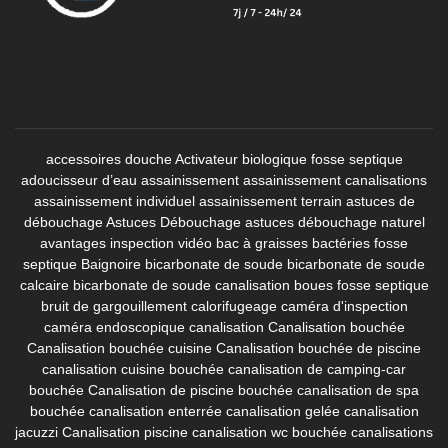
accessoires douche
Activateur biologique fosse septique
adoucisseur d’eau
assainissement
assainissement canalisations
assainissement individuel
assainissement terrain
astuces de
débouchage
Astuces Débouchage
astuces débouchage naturel
avantages inspection vidéo
bac à graisses
bactéries fosse
septique
Baignoire
bicarbonate de soude
bicarbonate de soude
calcaire
bicarbonate de soude canalisation
boues fosse septique
bruit de gargouillement
calorifugeage
caméra d'inspection
caméra endoscopique canalisation
Canalisation bouchée
Canalisation bouchée cuisine
Canalisation bouchée de piscine
canalisation cuisine bouchée
canalisation de camping-car
bouchée
Canalisation de piscine bouchée
canalisation de spa
bouchée
canalisation enterrée
canalisation gelée
canalisation
jacuzzi
Canalisation piscine
canalisation wc bouchée
canalisations