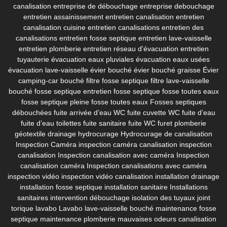
canalisation
entreprise de débouchage
entreprise debouchage
entretien assainissement
entretien canalisation
entretien
canalisation cuisine
entretien canalisations
entretien des
canalisations
entretien fosse septique
entretien lave-vaisselle
entretien plomberie
entretien réseau d'évacuation
entretien
tuyauterie
évacuation eaux pluviales
évacuation eaux usées
évacuation lave-vaisselle
évier bouché
évier bouché graisse
Évier
camping-car bouché
filtre fosse septique
filtre lave-vaisselle
bouché
fosse septique entretien
fosse septique fosse toutes eaux
fosse septique pleine
fosse toutes eaux
Fosses septiques
débouchées
fuite arrivée d’eau WC
fuite cuvette WC
fuite d’eau
fuite d’eau toilettes
fuite sanitaire
fuite WC
furet plomberie
géotextile drainage
hydrocurage
Hydrocurage de canalisation
Inspection Caméra
inspection caméra canalisation
inspection
canalisation
Inspection canalisation avec caméra
Inspection
canalisation caméra
Inspection canalisations avec caméra
inspection vidéo
inspection vidéo canalisation
installation drainage
installation fosse septique
installation sanitaire
Installations
sanitaires
intervention débouchage
isolation des tuyaux
joint
torique lavabo
Lavabo
lave-vaisselle bouché
maintenance fosse
septique
maintenance plomberie
mauvaises odeurs canalisation