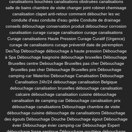
canalisations bouchées
canalisations obstruées
canalisations
salle de bains
chambre de visite
changer joint robinet
chemisage
canalisation
clapet anti-retour
comment déboucher les wc
conduite d'eau
conduite d'eau gelée
Conduite de drainage
conseils débouchage
conservation produit déboucheur
corrosion
canalisation
curage
curage canalisation
curage canalisations
Curage canalisations Haute Pression
Curage Curatif (Urgence)
curage de canalisations
curage préventif
date de péremption
DesTop
Débouchage
débouchage à haute pression
Débouchage
à Spa
Débouchage baignoire
débouchage bruxelles
Débouchage
Bruxelles centre
Debouchage Bruxelles pas cher
Débouchage
Bruxelles pas cher
Débouchage Bruxelles prix
Débouchage
camping-car Waterloo
Débouchage Canalisation
Débouchage
Canalisation 24h/24
débouchage canalisation Belgique
debouchage canalisation bruxelles
débouchage canalisation
calcaire
débouchage canalisation cuisine
débouchage
canalisation de camping-car
Débouchage canalisation prix
débouchage canalisations
Débouchage chambre de visite
débouchage cuisine
débouchage de canalisations
Débouchage
des égouts
Débouchage Douche
Débouchage égout
Débouchage
évier
Débouchage évier camping-car
Débouchage Expert
débouchage fosse septique
Débouchage gouttière
débouchage