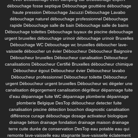
débouchage fosse septique
Débouchage gouttière
débouchage
haute pression
Débouchage Jacuzzi
Débouchage Lavabo
débouchage naturel
débouchage professionnel
Débouchage
rapide
Débouchage salle de bain
Débouchage salle de bains
Débouchage toilettes
Débouchage tuyaux de piscine
debouchage
urgent bruxelles
débouchage urinoir
débouchage urinoir Bruxelles
Débouchage WC
Débouchage wc bruxelles
déboucher lave-
vaisselle
déboucher un évier
Déboucheur
Déboucheur Baignoire
Déboucheur bruxelles
Déboucheur canalisation
Déboucheur
canalisations
Déboucheur Certifié Bruxelles
déboucheur chimique
Déboucheur égout
Déboucheur évier
Déboucheur lavabo
Déboucheur professionnel
Déboucheur toilette
Déboucheur
urgent
Déboucheur urgent bruxelles
Déboucheur wc
dégeler une
canalisation
dégorgement canalisation
dégrilleur
dépannage fuite
d’eau
dépannage fuite WC
dépannage plomberie
dépannage
plomberie Belgique
DesTop déboucheur
detecter fuite
canalisation piscine
détection bouchon
diagnostic canalisation
différence curage débouchage
dosage activateur biologique
drainage béton
drainage fondation
drainage maison
drainage
terre cuite
durée de conservation DesTop
eau potable
eau qui
remonte lave-vaisselle
eau stagnante lave-vaisselle
éclatement