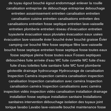
de tuyau
égout bouché
égout endommagé
enlever la rouille
canalisation
entreprise de débouchage
entreprise debouchage
entretien assainissement
entretien canalisation
entretien
canalisation cuisine
entretien canalisations
entretien des
canalisations
entretien fosse septique
entretien lave-vaisselle
entretien plomberie
entretien réseau d'évacuation
entretien
tuyauterie
évacuation eaux pluviales
évacuation eaux usées
évacuation lave-vaisselle
évier bouché
évier bouché graisse
Évier
camping-car bouché
filtre fosse septique
filtre lave-vaisselle
bouché
fosse septique entretien
fosse septique fosse toutes eaux
fosse septique pleine
fosse toutes eaux
Fosses septiques
débouchées
fuite arrivée d’eau WC
fuite cuvette WC
fuite d’eau
fuite d’eau toilettes
fuite sanitaire
fuite WC
furet plomberie
géotextile drainage
hydrocurage
Hydrocurage de canalisation
Inspection Caméra
inspection caméra canalisation
inspection
canalisation
Inspection canalisation avec caméra
Inspection
canalisation caméra
Inspection canalisations avec caméra
inspection vidéo
inspection vidéo canalisation
installation drainage
installation fosse septique
installation sanitaire
Installations
sanitaires
intervention débouchage
isolation des tuyaux
joint
torique lavabo
Lavabo
lave-vaisselle bouché
maintenance fosse