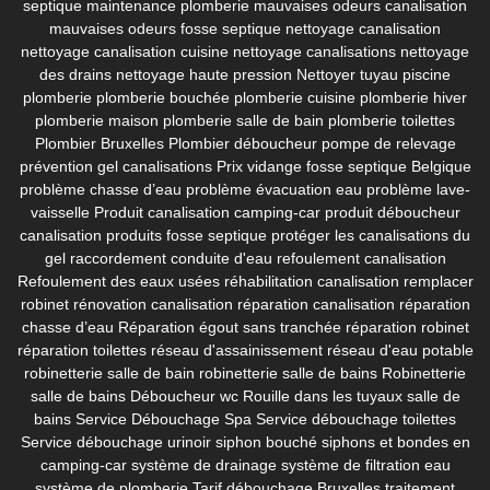
septique
maintenance plomberie
mauvaises odeurs canalisation
mauvaises odeurs fosse septique
nettoyage canalisation
nettoyage canalisation cuisine
nettoyage canalisations
nettoyage
des drains
nettoyage haute pression
Nettoyer tuyau piscine
plomberie
plomberie bouchée
plomberie cuisine
plomberie hiver
plomberie maison
plomberie salle de bain
plomberie toilettes
Plombier Bruxelles
Plombier déboucheur
pompe de relevage
prévention gel canalisations
Prix vidange fosse septique Belgique
problème chasse d’eau
problème évacuation eau
problème lave-
vaisselle
Produit canalisation camping-car
produit déboucheur
canalisation
produits fosse septique
protéger les canalisations du
gel
raccordement conduite d'eau
refoulement canalisation
Refoulement des eaux usées
réhabilitation canalisation
remplacer
robinet
rénovation canalisation
réparation canalisation
réparation
chasse d’eau
Réparation égout sans tranchée
réparation robinet
réparation toilettes
réseau d'assainissement
réseau d'eau potable
robinetterie salle de bain
robinetterie salle de bains
Robinetterie
salle de bains Déboucheur wc
Rouille dans les tuyaux
salle de
bains
Service Débouchage Spa
Service débouchage toilettes
Service débouchage urinoir
siphon bouché
siphons et bondes en
camping-car
système de drainage
système de filtration eau
système de plomberie
Tarif débouchage Bruxelles
traitement