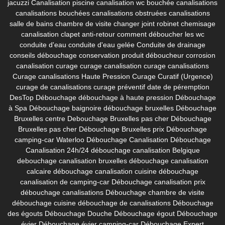
jacuzzi
Canalisation piscine
canalisation wc bouchée
canalisations
canalisations bouchées
canalisations obstruées
canalisations
salle de bains
chambre de visite
changer joint robinet
chemisage
canalisation
clapet anti-retour
comment déboucher les wc
conduite d'eau
conduite d'eau gelée
Conduite de drainage
conseils débouchage
conservation produit déboucheur
corrosion
canalisation
curage
curage canalisation
curage canalisations
Curage canalisations Haute Pression
Curage Curatif (Urgence)
curage de canalisations
curage préventif
date de péremption
DesTop
Débouchage
débouchage à haute pression
Débouchage
à Spa
Débouchage baignoire
débouchage bruxelles
Débouchage
Bruxelles centre
Debouchage Bruxelles pas cher
Débouchage
Bruxelles pas cher
Débouchage Bruxelles prix
Débouchage
camping-car Waterloo
Débouchage Canalisation
Débouchage
Canalisation 24h/24
débouchage canalisation Belgique
debouchage canalisation bruxelles
débouchage canalisation
calcaire
débouchage canalisation cuisine
débouchage
canalisation de camping-car
Débouchage canalisation prix
débouchage canalisations
Débouchage chambre de visite
débouchage cuisine
débouchage de canalisations
Débouchage
des égouts
Débouchage Douche
Débouchage égout
Débouchage
évier
Débouchage évier camping-car
Débouchage Expert