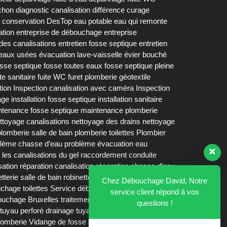
chon
diagnostic canalisation
différence curage
 conservation DesTop
eau potable
eau qui remonte
ation
entreprise de débouchage
entreprise
 des canalisations
entretien fosse septique
entretien
 eaux usées
évacuation lave-vaisselle
évier bouché
osse septique fosse toutes eaux
fosse septique pleine
ite sanitaire
fuite WC
furet plomberie
géotextile
tion
Inspection canalisation avec caméra
Inspection
age
installation fosse septique
installation sanitaire
ntenance fosse septique
maintenance plomberie
ttoyage canalisations
nettoyage des drains
nettoyage
plomberie salle de bain
plomberie toilettes
Plombier
lème chasse d’eau
problème évacuation eau
 les canalisations du gel
raccordement conduite
sation
réparation canalisation
réparation chasse d’eau
etterie salle de bain
robinetterie salle de bains
Chez Débouchage David, Notre
chage toilettes
Service débouchage urinoir
siphon
service client répond à vos
bouchage Bruxelles
traitement biologique fosse
questions !
tuyau perforé drainage
tuyaux bouchés
tuyaux
lomberie
Vidange de fosse septique
Vidange fosse