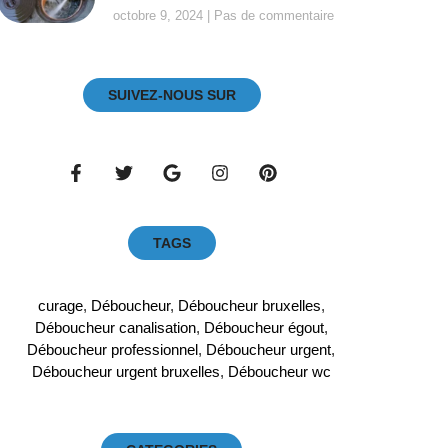
octobre 9, 2024
Pas de commentaire
SUIVEZ-NOUS SUR
TAGS
curage
,
Déboucheur
,
Déboucheur bruxelles
,
Déboucheur canalisation
,
Déboucheur égout
,
Déboucheur professionnel
,
Déboucheur urgent
,
Déboucheur urgent bruxelles
,
Déboucheur wc