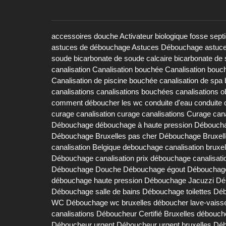
accessoires douche
Activateur biologique fosse sept
astuces de débouchage
Astuces Débouchage
astuc
soude
bicarbonate de soude calcaire
bicarbonate de 
canalisation
Canalisation bouchée
Canalisation bouc
Canalisation de piscine bouchée
canalisation de spa
canalisations
canalisations bouchées
canalisations 
comment déboucher les wc
conduite d'eau
conduite 
curage canalisation
curage canalisations
Curage cana
Débouchage
débouchage à haute pression
Déboucha
Débouchage Bruxelles pas cher
Débouchage Bruxell
canalisation Belgique
debouchage canalisation bruxel
Débouchage canalisation prix
débouchage canalisati
Débouchage Douche
Débouchage égout
Débouchage
débouchage haute pression
Débouchage Jacuzzi
Dé
Débouchage salle de bains
Débouchage toilettes
Déb
WC
Débouchage wc bruxelles
déboucher lave-vaisse
canalisations
Déboucheur Certifié Bruxelles
débouch
Déboucheur urgent
Déboucheur urgent bruxelles
Déb