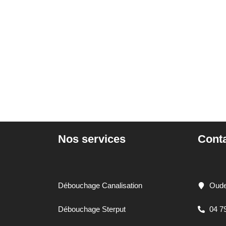
Nos services
Cont
Débouchage Canalisation
Oude
Débouchage Sterput
04 7