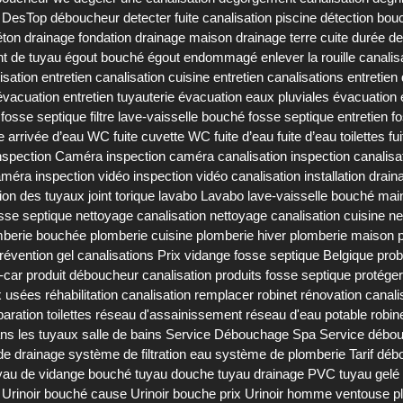
DesTop déboucheur
detecter fuite canalisation piscine
détection bou
éton
drainage fondation
drainage maison
drainage terre cuite
durée de
t de tuyau
égout bouché
égout endommagé
enlever la rouille canalis
isation
entretien canalisation cuisine
entretien canalisations
entretien
'évacuation
entretien tuyauterie
évacuation eaux pluviales
évacuation
e fosse septique
filtre lave-vaisselle bouché
fosse septique entretien
f
te arrivée d’eau WC
fuite cuvette WC
fuite d’eau
fuite d’eau toilettes
fu
nspection Caméra
inspection caméra canalisation
inspection canalisa
caméra
inspection vidéo
inspection vidéo canalisation
installation drain
tion des tuyaux
joint torique lavabo
Lavabo
lave-vaisselle bouché
mai
sse septique
nettoyage canalisation
nettoyage canalisation cuisine
ne
mberie bouchée
plomberie cuisine
plomberie hiver
plomberie maison
révention gel canalisations
Prix vidange fosse septique Belgique
prob
-car
produit déboucheur canalisation
produits fosse septique
protéger
x usées
réhabilitation canalisation
remplacer robinet
rénovation canali
paration toilettes
réseau d'assainissement
réseau d'eau potable
robin
ans les tuyaux
salle de bains
Service Débouchage Spa
Service débou
e drainage
système de filtration eau
système de plomberie
Tarif dé
yau de vidange bouché
tuyau douche
tuyau drainage PVC
tuyau gelé
Urinoir bouché cause
Urinoir bouche prix
Urinoir homme
ventouse p