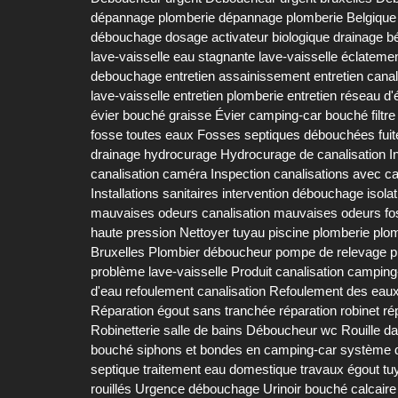
dépannage plomberie
dépannage plomberie Belgique
débouchage
dosage activateur biologique
drainage b
lave-vaisselle
eau stagnante lave-vaisselle
éclatemen
debouchage
entretien assainissement
entretien canal
lave-vaisselle
entretien plomberie
entretien réseau d
évier bouché graisse
Évier camping-car bouché
filtr
fosse toutes eaux
Fosses septiques débouchées
fui
drainage
hydrocurage
Hydrocurage de canalisation
I
canalisation caméra
Inspection canalisations avec 
Installations sanitaires
intervention débouchage
isola
mauvaises odeurs canalisation
mauvaises odeurs fo
haute pression
Nettoyer tuyau piscine
plomberie
plo
Bruxelles
Plombier déboucheur
pompe de relevage
p
problème lave-vaisselle
Produit canalisation camping
d'eau
refoulement canalisation
Refoulement des eau
Réparation égout sans tranchée
réparation robinet
ré
Robinetterie salle de bains Déboucheur wc
Rouille d
bouché
siphons et bondes en camping-car
système d
septique
traitement eau domestique
travaux égout
tu
rouillés
Urgence débouchage
Urinoir bouché calcaire