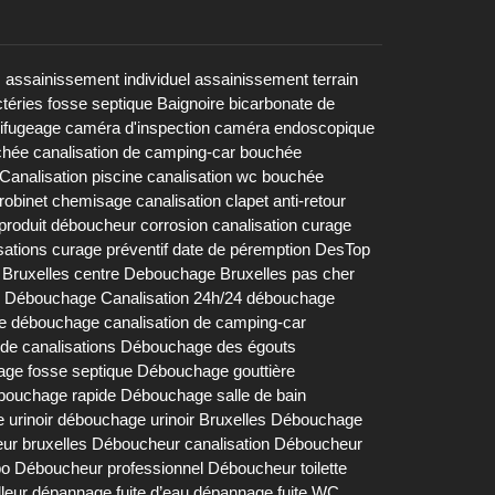
s
assainissement individuel
assainissement terrain
téries fosse septique
Baignoire
bicarbonate de
rifugeage
caméra d'inspection
caméra endoscopique
chée
canalisation de camping-car bouchée
Canalisation piscine
canalisation wc bouchée
robinet
chemisage canalisation
clapet anti-retour
produit déboucheur
corrosion canalisation
curage
sations
curage préventif
date de péremption DesTop
Bruxelles centre
Debouchage Bruxelles pas cher
Débouchage Canalisation 24h/24
débouchage
e
débouchage canalisation de camping-car
e canalisations
Débouchage des égouts
ge fosse septique
Débouchage gouttière
bouchage rapide
Débouchage salle de bain
urinoir
débouchage urinoir Bruxelles
Débouchage
ur bruxelles
Déboucheur canalisation
Déboucheur
bo
Déboucheur professionnel
Déboucheur toilette
lleur
dépannage fuite d’eau
dépannage fuite WC