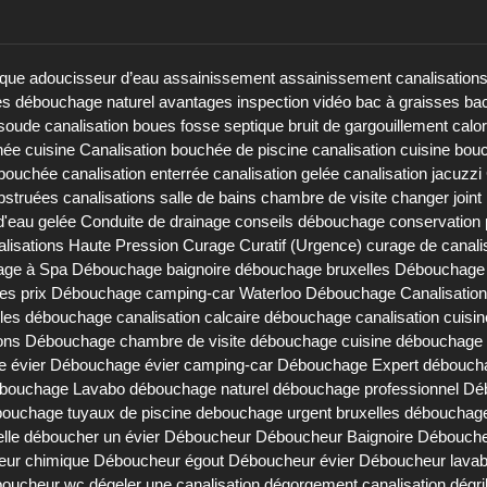
ique
adoucisseur d’eau
assainissement
assainissement canalisation
es débouchage naturel
avantages inspection vidéo
bac à graisses
bac
soude canalisation
boues fosse septique
bruit de gargouillement
calo
hée cuisine
Canalisation bouchée de piscine
canalisation cuisine bou
 bouchée
canalisation enterrée
canalisation gelée
canalisation jacuzzi
obstruées
canalisations salle de bains
chambre de visite
changer joint 
d'eau gelée
Conduite de drainage
conseils débouchage
conservation 
lisations Haute Pression
Curage Curatif (Urgence)
curage de canali
ge à Spa
Débouchage baignoire
débouchage bruxelles
Débouchage 
es prix
Débouchage camping-car Waterloo
Débouchage Canalisation
les
débouchage canalisation calcaire
débouchage canalisation cuisin
ons
Débouchage chambre de visite
débouchage cuisine
débouchage d
 évier
Débouchage évier camping-car
Débouchage Expert
déboucha
bouchage Lavabo
débouchage naturel
débouchage professionnel
Dé
ouchage tuyaux de piscine
debouchage urgent bruxelles
débouchage 
lle
déboucher un évier
Déboucheur
Déboucheur Baignoire
Débouche
eur chimique
Déboucheur égout
Déboucheur évier
Déboucheur lava
oucheur wc
dégeler une canalisation
dégorgement canalisation
dégri