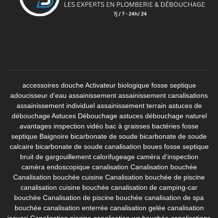
accessoires douche
Activateur biologique fosse septique
adoucisseur d’eau
assainissement
assainissement canalisations
assainissement individuel
assainissement terrain
astuces de
débouchage
Astuces Débouchage
astuces débouchage naturel
avantages inspection vidéo
bac à graisses
bactéries fosse
septique
Baignoire
bicarbonate de soude
bicarbonate de soude
calcaire
bicarbonate de soude canalisation
boues fosse septique
bruit de gargouillement
calorifugeage
caméra d'inspection
caméra endoscopique canalisation
Canalisation bouchée
Canalisation bouchée cuisine
Canalisation bouchée de piscine
canalisation cuisine bouchée
canalisation de camping-car
bouchée
Canalisation de piscine bouchée
canalisation de spa
bouchée
canalisation enterrée
canalisation gelée
canalisation
jacuzzi
Canalisation piscine
canalisation wc bouchée
canalisations