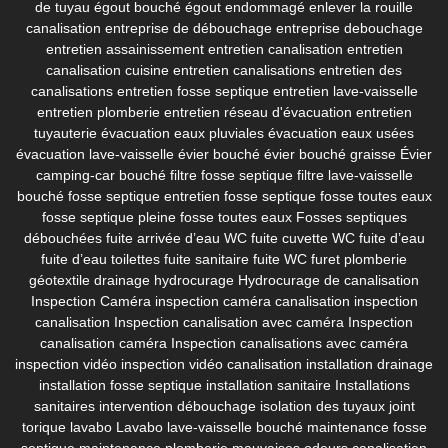
de tuyau
égout bouché
égout endommagé
enlever la rouille
canalisation
entreprise de débouchage
entreprise debouchage
entretien assainissement
entretien canalisation
entretien
canalisation cuisine
entretien canalisations
entretien des
canalisations
entretien fosse septique
entretien lave-vaisselle
entretien plomberie
entretien réseau d'évacuation
entretien
tuyauterie
évacuation eaux pluviales
évacuation eaux usées
évacuation lave-vaisselle
évier bouché
évier bouché graisse
Évier
camping-car bouché
filtre fosse septique
filtre lave-vaisselle
bouché
fosse septique entretien
fosse septique fosse toutes eaux
fosse septique pleine
fosse toutes eaux
Fosses septiques
débouchées
fuite arrivée d’eau WC
fuite cuvette WC
fuite d’eau
fuite d’eau toilettes
fuite sanitaire
fuite WC
furet plomberie
géotextile drainage
hydrocurage
Hydrocurage de canalisation
Inspection Caméra
inspection caméra canalisation
inspection
canalisation
Inspection canalisation avec caméra
Inspection
canalisation caméra
Inspection canalisations avec caméra
inspection vidéo
inspection vidéo canalisation
installation drainage
installation fosse septique
installation sanitaire
Installations
sanitaires
intervention débouchage
isolation des tuyaux
joint
torique lavabo
Lavabo
lave-vaisselle bouché
maintenance fosse
septique
maintenance plomberie
mauvaises odeurs canalisation