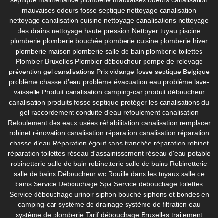
mauvaises odeurs fosse septique
nettoyage canalisation
nettoyage canalisation cuisine
nettoyage canalisations
nettoyage
des drains
nettoyage haute pression
Nettoyer tuyau piscine
plomberie
plomberie bouchée
plomberie cuisine
plomberie hiver
plomberie maison
plomberie salle de bain
plomberie toilettes
Plombier Bruxelles
Plombier déboucheur
pompe de relevage
prévention gel canalisations
Prix vidange fosse septique Belgique
problème chasse d’eau
problème évacuation eau
problème lave-
vaisselle
Produit canalisation camping-car
produit déboucheur
canalisation
produits fosse septique
protéger les canalisations du
gel
raccordement conduite d'eau
refoulement canalisation
Refoulement des eaux usées
réhabilitation canalisation
remplacer
robinet
rénovation canalisation
réparation canalisation
réparation
chasse d’eau
Réparation égout sans tranchée
réparation robinet
réparation toilettes
réseau d'assainissement
réseau d'eau potable
robinetterie salle de bain
robinetterie salle de bains
Robinetterie
salle de bains Déboucheur wc
Rouille dans les tuyaux
salle de
bains
Service Débouchage Spa
Service débouchage toilettes
Service débouchage urinoir
siphon bouché
siphons et bondes en
camping-car
système de drainage
système de filtration eau
système de plomberie
Tarif débouchage Bruxelles
traitement