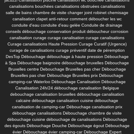
canalisations bouchées
canalisations obstruées
canalisations
salle de bains
chambre de visite
changer joint robinet
chemisage
canalisation
clapet anti-retour
comment déboucher les wc
conduite d'eau
conduite d'eau gelée
Conduite de drainage
conseils débouchage
conservation produit déboucheur
corrosion
canalisation
curage
curage canalisation
curage canalisations
Curage canalisations Haute Pression
Curage Curatif (Urgence)
curage de canalisations
curage préventif
date de péremption
DesTop
Débouchage
débouchage à haute pression
Débouchage
à Spa
Débouchage baignoire
débouchage bruxelles
Débouchage
Bruxelles centre
Debouchage Bruxelles pas cher
Débouchage
Bruxelles pas cher
Débouchage Bruxelles prix
Débouchage
camping-car Waterloo
Débouchage Canalisation
Débouchage
Canalisation 24h/24
débouchage canalisation Belgique
debouchage canalisation bruxelles
débouchage canalisation
calcaire
débouchage canalisation cuisine
débouchage
canalisation de camping-car
Débouchage canalisation prix
débouchage canalisations
Débouchage chambre de visite
débouchage cuisine
débouchage de canalisations
Débouchage
des égouts
Débouchage Douche
Débouchage égout
Débouchage
évier
Débouchage évier camping-car
Débouchage Expert