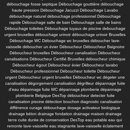
débouchage fosse septique
Débouchage gouttière
débouchage
haute pression
Débouchage Jacuzzi
Débouchage Lavabo
débouchage naturel
débouchage professionnel
Débouchage
rapide
Débouchage salle de bain
Débouchage salle de bains
Débouchage toilettes
Débouchage tuyaux de piscine
debouchage
urgent bruxelles
débouchage urinoir
débouchage urinoir Bruxelles
Débouchage WC
Débouchage wc bruxelles
déboucher lave-
vaisselle
déboucher un évier
Déboucheur
Déboucheur Baignoire
Déboucheur bruxelles
Déboucheur canalisation
Déboucheur
canalisations
Déboucheur Certifié Bruxelles
déboucheur chimique
Déboucheur égout
Déboucheur évier
Déboucheur lavabo
Déboucheur professionnel
Déboucheur toilette
Déboucheur
urgent
Déboucheur urgent bruxelles
Déboucheur wc
dégeler une
canalisation
dégorgement canalisation
dégrilleur
dépannage fuite
d’eau
dépannage fuite WC
dépannage plomberie
dépannage
plomberie Belgique
DesTop déboucheur
detecter fuite
canalisation piscine
détection bouchon
diagnostic canalisation
différence curage débouchage
dosage activateur biologique
drainage béton
drainage fondation
drainage maison
drainage
terre cuite
durée de conservation DesTop
eau potable
eau qui
remonte lave-vaisselle
eau stagnante lave-vaisselle
éclatement