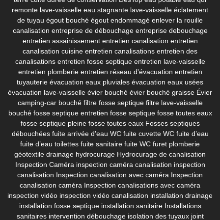
remonte lave-vaisselle
eau stagnante lave-vaisselle
éclatement
de tuyau
égout bouché
égout endommagé
enlever la rouille
canalisation
entreprise de débouchage
entreprise debouchage
entretien assainissement
entretien canalisation
entretien
canalisation cuisine
entretien canalisations
entretien des
canalisations
entretien fosse septique
entretien lave-vaisselle
entretien plomberie
entretien réseau d'évacuation
entretien
tuyauterie
évacuation eaux pluviales
évacuation eaux usées
évacuation lave-vaisselle
évier bouché
évier bouché graisse
Évier
camping-car bouché
filtre fosse septique
filtre lave-vaisselle
bouché
fosse septique entretien
fosse septique fosse toutes eaux
fosse septique pleine
fosse toutes eaux
Fosses septiques
débouchées
fuite arrivée d’eau WC
fuite cuvette WC
fuite d’eau
fuite d’eau toilettes
fuite sanitaire
fuite WC
furet plomberie
géotextile drainage
hydrocurage
Hydrocurage de canalisation
Inspection Caméra
inspection caméra canalisation
inspection
canalisation
Inspection canalisation avec caméra
Inspection
canalisation caméra
Inspection canalisations avec caméra
inspection vidéo
inspection vidéo canalisation
installation drainage
installation fosse septique
installation sanitaire
Installations
sanitaires
intervention débouchage
isolation des tuyaux
joint