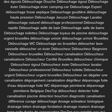
des égouts
Débouchage Douche
Débouchage égout
Débouchage
évier
Débouchage évier camping-car
Débouchage Expert
débouchage fosse septique
Débouchage gouttière
débouchage
haute pression
Débouchage Jacuzzi
Débouchage Lavabo
débouchage naturel
débouchage professionnel
Débouchage
rapide
Débouchage salle de bain
Débouchage salle de bains
Débouchage toilettes
Débouchage tuyaux de piscine
debouchage
urgent bruxelles
débouchage urinoir
débouchage urinoir Bruxelles
Débouchage WC
Débouchage wc bruxelles
déboucher lave-
vaisselle
déboucher un évier
Déboucheur
Déboucheur Baignoire
Déboucheur bruxelles
Déboucheur canalisation
Déboucheur
canalisations
Déboucheur Certifié Bruxelles
déboucheur chimique
Déboucheur égout
Déboucheur évier
Déboucheur lavabo
Déboucheur professionnel
Déboucheur toilette
Déboucheur
urgent
Déboucheur urgent bruxelles
Déboucheur wc
dégeler une
canalisation
dégorgement canalisation
dégrilleur
dépannage fuite
d’eau
dépannage fuite WC
dépannage plomberie
dépannage
plomberie Belgique
DesTop déboucheur
detecter fuite
canalisation piscine
détection bouchon
diagnostic canalisation
différence curage débouchage
dosage activateur biologique
drainage béton
drainage fondation
drainage maison
drainage
terre cuite
durée de conservation DesTop
eau potable
eau qui