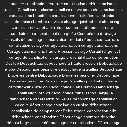
bouchée
canalisation enterrée
canalisation gelée
canalisation
jacuzzi
Canalisation piscine
canalisation wc bouchée
canalisations
canalisations bouchées
canalisations obstruées
canalisations
salle de bains
chambre de visite
changer joint robinet
chemisage
canalisation
clapet anti-retour
comment déboucher les wc
conduite d'eau
conduite d'eau gelée
Conduite de drainage
conseils débouchage
conservation produit déboucheur
corrosion
canalisation
curage
curage canalisation
curage canalisations
Curage canalisations Haute Pression
Curage Curatif (Urgence)
curage de canalisations
curage préventif
date de péremption
DesTop
Débouchage
débouchage à haute pression
Débouchage
à Spa
Débouchage baignoire
débouchage bruxelles
Débouchage
Bruxelles centre
Debouchage Bruxelles pas cher
Débouchage
Bruxelles pas cher
Débouchage Bruxelles prix
Débouchage
camping-car Waterloo
Débouchage Canalisation
Débouchage
Canalisation 24h/24
débouchage canalisation Belgique
debouchage canalisation bruxelles
débouchage canalisation
calcaire
débouchage canalisation cuisine
débouchage
canalisation de camping-car
Débouchage canalisation prix
débouchage canalisations
Débouchage chambre de visite
débouchage cuisine
débouchage de canalisations
Débouchage