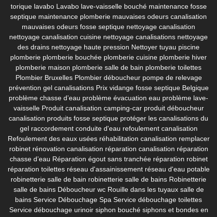
torique lavabo
Lavabo
lave-vaisselle bouché
maintenance fosse
septique
maintenance plomberie
mauvaises odeurs canalisation
mauvaises odeurs fosse septique
nettoyage canalisation
nettoyage canalisation cuisine
nettoyage canalisations
nettoyage
des drains
nettoyage haute pression
Nettoyer tuyau piscine
plomberie
plomberie bouchée
plomberie cuisine
plomberie hiver
plomberie maison
plomberie salle de bain
plomberie toilettes
Plombier Bruxelles
Plombier déboucheur
pompe de relevage
prévention gel canalisations
Prix vidange fosse septique Belgique
problème chasse d’eau
problème évacuation eau
problème lave-
vaisselle
Produit canalisation camping-car
produit déboucheur
canalisation
produits fosse septique
protéger les canalisations du
gel
raccordement conduite d'eau
refoulement canalisation
Refoulement des eaux usées
réhabilitation canalisation
remplacer
robinet
rénovation canalisation
réparation canalisation
réparation
chasse d’eau
Réparation égout sans tranchée
réparation robinet
réparation toilettes
réseau d'assainissement
réseau d'eau potable
robinetterie salle de bain
robinetterie salle de bains
Robinetterie
salle de bains Déboucheur wc
Rouille dans les tuyaux
salle de
bains
Service Débouchage Spa
Service débouchage toilettes
Service débouchage urinoir
siphon bouché
siphons et bondes en