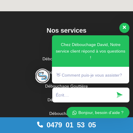
Nos services
Chez Débouchage David, Notre
service client répond à vos questions
!
Débouchage Canalisation
Débouchage Sterput
👋 Comment puis-je vous assister?
Débouchage Gouttière
Débouchage égouts
Bonjour, besoin d’aide ?
Débouchage évier
0479 01 53 05
Débouchage Lavabo