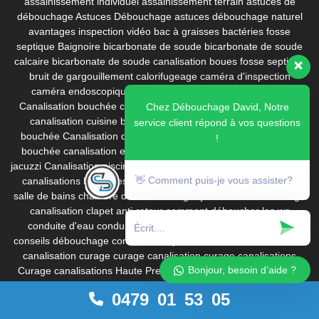
assainissement individuel
assainissement terrain
astuces de
débouchage
Astuces Débouchage
astuces débouchage naturel
avantages inspection vidéo
bac à graisses
bactéries fosse
septique
Baignoire
bicarbonate de soude
bicarbonate de soude
calcaire
bicarbonate de soude canalisation
boues fosse septique
bruit de gargouillement
calorifugeage
caméra d'inspection
caméra endoscopique canalisation
Canalisation bouchée
Canalisation bouchée cuisine
Canalisation bouchée de piscine
Chez Débouchage David, Notre
canalisation cuisine bouchée
canalisation de camping-car
service client répond à vos questions
bouchée
Canalisation de piscine bouchée
canalisation de spa
!
bouchée
canalisation enterrée
canalisation gelée
canalisation
jacuzzi
Canalisation piscine
canalisation wc bouchée
canalisations
👋 Comment puis-je vous assister?
canalisations bouchées
canalisations obstruées
canalisations
salle de bains
chambre de visite
changer joint robinet
chemisage
canalisation
clapet anti-retour
comment déboucher les wc
conduite d'eau
conduite d'eau gelée
Conduite de drainage
conseils débouchage
conservation produit déboucheur
corrosion
canalisation
curage
curage canalisation
curage canalisations
Bonjour, besoin d’aide ?
Curage canalisations Haute Pression
Curage Curatif (Urgence)
curage de canalisations
curage préventif
date de péremption
0479 01 53 05
DesTop
Débouchage
débouchage à haute pression
Débouchage
à Spa
Débouchage baignoire
débouchage bruxelles
Débouchage