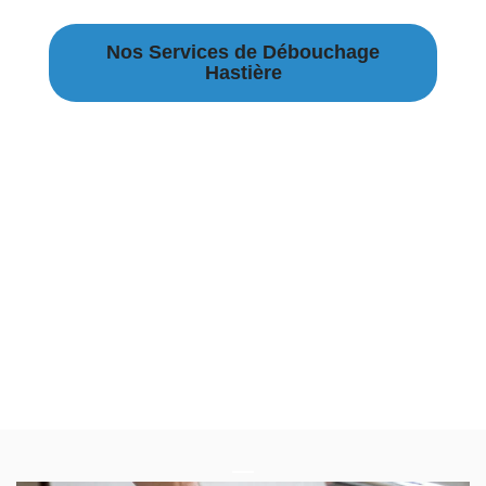
Nos Services de Débouchage
Hastière
Débouchage Canalisation à Hastière
Débouchage égouts à Hastière
Débouchage évier à Hastière
Débouchage WC à Hastière
Débouchage Lavabo à Hastière
Vidange Fosse Septique à Hastière