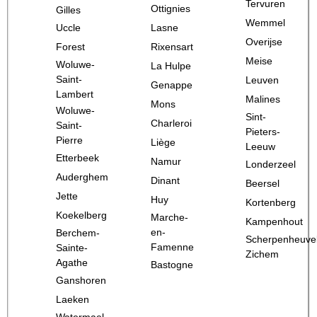
Tervuren
Ottignies
Gilles
Wemmel
Uccle
Lasne
Overijse
Forest
Rixensart
Meise
Woluwe-
La Hulpe
Saint-
Leuven
Genappe
Lambert
Malines
Mons
Woluwe-
Sint-
Charleroi
Saint-
Pieters-
Pierre
Liège
Leeuw
Etterbeek
Namur
Londerzeel
Auderghem
Dinant
Beersel
Jette
Huy
Kortenberg
Koekelberg
Marche-
Kampenhout
en-
Berchem-
Scherpenheuve
Famenne
Sainte-
Zichem
Agathe
Bastogne
Ganshoren
Laeken
Watermael-