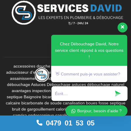
Chez Débouchage David, Notre
service client répond à vos questions
!
accessoires douche
Activateur biologique fosse septique
adoucisseur d’eau
assainissement
assainissement canalisations
👋 Comment puis-je vous assister?
assainissement individuel
assainissement terrain
astuces de
débouchage
Astuces Débouchage
astuces débouchage naturel
avantages inspection vidéo
bac à graisses
bactéries fosse
septique
Baignoire
bicarbonate de soude
bicarbonate de soude
calcaire
bicarbonate de soude canalisation
boues fosse septique
bruit de gargouillement
calorifugeage
caméra d'inspection
Bonjour, besoin d’aide ?
caméra endoscopique canalisation
Canalisation bouchée
0479 01 53 05
Canalisation bouchée cuisine
Canalisation bouchée de piscine
canalisation cuisine bouchée
canalisation de camping-car