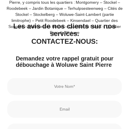
Pierre, y compris tous les quartiers : Montgomery – Stockel –
Roodebeek – Jardin Botanique – Terhulpsesteenweg – Cités de
Stockel – Stockelberg – Woluwe-Saint-Lambert (partie
limitrophe) – Petit Roodebeek – Kinsendael – Quartier des
Les avis de nos clients sur nos
Sources – Quartier des Hêtres – Quartier de l’Alma – Quartier
services.
Parc de Woluwe
CONTACTEZ-NOUS:
Demandez votre rappel gratuit pour
débouchage à Woluwe Saint Pierre