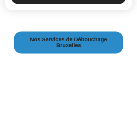
Nos Services de Débouchage
Bruxelles
Débouchage Canalisation à Bruxelles
Débouchage égouts à Bruxelles
Débouchage évier à Bruxelles
Débouchage WC à Bruxelles
Débouchage Lavabo à Bruxelles
Vidange Fosse Septique à Bruxelles