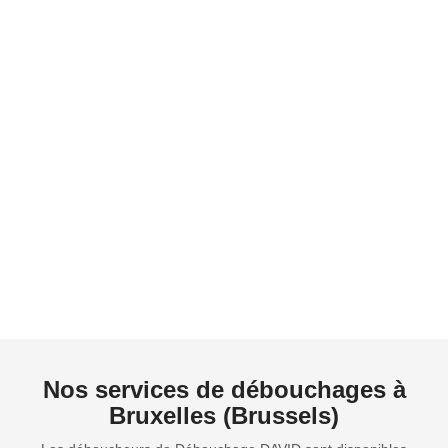
Débouchage Lavabo Bruxelles
Inspection canalisations avec caméra Bruxelles
Débouchage baignoire Bruxelles
Débouchage Chambre visite Bruxelles
Curage Canalisations Bruxelles
Nos services de débouchages à
Bruxelles (Brussels)