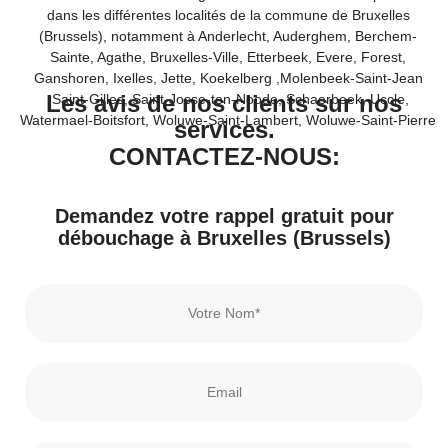
dans les différentes localités de la commune de Bruxelles
(Brussels), notamment à Anderlecht, Auderghem, Berchem-
Sainte, Agathe, Bruxelles-Ville, Etterbeek, Evere, Forest,
Ganshoren, Ixelles, Jette, Koekelberg ,Molenbeek-Saint-Jean
Les avis de nos clients sur nos
,Saint-Gilles, Saint-Josse-ten-Noode, Schaerbeek, Uccle,
Watermael-Boitsfort, Woluwe-Saint-Lambert, Woluwe-Saint-Pierre
services.
CONTACTEZ-NOUS:
Demandez votre rappel gratuit pour
débouchage à Bruxelles (Brussels)