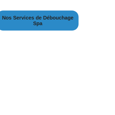
Nos Services de Débouchage
Spa
Débouchage Canalisation à Spa
Débouchage égouts à Spa
Débouchage évier à Spa
Débouchage WC à Spa
Débouchage Lavabo à Spa
Vidange Fosse Septique à Spa