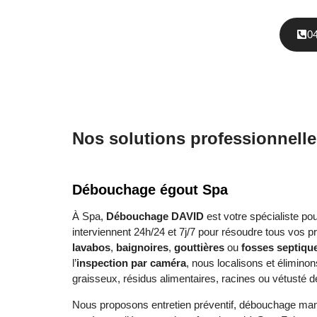
0
Nos solutions professionnell
Débouchage égout Spa
À Spa,
Débouchage DAVID
est votre spécialiste po
interviennent 24h/24 et 7j/7 pour résoudre tous vos p
lavabos
,
baignoires
,
gouttières
ou
fosses septiqu
l’
inspection par caméra
, nous localisons et élimin
graisseux, résidus alimentaires, racines ou vétusté d
Nous proposons entretien préventif, débouchage manu