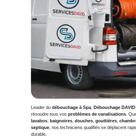
Leader du
débouchage à Spa
,
Débouchage DAVID
résoudre tous vos
problèmes de canalisations
. Qu
lavabos
,
baignoires
,
douches
,
gouttières
,
chambre
septique
, nos techniciens qualifiés se déplacent rapid
durable.