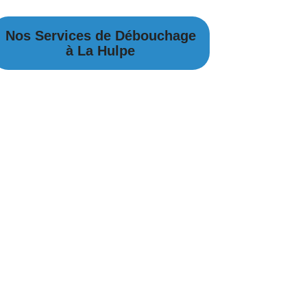
Nos Services de Débouchage
à La Hulpe
Débouchage Canalisation La Hulpe
Débouchage égouts La Hulpe
Débouchage évier La Hulpe
Débouchage WC La Hulpe
Débouchage Lavabo La Hulpe
Vidange Fosse Septique La Hulpe