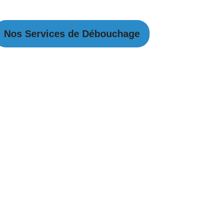
Nos Services de Débouchage
Débouchage Canalisation
Débouchage égouts
Débouchage évier
Débouchage WC
Débouchage Lavabo
Vidange Fosse Septique