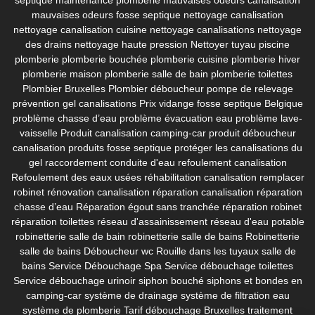
mauvaises odeurs fosse septique
nettoyage canalisation
nettoyage canalisation cuisine
nettoyage canalisations
nettoyage
des drains
nettoyage haute pression
Nettoyer tuyau piscine
plomberie
plomberie bouchée
plomberie cuisine
plomberie hiver
plomberie maison
plomberie salle de bain
plomberie toilettes
Plombier Bruxelles
Plombier déboucheur
pompe de relevage
prévention gel canalisations
Prix vidange fosse septique Belgique
problème chasse d’eau
problème évacuation eau
problème lave-
vaisselle
Produit canalisation camping-car
produit déboucheur
canalisation
produits fosse septique
protéger les canalisations du
gel
raccordement conduite d'eau
refoulement canalisation
Refoulement des eaux usées
réhabilitation canalisation
remplacer
robinet
rénovation canalisation
réparation canalisation
réparation
chasse d’eau
Réparation égout sans tranchée
réparation robinet
réparation toilettes
réseau d'assainissement
réseau d'eau potable
robinetterie salle de bain
robinetterie salle de bains
Robinetterie
salle de bains Déboucheur wc
Rouille dans les tuyaux
salle de
bains
Service Débouchage Spa
Service débouchage toilettes
Service débouchage urinoir
siphon bouché
siphons et bondes en
camping-car
système de drainage
système de filtration eau
système de plomberie
Tarif débouchage Bruxelles
traitement