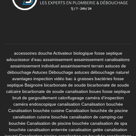
accessoires douche
Activateur biologique fosse septique
adoucisseur d’eau
assainissement
assainissement canalisations
assainissement individuel
assainissement terrain
astuces de
débouchage
Astuces Débouchage
astuces débouchage naturel
avantages inspection vidéo
bac à graisses
bactéries fosse
septique
Baignoire
bicarbonate de soude
bicarbonate de soude
calcaire
bicarbonate de soude canalisation
boues fosse septique
bruit de gargouillement
calorifugeage
caméra d'inspection
caméra endoscopique canalisation
Canalisation bouchée
Canalisation bouchée cuisine
Canalisation bouchée de piscine
canalisation cuisine bouchée
canalisation de camping-car
bouchée
Canalisation de piscine bouchée
canalisation de spa
bouchée
canalisation enterrée
canalisation gelée
canalisation
jacuzzi
Canalisation piscine
canalisation wc bouchée
canalisations