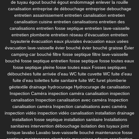
de tuyau
égout bouché
égout endommagé
enlever la rouille
canalisation
entreprise de débouchage
entreprise debouchage
entretien assainissement
entretien canalisation
entretien
canalisation cuisine
entretien canalisations
entretien des
canalisations
entretien fosse septique
entretien lave-vaisselle
entretien plomberie
entretien réseau d'évacuation
entretien
tuyauterie
évacuation eaux pluviales
évacuation eaux usées
évacuation lave-vaisselle
évier bouché
évier bouché graisse
Évier
camping-car bouché
filtre fosse septique
filtre lave-vaisselle
bouché
fosse septique entretien
fosse septique fosse toutes eaux
fosse septique pleine
fosse toutes eaux
Fosses septiques
débouchées
fuite arrivée d’eau WC
fuite cuvette WC
fuite d’eau
fuite d’eau toilettes
fuite sanitaire
fuite WC
furet plomberie
géotextile drainage
hydrocurage
Hydrocurage de canalisation
Inspection Caméra
inspection caméra canalisation
inspection
canalisation
Inspection canalisation avec caméra
Inspection
canalisation caméra
Inspection canalisations avec caméra
inspection vidéo
inspection vidéo canalisation
installation drainage
installation fosse septique
installation sanitaire
Installations
sanitaires
intervention débouchage
isolation des tuyaux
joint
torique lavabo
Lavabo
lave-vaisselle bouché
maintenance fosse
septique
maintenance plomberie
mauvaises odeurs canalisation