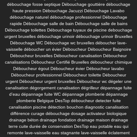
débouchage fosse septique
Débouchage gouttière
débouchage
haute pression
Débouchage Jacuzzi
Débouchage Lavabo
débouchage naturel
débouchage professionnel
Débouchage
rapide
Débouchage salle de bain
Débouchage salle de bains
Débouchage toilettes
Débouchage tuyaux de piscine
debouchage
urgent bruxelles
débouchage urinoir
débouchage urinoir Bruxelles
Débouchage WC
Débouchage wc bruxelles
déboucher lave-
vaisselle
déboucher un évier
Déboucheur
Déboucheur Baignoire
Déboucheur bruxelles
Déboucheur canalisation
Déboucheur
canalisations
Déboucheur Certifié Bruxelles
déboucheur chimique
Déboucheur égout
Déboucheur évier
Déboucheur lavabo
Déboucheur professionnel
Déboucheur toilette
Déboucheur
urgent
Déboucheur urgent bruxelles
Déboucheur wc
dégeler une
canalisation
dégorgement canalisation
dégrilleur
dépannage fuite
d’eau
dépannage fuite WC
dépannage plomberie
dépannage
plomberie Belgique
DesTop déboucheur
detecter fuite
canalisation piscine
détection bouchon
diagnostic canalisation
différence curage débouchage
dosage activateur biologique
drainage béton
drainage fondation
drainage maison
drainage
terre cuite
durée de conservation DesTop
eau potable
eau qui
remonte lave-vaisselle
eau stagnante lave-vaisselle
éclatement