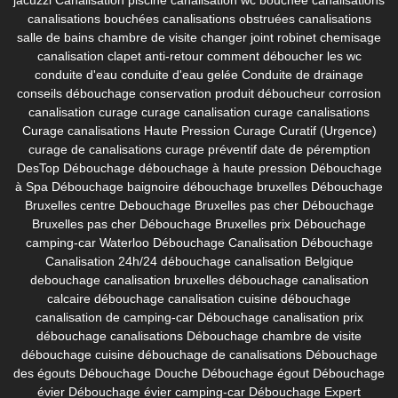
canalisations bouchées
canalisations obstruées
canalisations
salle de bains
chambre de visite
changer joint robinet
chemisage
canalisation
clapet anti-retour
comment déboucher les wc
conduite d'eau
conduite d'eau gelée
Conduite de drainage
conseils débouchage
conservation produit déboucheur
corrosion
canalisation
curage
curage canalisation
curage canalisations
Curage canalisations Haute Pression
Curage Curatif (Urgence)
curage de canalisations
curage préventif
date de péremption
DesTop
Débouchage
débouchage à haute pression
Débouchage
à Spa
Débouchage baignoire
débouchage bruxelles
Débouchage
Bruxelles centre
Debouchage Bruxelles pas cher
Débouchage
Bruxelles pas cher
Débouchage Bruxelles prix
Débouchage
camping-car Waterloo
Débouchage Canalisation
Débouchage
Canalisation 24h/24
débouchage canalisation Belgique
debouchage canalisation bruxelles
débouchage canalisation
calcaire
débouchage canalisation cuisine
débouchage
canalisation de camping-car
Débouchage canalisation prix
débouchage canalisations
Débouchage chambre de visite
débouchage cuisine
débouchage de canalisations
Débouchage
des égouts
Débouchage Douche
Débouchage égout
Débouchage
évier
Débouchage évier camping-car
Débouchage Expert