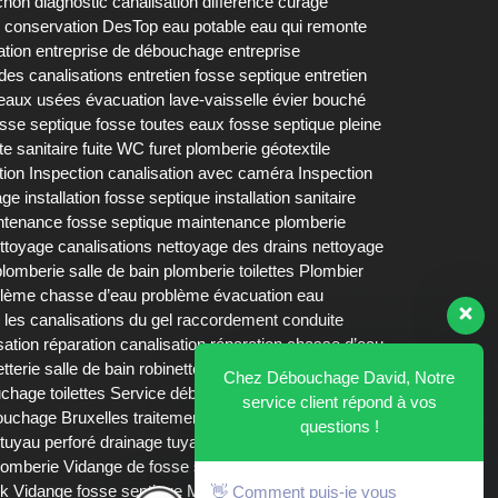
chon
diagnostic canalisation
différence curage
 conservation DesTop
eau potable
eau qui remonte
ation
entreprise de débouchage
entreprise
 des canalisations
entretien fosse septique
entretien
 eaux usées
évacuation lave-vaisselle
évier bouché
osse septique fosse toutes eaux
fosse septique pleine
ite sanitaire
fuite WC
furet plomberie
géotextile
tion
Inspection canalisation avec caméra
Inspection
age
installation fosse septique
installation sanitaire
ntenance fosse septique
maintenance plomberie
ttoyage canalisations
nettoyage des drains
nettoyage
plomberie salle de bain
plomberie toilettes
Plombier
lème chasse d’eau
problème évacuation eau
 les canalisations du gel
raccordement conduite
sation
réparation canalisation
réparation chasse d’eau
etterie salle de bain
robinetterie salle de bains
Chez Débouchage David, Notre
chage toilettes
Service débouchage urinoir
siphon
service client répond à vos
bouchage Bruxelles
traitement biologique fosse
questions !
tuyau perforé drainage
tuyaux bouchés
tuyaux
lomberie
Vidange de fosse septique
Vidange fosse
ek
Vidange fosse septique Mons
Vidange fosse
👋 Comment puis-je vous