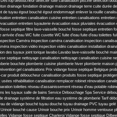
DesTop déboucheur
detecter fuite canalisation piscine
détection bou
éton
drainage fondation
drainage maison
drainage terre cuite
durée de
t de tuyau
égout bouché
égout endommagé
enlever la rouille canalis
isation
entretien canalisation cuisine
entretien canalisations
entretien
'évacuation
entretien tuyauterie
évacuation eaux pluviales
évacuation
e fosse septique
filtre lave-vaisselle bouché
fosse septique entretien
f
te arrivée d’eau WC
fuite cuvette WC
fuite d’eau
fuite d’eau toilettes
fu
nspection Caméra
inspection caméra canalisation
inspection canalisa
caméra
inspection vidéo
inspection vidéo canalisation
installation drain
tion des tuyaux
joint torique lavabo
Lavabo
lave-vaisselle bouché
mai
sse septique
nettoyage canalisation
nettoyage canalisation cuisine
ne
mberie bouchée
plomberie cuisine
plomberie hiver
plomberie maison
révention gel canalisations
Prix vidange fosse septique Belgique
prob
-car
produit déboucheur canalisation
produits fosse septique
protéger
x usées
réhabilitation canalisation
remplacer robinet
rénovation canali
paration toilettes
réseau d'assainissement
réseau d'eau potable
robin
ans les tuyaux
salle de bains
Service Débouchage Spa
Service débou
e drainage
système de filtration eau
système de plomberie
Tarif dé
yau de vidange bouché
tuyau douche
tuyau drainage PVC
tuyau gelé
Urinoir bouché cause
Urinoir bouche prix
Urinoir homme
ventouse p
elles
Vidange fosse septique Charleroi
Vidange fosse septique Dilbe