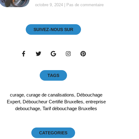
octobre 9, 2024
Pas de commentaire
SUIVEZ-NOUS SUR
TAGS
curage
,
curage de canalisations
,
Débouchage
Expert
,
Déboucheur Certifié Bruxelles
,
entreprise
debouchage
,
Tarif débouchage Bruxelles
CATEGORIES