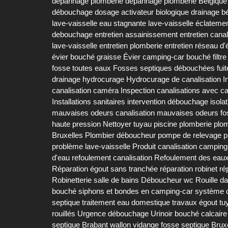
dépannage plomberie
dépannage plomberie Belgique
débouchage
dosage activateur biologique
drainage b
lave-vaisselle
eau stagnante lave-vaisselle
éclatemen
debouchage
entretien assainissement
entretien canal
lave-vaisselle
entretien plomberie
entretien réseau d
évier bouché graisse
Évier camping-car bouché
filtr
fosse toutes eaux
Fosses septiques débouchées
fui
drainage
hydrocurage
Hydrocurage de canalisation
I
canalisation caméra
Inspection canalisations avec 
Installations sanitaires
intervention débouchage
isola
mauvaises odeurs canalisation
mauvaises odeurs fo
haute pression
Nettoyer tuyau piscine
plomberie
plo
Bruxelles
Plombier déboucheur
pompe de relevage
p
problème lave-vaisselle
Produit canalisation camping
d'eau
refoulement canalisation
Refoulement des eau
Réparation égout sans tranchée
réparation robinet
ré
Robinetterie salle de bains Déboucheur wc
Rouille d
bouché
siphons et bondes en camping-car
système d
septique
traitement eau domestique
travaux égout
tu
rouillés
Urgence débouchage
Urinoir bouché calcaire
septique Brabant wallon
vidange fosse septique Brux