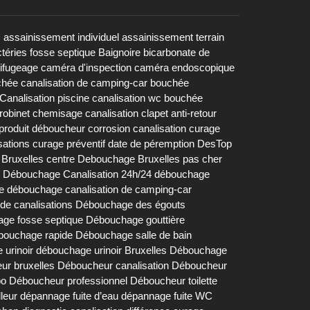
s
assainissement individuel
assainissement terrain
téries fosse septique
Baignoire
bicarbonate de
rifugeage
caméra d'inspection
caméra endoscopique
chée
canalisation de camping-car bouchée
Canalisation piscine
canalisation wc bouchée
robinet
chemisage canalisation
clapet anti-retour
produit déboucheur
corrosion canalisation
curage
sations
curage préventif
date de péremption DesTop
Bruxelles centre
Debouchage Bruxelles pas cher
Débouchage Canalisation 24h/24
débouchage
e
débouchage canalisation de camping-car
e canalisations
Débouchage des égouts
ge fosse septique
Débouchage gouttière
bouchage rapide
Débouchage salle de bain
urinoir
débouchage urinoir Bruxelles
Débouchage
ur bruxelles
Déboucheur canalisation
Déboucheur
bo
Déboucheur professionnel
Déboucheur toilette
lleur
dépannage fuite d’eau
dépannage fuite WC