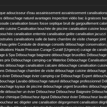
ique
adoucisseur d’eau
assainissement
assainissement canalisation
es débouchage naturel
avantages inspection vidéo
bac à graisses
bac
soude canalisation
boues fosse septique
bruit de gargouillement
calo
hée cuisine
Canalisation bouchée de piscine
canalisation cuisine bou
 bouchée
canalisation enterrée
canalisation gelée
canalisation jacuzzi
obstruées
canalisations salle de bains
chambre de visite
changer joint 
d'eau gelée
Conduite de drainage
conseils débouchage
conservation 
lisations Haute Pression
Curage Curatif (Urgence)
curage de canali
ge à Spa
Débouchage baignoire
débouchage bruxelles
Débouchage 
es prix
Débouchage camping-car Waterloo
Débouchage Canalisation
les
débouchage canalisation calcaire
débouchage canalisation cuisin
ons
Débouchage chambre de visite
débouchage cuisine
débouchage d
 évier
Débouchage évier camping-car
Débouchage Expert
déboucha
bouchage Lavabo
débouchage naturel
débouchage professionnel
Dé
ouchage tuyaux de piscine
debouchage urgent bruxelles
débouchage 
lle
déboucher un évier
Déboucheur
Déboucheur Baignoire
Débouche
eur chimique
Déboucheur égout
Déboucheur évier
Déboucheur lava
oucheur wc
dégeler une canalisation
dégorgement canalisation
dégri