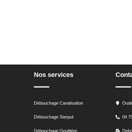
Nos services
Cont
Débouchage Canalisation
Oude
Débouchage Sterput
04 7
Débouchage Gouttière
Debo