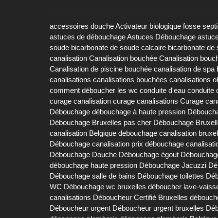
accessoires douche
Activateur biologique fosse sept
astuces de débouchage
Astuces Débouchage
astuc
soude
bicarbonate de soude calcaire
bicarbonate de 
canalisation
Canalisation bouchée
Canalisation bouc
Canalisation de piscine bouchée
canalisation de spa
canalisations
canalisations bouchées
canalisations 
comment déboucher les wc
conduite d'eau
conduite 
curage canalisation
curage canalisations
Curage cana
Débouchage
débouchage à haute pression
Déboucha
Débouchage Bruxelles pas cher
Débouchage Bruxell
canalisation Belgique
debouchage canalisation bruxel
Débouchage canalisation prix
débouchage canalisati
Débouchage Douche
Débouchage égout
Débouchage
débouchage haute pression
Débouchage Jacuzzi
Dé
Débouchage salle de bains
Débouchage toilettes
Déb
WC
Débouchage wc bruxelles
déboucher lave-vaisse
canalisations
Déboucheur Certifié Bruxelles
débouch
Déboucheur urgent
Déboucheur urgent bruxelles
Déb