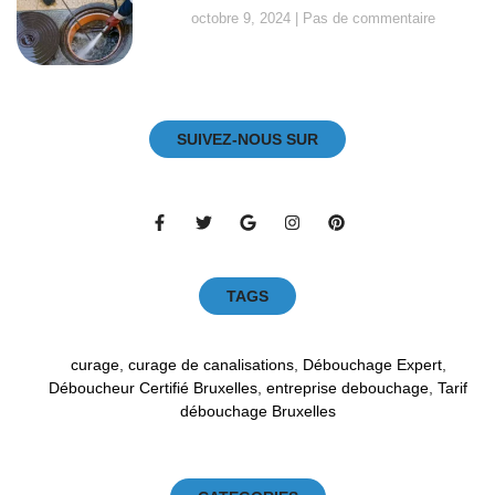
octobre 9, 2024
Pas de commentaire
SUIVEZ-NOUS SUR
TAGS
curage
,
curage de canalisations
,
Débouchage Expert
,
Déboucheur Certifié Bruxelles
,
entreprise debouchage
,
Tarif
débouchage Bruxelles