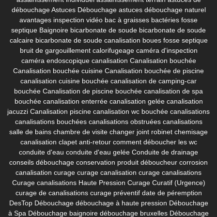
débouchage
Astuces Débouchage
astuces débouchage naturel
avantages inspection vidéo
bac à graisses
bactéries fosse
septique
Baignoire
bicarbonate de soude
bicarbonate de soude
calcaire
bicarbonate de soude canalisation
boues fosse septique
bruit de gargouillement
calorifugeage
caméra d'inspection
caméra endoscopique canalisation
Canalisation bouchée
Canalisation bouchée cuisine
Canalisation bouchée de piscine
canalisation cuisine bouchée
canalisation de camping-car
bouchée
Canalisation de piscine bouchée
canalisation de spa
bouchée
canalisation enterrée
canalisation gelée
canalisation
jacuzzi
Canalisation piscine
canalisation wc bouchée
canalisations
canalisations bouchées
canalisations obstruées
canalisations
salle de bains
chambre de visite
changer joint robinet
chemisage
canalisation
clapet anti-retour
comment déboucher les wc
conduite d'eau
conduite d'eau gelée
Conduite de drainage
conseils débouchage
conservation produit déboucheur
corrosion
canalisation
curage
curage canalisation
curage canalisations
Curage canalisations Haute Pression
Curage Curatif (Urgence)
curage de canalisations
curage préventif
date de péremption
DesTop
Débouchage
débouchage à haute pression
Débouchage
à Spa
Débouchage baignoire
débouchage bruxelles
Débouchage