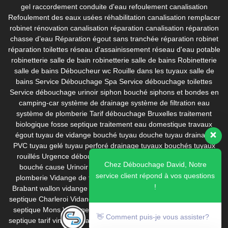
gel
raccordement conduite d'eau
refoulement canalisation
Refoulement des eaux usées
réhabilitation canalisation
remplacer
robinet
rénovation canalisation
réparation canalisation
réparation
chasse d’eau
Réparation égout sans tranchée
réparation robinet
réparation toilettes
réseau d'assainissement
réseau d'eau potable
robinetterie salle de bain
robinetterie salle de bains
Robinetterie
salle de bains Déboucheur wc
Rouille dans les tuyaux
salle de
bains
Service Débouchage Spa
Service débouchage toilettes
Service débouchage urinoir
siphon bouché
siphons et bondes en
camping-car
système de drainage
système de filtration eau
système de plomberie
Tarif débouchage Bruxelles
traitement
biologique fosse septique
traitement eau domestique
travaux
égout
tuyau de vidange bouché
tuyau douche
tuyau drainage
PVC
tuyau gelé
tuyau perforé drainage
tuyaux bouchés
tuyaux
rouillés
Urgence débouchage
Urinoir bouché calcaire
Urinoir
Chez Débouchage David, Notre
bouché cause
Urinoir bouche prix
Urinoir homme
ventouse
service client répond à vos questions
plomberie
Vidange de fosse septique
Vidange fosse septique
!
Brabant wallon
vidange fosse septique Bruxelles
Vidange fosse
septique Charleroi
Vidange fosse septique Dilbeek
Vidange fosse
septique Mons
Vidange fosse septique pas cher
vidange fosse
👋 Comment puis-je vous assister?
septique tarif
vinaigre blanc
WC bouché évie
wc bouché que faire