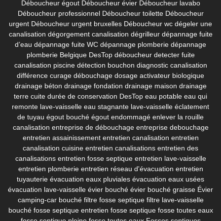
Déboucheur égout
Déboucheur évier
Déboucheur lavabo
Déboucheur professionnel
Déboucheur toilette
Déboucheur
urgent
Déboucheur urgent bruxelles
Déboucheur wc
dégeler une
canalisation
dégorgement canalisation
dégrilleur
dépannage fuite
d’eau
dépannage fuite WC
dépannage plomberie
dépannage
plomberie Belgique
DesTop déboucheur
detecter fuite
canalisation piscine
détection bouchon
diagnostic canalisation
différence curage débouchage
dosage activateur biologique
drainage béton
drainage fondation
drainage maison
drainage
terre cuite
durée de conservation DesTop
eau potable
eau qui
remonte lave-vaisselle
eau stagnante lave-vaisselle
éclatement
de tuyau
égout bouché
égout endommagé
enlever la rouille
canalisation
entreprise de débouchage
entreprise debouchage
entretien assainissement
entretien canalisation
entretien
canalisation cuisine
entretien canalisations
entretien des
canalisations
entretien fosse septique
entretien lave-vaisselle
entretien plomberie
entretien réseau d'évacuation
entretien
tuyauterie
évacuation eaux pluviales
évacuation eaux usées
évacuation lave-vaisselle
évier bouché
évier bouché graisse
Évier
camping-car bouché
filtre fosse septique
filtre lave-vaisselle
bouché
fosse septique entretien
fosse septique fosse toutes eaux
fosse septique pleine
fosse toutes eaux
Fosses septiques