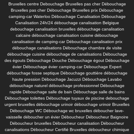
Bruxelles centre
Debouchage Bruxelles pas cher
Débouchage
Bruxelles pas cher
Débouchage Bruxelles prix
Débouchage
camping-car Waterloo
Débouchage Canalisation
Débouchage
Canalisation 24h/24
débouchage canalisation Belgique
debouchage canalisation bruxelles
débouchage canalisation
calcaire
débouchage canalisation cuisine
débouchage
canalisation de camping-car
Débouchage canalisation prix
débouchage canalisations
Débouchage chambre de visite
débouchage cuisine
débouchage de canalisations
Débouchage
des égouts
Débouchage Douche
Débouchage égout
Débouchage
évier
Débouchage évier camping-car
Débouchage Expert
débouchage fosse septique
Débouchage gouttière
débouchage
haute pression
Débouchage Jacuzzi
Débouchage Lavabo
débouchage naturel
débouchage professionnel
Débouchage
rapide
Débouchage salle de bain
Débouchage salle de bains
Débouchage toilettes
Débouchage tuyaux de piscine
debouchage
urgent bruxelles
débouchage urinoir
débouchage urinoir Bruxelles
Débouchage WC
Débouchage wc bruxelles
déboucher lave-
vaisselle
déboucher un évier
Déboucheur
Déboucheur Baignoire
Déboucheur bruxelles
Déboucheur canalisation
Déboucheur
canalisations
Déboucheur Certifié Bruxelles
déboucheur chimique