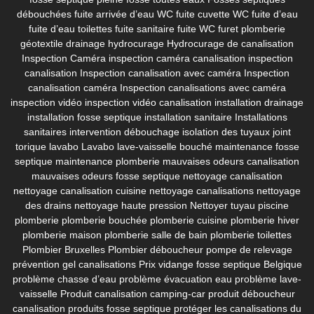
débouchées
fuite arrivée d’eau WC
fuite cuvette WC
fuite d’eau
fuite d’eau toilettes
fuite sanitaire
fuite WC
furet plomberie
géotextile drainage
hydrocurage
Hydrocurage de canalisation
Inspection Caméra
inspection caméra canalisation
inspection
canalisation
Inspection canalisation avec caméra
Inspection
canalisation caméra
Inspection canalisations avec caméra
inspection vidéo
inspection vidéo canalisation
installation drainage
installation fosse septique
installation sanitaire
Installations
sanitaires
intervention débouchage
isolation des tuyaux
joint
torique lavabo
Lavabo
lave-vaisselle bouché
maintenance fosse
septique
maintenance plomberie
mauvaises odeurs canalisation
mauvaises odeurs fosse septique
nettoyage canalisation
nettoyage canalisation cuisine
nettoyage canalisations
nettoyage
des drains
nettoyage haute pression
Nettoyer tuyau piscine
plomberie
plomberie bouchée
plomberie cuisine
plomberie hiver
plomberie maison
plomberie salle de bain
plomberie toilettes
Plombier Bruxelles
Plombier déboucheur
pompe de relevage
prévention gel canalisations
Prix vidange fosse septique Belgique
problème chasse d’eau
problème évacuation eau
problème lave-
vaisselle
Produit canalisation camping-car
produit déboucheur
canalisation
produits fosse septique
protéger les canalisations du