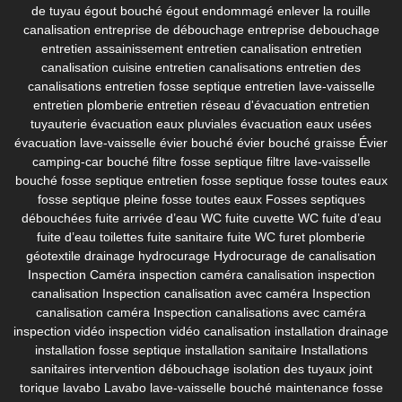
de tuyau
égout bouché
égout endommagé
enlever la rouille
canalisation
entreprise de débouchage
entreprise debouchage
entretien assainissement
entretien canalisation
entretien
canalisation cuisine
entretien canalisations
entretien des
canalisations
entretien fosse septique
entretien lave-vaisselle
entretien plomberie
entretien réseau d'évacuation
entretien
tuyauterie
évacuation eaux pluviales
évacuation eaux usées
évacuation lave-vaisselle
évier bouché
évier bouché graisse
Évier
camping-car bouché
filtre fosse septique
filtre lave-vaisselle
bouché
fosse septique entretien
fosse septique fosse toutes eaux
fosse septique pleine
fosse toutes eaux
Fosses septiques
débouchées
fuite arrivée d’eau WC
fuite cuvette WC
fuite d’eau
fuite d’eau toilettes
fuite sanitaire
fuite WC
furet plomberie
géotextile drainage
hydrocurage
Hydrocurage de canalisation
Inspection Caméra
inspection caméra canalisation
inspection
canalisation
Inspection canalisation avec caméra
Inspection
canalisation caméra
Inspection canalisations avec caméra
inspection vidéo
inspection vidéo canalisation
installation drainage
installation fosse septique
installation sanitaire
Installations
sanitaires
intervention débouchage
isolation des tuyaux
joint
torique lavabo
Lavabo
lave-vaisselle bouché
maintenance fosse