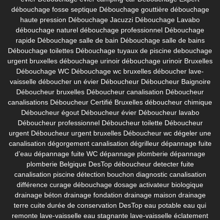
débouchage fosse septique
Débouchage gouttière
débouchage
haute pression
Débouchage Jacuzzi
Débouchage Lavabo
débouchage naturel
débouchage professionnel
Débouchage
rapide
Débouchage salle de bain
Débouchage salle de bains
Débouchage toilettes
Débouchage tuyaux de piscine
debouchage
urgent bruxelles
débouchage urinoir
débouchage urinoir Bruxelles
Débouchage WC
Débouchage wc bruxelles
déboucher lave-
vaisselle
déboucher un évier
Déboucheur
Déboucheur Baignoire
Déboucheur bruxelles
Déboucheur canalisation
Déboucheur
canalisations
Déboucheur Certifié Bruxelles
déboucheur chimique
Déboucheur égout
Déboucheur évier
Déboucheur lavabo
Déboucheur professionnel
Déboucheur toilette
Déboucheur
urgent
Déboucheur urgent bruxelles
Déboucheur wc
dégeler une
canalisation
dégorgement canalisation
dégrilleur
dépannage fuite
d’eau
dépannage fuite WC
dépannage plomberie
dépannage
plomberie Belgique
DesTop déboucheur
detecter fuite
canalisation piscine
détection bouchon
diagnostic canalisation
différence curage débouchage
dosage activateur biologique
drainage béton
drainage fondation
drainage maison
drainage
terre cuite
durée de conservation DesTop
eau potable
eau qui
remonte lave-vaisselle
eau stagnante lave-vaisselle
éclatement