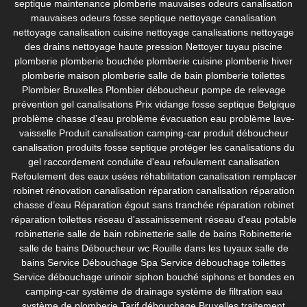
septique
maintenance plomberie
mauvaises odeurs canalisation
mauvaises odeurs fosse septique
nettoyage canalisation
nettoyage canalisation cuisine
nettoyage canalisations
nettoyage
des drains
nettoyage haute pression
Nettoyer tuyau piscine
plomberie
plomberie bouchée
plomberie cuisine
plomberie hiver
plomberie maison
plomberie salle de bain
plomberie toilettes
Plombier Bruxelles
Plombier déboucheur
pompe de relevage
prévention gel canalisations
Prix vidange fosse septique Belgique
problème chasse d’eau
problème évacuation eau
problème lave-
vaisselle
Produit canalisation camping-car
produit déboucheur
canalisation
produits fosse septique
protéger les canalisations du
gel
raccordement conduite d'eau
refoulement canalisation
Refoulement des eaux usées
réhabilitation canalisation
remplacer
robinet
rénovation canalisation
réparation canalisation
réparation
chasse d’eau
Réparation égout sans tranchée
réparation robinet
réparation toilettes
réseau d'assainissement
réseau d'eau potable
robinetterie salle de bain
robinetterie salle de bains
Robinetterie
salle de bains Déboucheur wc
Rouille dans les tuyaux
salle de
bains
Service Débouchage Spa
Service débouchage toilettes
Service débouchage urinoir
siphon bouché
siphons et bondes en
camping-car
système de drainage
système de filtration eau
système de plomberie
Tarif débouchage Bruxelles
traitement