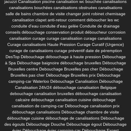
jacuzzi
Canalisation piscine
canalisation wc bouchée
canalisations
canalisations bouchées
canalisations obstruées
canalisations
salle de bains
chambre de visite
changer joint robinet
chemisage
canalisation
clapet anti-retour
comment déboucher les wc
conduite d'eau
conduite d'eau gelée
Conduite de drainage
conseils débouchage
conservation produit déboucheur
corrosion
canalisation
curage
curage canalisation
curage canalisations
Curage canalisations Haute Pression
Curage Curatif (Urgence)
curage de canalisations
curage préventif
date de péremption
DesTop
Débouchage
débouchage à haute pression
Débouchage
à Spa
Débouchage baignoire
débouchage bruxelles
Débouchage
Bruxelles centre
Debouchage Bruxelles pas cher
Débouchage
Bruxelles pas cher
Débouchage Bruxelles prix
Débouchage
camping-car Waterloo
Débouchage Canalisation
Débouchage
Canalisation 24h/24
débouchage canalisation Belgique
debouchage canalisation bruxelles
débouchage canalisation
calcaire
débouchage canalisation cuisine
débouchage
canalisation de camping-car
Débouchage canalisation prix
débouchage canalisations
Débouchage chambre de visite
débouchage cuisine
débouchage de canalisations
Débouchage
des égouts
Débouchage Douche
Débouchage égout
Débouchage
évier
Débouchage évier camping-car
Débouchage Expert