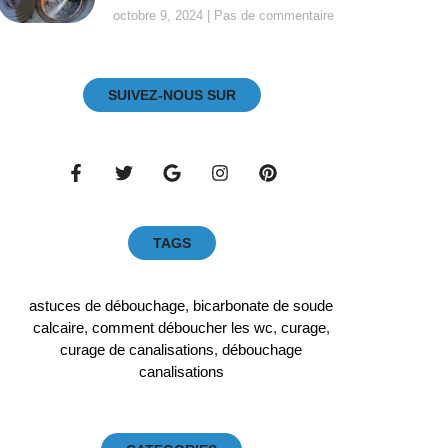
octobre 9, 2024
Pas de commentaire
SUIVEZ-NOUS SUR
TAGS
astuces de débouchage
,
bicarbonate de soude
calcaire
,
comment déboucher les wc
,
curage
,
curage de canalisations
,
débouchage
canalisations