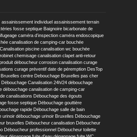
s
assainissement individuel
assainissement terrain
téries fosse septique
Baignoire
bicarbonate de
rifugeage
caméra d'inspection
caméra endoscopique
chée
canalisation de camping-car bouchée
Canalisation piscine
canalisation wc bouchée
robinet
chemisage canalisation
clapet anti-retour
produit déboucheur
corrosion canalisation
curage
sations
curage préventif
date de péremption DesTop
Bruxelles centre
Debouchage Bruxelles pas cher
Débouchage Canalisation 24h/24
débouchage
e
débouchage canalisation de camping-car
e canalisations
Débouchage des égouts
ge fosse septique
Débouchage gouttière
bouchage rapide
Débouchage salle de bain
urinoir
débouchage urinoir Bruxelles
Débouchage
ur bruxelles
Déboucheur canalisation
Déboucheur
bo
Déboucheur professionnel
Déboucheur toilette
lleur
dépannage fuite d’eau
dépannage fuite WC