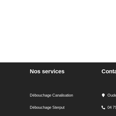
Nos services
Cont
Débouchage Canalisation
Oude
Débouchage Sterput
04 7