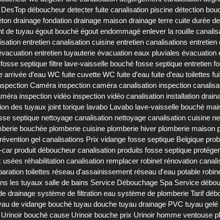
DesTop déboucheur
detecter fuite canalisation piscine
détection bou
éton
drainage fondation
drainage maison
drainage terre cuite
durée de
t de tuyau
égout bouché
égout endommagé
enlever la rouille canalis
isation
entretien canalisation cuisine
entretien canalisations
entretien
'évacuation
entretien tuyauterie
évacuation eaux pluviales
évacuation
e fosse septique
filtre lave-vaisselle bouché
fosse septique entretien
f
te arrivée d’eau WC
fuite cuvette WC
fuite d’eau
fuite d’eau toilettes
fu
nspection Caméra
inspection caméra canalisation
inspection canalisa
caméra
inspection vidéo
inspection vidéo canalisation
installation drain
tion des tuyaux
joint torique lavabo
Lavabo
lave-vaisselle bouché
mai
sse septique
nettoyage canalisation
nettoyage canalisation cuisine
ne
mberie bouchée
plomberie cuisine
plomberie hiver
plomberie maison
révention gel canalisations
Prix vidange fosse septique Belgique
prob
-car
produit déboucheur canalisation
produits fosse septique
protéger
x usées
réhabilitation canalisation
remplacer robinet
rénovation canali
paration toilettes
réseau d'assainissement
réseau d'eau potable
robin
ans les tuyaux
salle de bains
Service Débouchage Spa
Service débou
e drainage
système de filtration eau
système de plomberie
Tarif dé
yau de vidange bouché
tuyau douche
tuyau drainage PVC
tuyau gelé
Urinoir bouché cause
Urinoir bouche prix
Urinoir homme
ventouse p