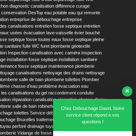
chon
diagnostic canalisation
différence curage
 conservation DesTop
eau potable
eau qui remonte
ation
entreprise de débouchage
entreprise
 des canalisations
entretien fosse septique
entretien
 eaux usées
évacuation lave-vaisselle
évier bouché
osse septique fosse toutes eaux
fosse septique pleine
ite sanitaire
fuite WC
furet plomberie
géotextile
tion
Inspection canalisation avec caméra
Inspection
age
installation fosse septique
installation sanitaire
ntenance fosse septique
maintenance plomberie
ttoyage canalisations
nettoyage des drains
nettoyage
plomberie salle de bain
plomberie toilettes
Plombier
lème chasse d’eau
problème évacuation eau
 les canalisations du gel
raccordement conduite
sation
réparation canalisation
réparation chasse d’eau
etterie salle de bain
robinetterie salle de bains
Chez Débouchage David, Notre
chage toilettes
Service débouchage urinoir
siphon
service client répond à vos
bouchage Bruxelles
traitement biologique fosse
questions !
tuyau perforé drainage
tuyaux bouchés
tuyaux
lomberie
Vidange de fosse septique
Vidange fosse