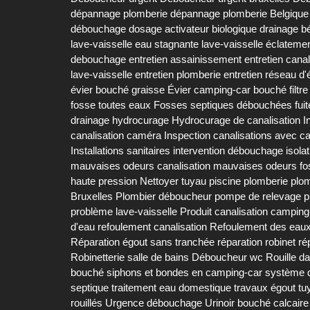
dépannage plomberie
dépannage plomberie Belgique
débouchage
dosage activateur biologique
drainage b
lave-vaisselle
eau stagnante lave-vaisselle
éclatemen
debouchage
entretien assainissement
entretien canal
lave-vaisselle
entretien plomberie
entretien réseau d
évier bouché graisse
Évier camping-car bouché
filtr
fosse toutes eaux
Fosses septiques débouchées
fui
drainage
hydrocurage
Hydrocurage de canalisation
I
canalisation caméra
Inspection canalisations avec 
Installations sanitaires
intervention débouchage
isola
mauvaises odeurs canalisation
mauvaises odeurs fo
haute pression
Nettoyer tuyau piscine
plomberie
plo
Bruxelles
Plombier déboucheur
pompe de relevage
p
problème lave-vaisselle
Produit canalisation camping
d'eau
refoulement canalisation
Refoulement des eau
Réparation égout sans tranchée
réparation robinet
ré
Robinetterie salle de bains Déboucheur wc
Rouille d
bouché
siphons et bondes en camping-car
système d
septique
traitement eau domestique
travaux égout
tu
rouillés
Urgence débouchage
Urinoir bouché calcaire