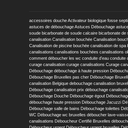
accessoires douche
Activateur biologique fosse sept
astuces de débouchage
Astuces Débouchage
astuc
soude
bicarbonate de soude calcaire
bicarbonate de 
canalisation
Canalisation bouchée
Canalisation bouc
Canalisation de piscine bouchée
canalisation de spa
canalisations
canalisations bouchées
canalisations 
comment déboucher les wc
conduite d'eau
conduite 
curage canalisation
curage canalisations
Curage cana
Débouchage
débouchage à haute pression
Déboucha
Débouchage Bruxelles pas cher
Débouchage Bruxell
canalisation Belgique
debouchage canalisation bruxel
Débouchage canalisation prix
débouchage canalisati
Débouchage Douche
Débouchage égout
Débouchage
débouchage haute pression
Débouchage Jacuzzi
Dé
Débouchage salle de bains
Débouchage toilettes
Déb
WC
Débouchage wc bruxelles
déboucher lave-vaisse
canalisations
Déboucheur Certifié Bruxelles
débouch
Déboucheur urgent
Déboucheur urgent bruxelles
Déb