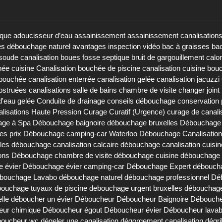
ique
adoucisseur d’eau
assainissement
assainissement canalisation
es débouchage naturel
avantages inspection vidéo
bac à graisses
bac
soude canalisation
boues fosse septique
bruit de gargouillement
calo
hée cuisine
Canalisation bouchée de piscine
canalisation cuisine bou
 bouchée
canalisation enterrée
canalisation gelée
canalisation jacuzzi
obstruées
canalisations salle de bains
chambre de visite
changer joint 
d'eau gelée
Conduite de drainage
conseils débouchage
conservation 
lisations Haute Pression
Curage Curatif (Urgence)
curage de canali
ge à Spa
Débouchage baignoire
débouchage bruxelles
Débouchage 
es prix
Débouchage camping-car Waterloo
Débouchage Canalisation
les
débouchage canalisation calcaire
débouchage canalisation cuisin
ons
Débouchage chambre de visite
débouchage cuisine
débouchage d
 évier
Débouchage évier camping-car
Débouchage Expert
déboucha
bouchage Lavabo
débouchage naturel
débouchage professionnel
Dé
ouchage tuyaux de piscine
debouchage urgent bruxelles
débouchage 
lle
déboucher un évier
Déboucheur
Déboucheur Baignoire
Débouche
eur chimique
Déboucheur égout
Déboucheur évier
Déboucheur lava
oucheur wc
dégeler une canalisation
dégorgement canalisation
dégri