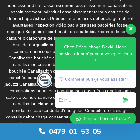
adoucisseur d’eau
assainissement
assainissement canalisations
assainissement individuel
assainissement terrain
astuces de
débouchage
Astuces Débouchage
astuces débouchage naturel
avantages inspection vidéo
bac à graisses
bactéries fosse
septique
Baignoire
bicarbonate de soude
bicarbonate de soude
calcaire
bicarbonate de soude canalisation
boues fosse septique
bruit de gargouillement
calorifugeage
caméra d'inspection
Chez Débouchage David, Notre
caméra endoscopique canalisation
Canalisation bouchée
service client répond à vos questions
Canalisation bouchée cuisine
Canalisation bouchée de piscine
!
canalisation cuisine bouchée
canalisation de camping-car
bouchée
Canalisation de piscine bouchée
canalisation de spa
bouchée
canalisation enterrée
canalisation gelée
canalisation
👋 Comment puis-je vous assister?
jacuzzi
Canalisation piscine
canalisation wc bouchée
canalisations
canalisations bouchées
canalisations obstruées
canalisations
salle de bains
chambre de visite
changer joint robinet
chemisage
canalisation
clapet anti-retour
comment déboucher les wc
conduite d'eau
conduite d'eau gelée
Conduite de drainage
conseils débouchage
conservation produit déboucheur
corrosion
Bonjour, besoin d’aide ?
canalisation
curage
curage canalisation
curage canalisations
0479 01 53 05
Curage canalisations Haute Pression
Curage Curatif (Urgence)
curage de canalisations
curage préventif
date de péremption