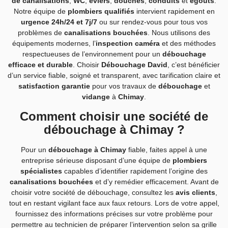
de canalisations
,
WC
,
éviers
,
douches
,
conduits
et
égouts
.
Notre équipe de
plombiers qualifiés
intervient rapidement en
urgence 24h/24 et 7j/7
ou sur rendez-vous pour tous vos
problèmes de
canalisations bouchées
. Nous utilisons des
équipements modernes, l’
inspection caméra
et des méthodes
respectueuses de l’environnement pour un
débouchage
efficace et durable
. Choisir
Débouchage David
, c’est bénéficier
d’un service fiable, soigné et transparent, avec tarification claire et
satisfaction garantie
pour vos travaux de
débouchage
et
vidange
à
Chimay
.
Comment choisir une société de
débouchage à Chimay ?
Pour un
débouchage à Chimay
fiable, faites appel à une
entreprise sérieuse disposant d’une équipe de
plombiers
spécialistes
capables d’identifier rapidement l’origine des
canalisations bouchées
et d’y remédier efficacement. Avant de
choisir votre société de débouchage, consultez les
avis clients
,
tout en restant vigilant face aux faux retours. Lors de votre appel,
fournissez des informations précises sur votre problème pour
permettre au technicien de préparer l’intervention selon sa grille