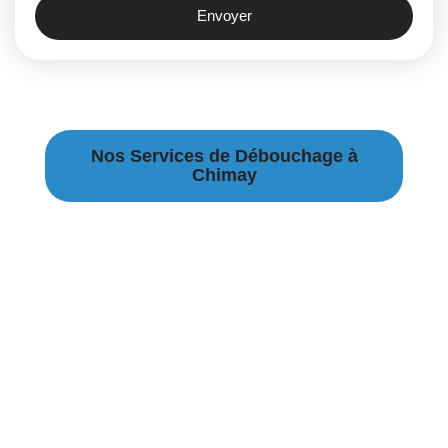
Envoyer
Nos Services de Débouchage à
Chimay
Débouchage Canalisation à Chimay
Débouchage égouts à Chimay
Débouchage évier à Chimay
Débouchage WC à Chimay
Débouchage Lavabo à Chimay