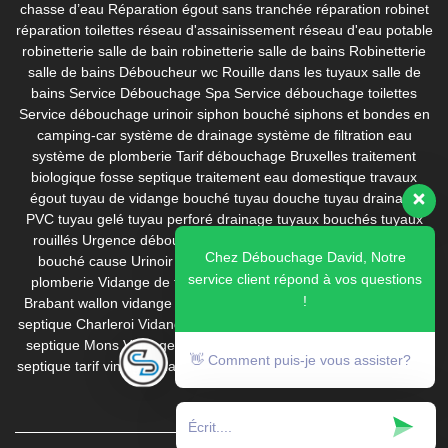
chasse d’eau
Réparation égout sans tranchée
réparation robinet
réparation toilettes
réseau d'assainissement
réseau d'eau potable
robinetterie salle de bain
robinetterie salle de bains
Robinetterie
salle de bains Déboucheur wc
Rouille dans les tuyaux
salle de
bains
Service Débouchage Spa
Service débouchage toilettes
Service débouchage urinoir
siphon bouché
siphons et bondes en
camping-car
système de drainage
système de filtration eau
système de plomberie
Tarif débouchage Bruxelles
traitement
biologique fosse septique
traitement eau domestique
travaux
égout
tuyau de vidange bouché
tuyau douche
tuyau drainage
PVC
tuyau gelé
tuyau perforé drainage
tuyaux bouchés
tuyaux
rouillés
Urgence débouchage
Urinoir bouché calcaire
Urinoir
Chez Débouchage David, Notre
bouché cause
Urinoir bouche prix
Urinoir homme
ventouse
service client répond à vos questions
plomberie
Vidange de fosse septique
Vidange fosse septique
!
Brabant wallon
vidange fosse septique Bruxelles
Vidange fosse
septique Charleroi
Vidange fosse septique Dilbeek
Vidange fosse
septique Mons
Vidange fosse septique pas cher
vidange fosse
👋 Comment puis-je vous assister?
septique tarif
vinaigre blanc
WC bouché évie
wc bouché que faire