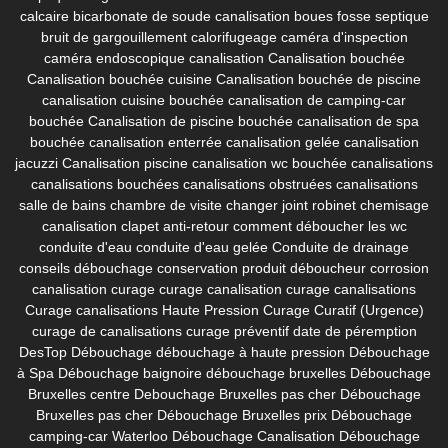
calcaire
bicarbonate de soude canalisation
boues fosse septique
bruit de gargouillement
calorifugeage
caméra d'inspection
caméra endoscopique canalisation
Canalisation bouchée
Canalisation bouchée cuisine
Canalisation bouchée de piscine
canalisation cuisine bouchée
canalisation de camping-car
bouchée
Canalisation de piscine bouchée
canalisation de spa
bouchée
canalisation enterrée
canalisation gelée
canalisation
jacuzzi
Canalisation piscine
canalisation wc bouchée
canalisations
canalisations bouchées
canalisations obstruées
canalisations
salle de bains
chambre de visite
changer joint robinet
chemisage
canalisation
clapet anti-retour
comment déboucher les wc
conduite d'eau
conduite d'eau gelée
Conduite de drainage
conseils débouchage
conservation produit déboucheur
corrosion
canalisation
curage
curage canalisation
curage canalisations
Curage canalisations Haute Pression
Curage Curatif (Urgence)
curage de canalisations
curage préventif
date de péremption
DesTop
Débouchage
débouchage à haute pression
Débouchage
à Spa
Débouchage baignoire
débouchage bruxelles
Débouchage
Bruxelles centre
Debouchage Bruxelles pas cher
Débouchage
Bruxelles pas cher
Débouchage Bruxelles prix
Débouchage
camping-car Waterloo
Débouchage Canalisation
Débouchage