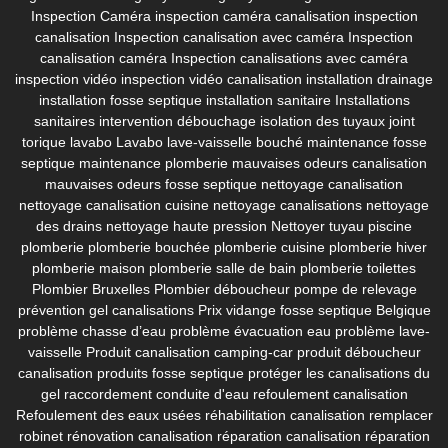
Inspection Caméra
inspection caméra canalisation
inspection
canalisation
Inspection canalisation avec caméra
Inspection
canalisation caméra
Inspection canalisations avec caméra
inspection vidéo
inspection vidéo canalisation
installation drainage
installation fosse septique
installation sanitaire
Installations
sanitaires
intervention débouchage
isolation des tuyaux
joint
torique lavabo
Lavabo
lave-vaisselle bouché
maintenance fosse
septique
maintenance plomberie
mauvaises odeurs canalisation
mauvaises odeurs fosse septique
nettoyage canalisation
nettoyage canalisation cuisine
nettoyage canalisations
nettoyage
des drains
nettoyage haute pression
Nettoyer tuyau piscine
plomberie
plomberie bouchée
plomberie cuisine
plomberie hiver
plomberie maison
plomberie salle de bain
plomberie toilettes
Plombier Bruxelles
Plombier déboucheur
pompe de relevage
prévention gel canalisations
Prix vidange fosse septique Belgique
problème chasse d’eau
problème évacuation eau
problème lave-
vaisselle
Produit canalisation camping-car
produit déboucheur
canalisation
produits fosse septique
protéger les canalisations du
gel
raccordement conduite d'eau
refoulement canalisation
Refoulement des eaux usées
réhabilitation canalisation
remplacer
robinet
rénovation canalisation
réparation canalisation
réparation