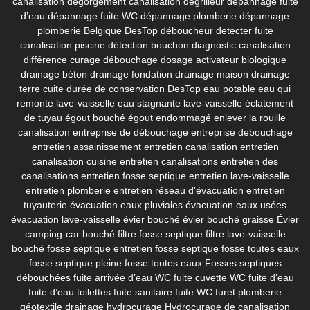
canalisation
dégorgement canalisation
dégrilleur
dépannage fuite
d’eau
dépannage fuite WC
dépannage plomberie
dépannage
plomberie Belgique
DesTop déboucheur
detecter fuite
canalisation piscine
détection bouchon
diagnostic canalisation
différence curage débouchage
dosage activateur biologique
drainage béton
drainage fondation
drainage maison
drainage
terre cuite
durée de conservation DesTop
eau potable
eau qui
remonte lave-vaisselle
eau stagnante lave-vaisselle
éclatement
de tuyau
égout bouché
égout endommagé
enlever la rouille
canalisation
entreprise de débouchage
entreprise debouchage
entretien assainissement
entretien canalisation
entretien
canalisation cuisine
entretien canalisations
entretien des
canalisations
entretien fosse septique
entretien lave-vaisselle
entretien plomberie
entretien réseau d'évacuation
entretien
tuyauterie
évacuation eaux pluviales
évacuation eaux usées
évacuation lave-vaisselle
évier bouché
évier bouché graisse
Évier
camping-car bouché
filtre fosse septique
filtre lave-vaisselle
bouché
fosse septique entretien
fosse septique fosse toutes eaux
fosse septique pleine
fosse toutes eaux
Fosses septiques
débouchées
fuite arrivée d’eau WC
fuite cuvette WC
fuite d’eau
fuite d’eau toilettes
fuite sanitaire
fuite WC
furet plomberie
géotextile drainage
hydrocurage
Hydrocurage de canalisation