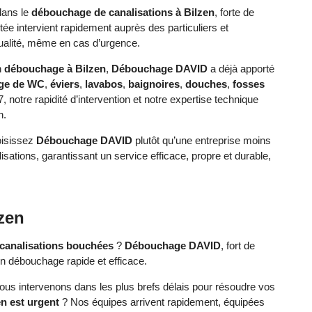
dans le
débouchage de canalisations à Bilzen
, forte de
ée intervient rapidement auprès des particuliers et
qualité, même en cas d’urgence.
n
débouchage à Bilzen
,
Débouchage DAVID
a déjà apporté
ge de WC
,
éviers
,
lavabos
,
baignoires
,
douches
,
fosses
/7, notre rapidité d’intervention et notre expertise technique
n.
oisissez
Débouchage DAVID
plutôt qu’une entreprise moins
ations, garantissant un service efficace, propre et durable,
zen
canalisations bouchées
?
Débouchage DAVID
, fort de
un débouchage rapide et efficace.
us intervenons dans les plus brefs délais pour résoudre vos
n est urgent
? Nos équipes arrivent rapidement, équipées