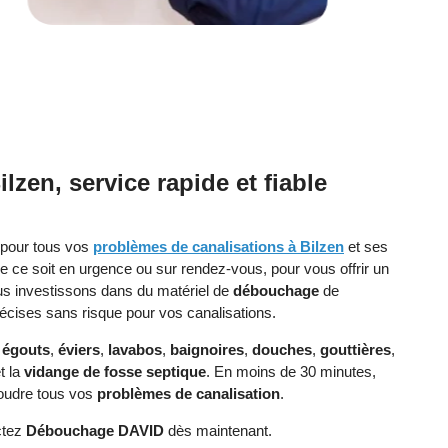
zen, service rapide et fiable
 pour tous vos
problèmes de canalisations à Bilzen
et ses
ue ce soit en urgence ou sur rendez-vous, pour vous offrir un
ous investissons dans du matériel de
débouchage
de
récises sans risque pour vos canalisations.
,
égouts
,
éviers
,
lavabos
,
baignoires
,
douches
,
gouttières
,
t la
vidange de fosse septique
. En moins de 30 minutes,
soudre tous vos
problèmes de canalisation
.
ctez
Débouchage DAVID
dès maintenant.