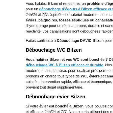
Vous habitez Bilzen et rencontrez un
problème d’ég
pour un
débouchage d’égouts à Bilzen efficace et 
24h/24 et 7j/7, équipés de matériel moderne et de ca
éviers
,
baignoires
,
fosses septiques ou canalisat
l’hydrocurage pour un résultat propre, durable et sans
réactivité, vos canalisations sont débouchées rapi
Faites confiance à
Débouchage DAVID Bilzen
pour 
Débouchage WC Bilzen
Vous habitez Bilzen et vos WC sont bouchés ?
D
débouchage WC à Bilzen efficace et durable
. Nos 
moderne et des caméras pour localiser précisément l’
prenons en charge tous types de
WC
,
éviers
et
cana
coincés. Intervention rapide, efficace et économique,
prévient tout dégât supplémentaire.
Débouchage évier Bilzen
Si votre
évier est bouché à Bilzen
, vous pouvez co
et efficace, 24h/24 et 7j/7. Nos experts utilisent de