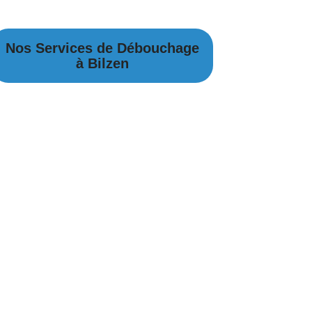
Nos Services de Débouchage
à Bilzen
Débouchage Canalisation à Bilzen
Débouchage égouts à Bilzen
Débouchage évier à Bilzen
Débouchage WC à Bilzen
Débouchage Lavabo à Bilzen
Vidange Fosse Septique à Bilzen