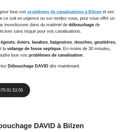
 pour tous vos
problèmes de canalisations à Bilzen
et ses
ue ce soit en urgence ou sur rendez-vous, pour vous offrir un
ous investissons dans du matériel de
débouchage
de
récises sans risque pour vos canalisations.
,
égouts
,
éviers
,
lavabos
,
baignoires
,
douches
,
gouttières
,
t la
vidange de fosse septique
. En moins de 30 minutes,
soudre tous vos
problèmes de canalisation
.
ctez
Débouchage DAVID
dès maintenant.
479 01 53 05
débouchage DAVID à Bilzen