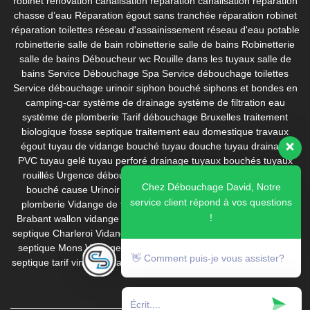
robinet
rénovation canalisation
réparation canalisation
réparation
chasse d’eau
Réparation égout sans tranchée
réparation robinet
réparation toilettes
réseau d'assainissement
réseau d'eau potable
robinetterie salle de bain
robinetterie salle de bains
Robinetterie
salle de bains Déboucheur wc
Rouille dans les tuyaux
salle de
bains
Service Débouchage Spa
Service débouchage toilettes
Service débouchage urinoir
siphon bouché
siphons et bondes en
camping-car
système de drainage
système de filtration eau
système de plomberie
Tarif débouchage Bruxelles
traitement
biologique fosse septique
traitement eau domestique
travaux
égout
tuyau de vidange bouché
tuyau douche
tuyau drainage
PVC
tuyau gelé
tuyau perforé drainage
tuyaux bouchés
tuyaux
rouillés
Urgence débouchage
Urinoir bouché calcaire
Urinoir
Chez Débouchage David, Notre
bouché cause
Urinoir bouche prix
Urinoir homme
ventouse
service client répond à vos questions
plomberie
Vidange de fosse septique
Vidange fosse septique
!
Brabant wallon
vidange fosse septique Bruxelles
Vidange fosse
septique Charleroi
Vidange fosse septique Dilbeek
Vidange fosse
septique Mons
Vidange fosse septique pas cher
vidange fosse
👋 Comment puis-je vous assister?
septique tarif
vinaigre blanc
WC bouché évie
wc bouché que faire