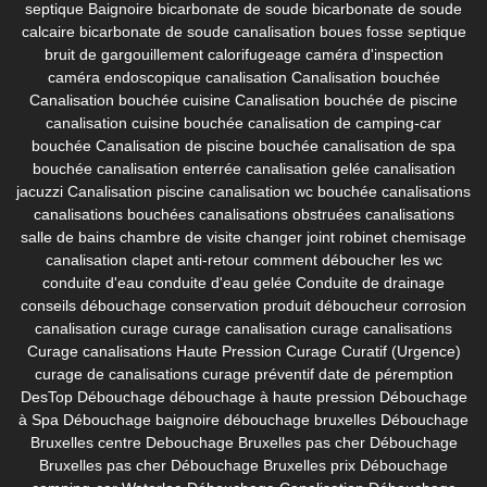
septique
Baignoire
bicarbonate de soude
bicarbonate de soude
calcaire
bicarbonate de soude canalisation
boues fosse septique
bruit de gargouillement
calorifugeage
caméra d'inspection
caméra endoscopique canalisation
Canalisation bouchée
Canalisation bouchée cuisine
Canalisation bouchée de piscine
canalisation cuisine bouchée
canalisation de camping-car
bouchée
Canalisation de piscine bouchée
canalisation de spa
bouchée
canalisation enterrée
canalisation gelée
canalisation
jacuzzi
Canalisation piscine
canalisation wc bouchée
canalisations
canalisations bouchées
canalisations obstruées
canalisations
salle de bains
chambre de visite
changer joint robinet
chemisage
canalisation
clapet anti-retour
comment déboucher les wc
conduite d'eau
conduite d'eau gelée
Conduite de drainage
conseils débouchage
conservation produit déboucheur
corrosion
canalisation
curage
curage canalisation
curage canalisations
Curage canalisations Haute Pression
Curage Curatif (Urgence)
curage de canalisations
curage préventif
date de péremption
DesTop
Débouchage
débouchage à haute pression
Débouchage
à Spa
Débouchage baignoire
débouchage bruxelles
Débouchage
Bruxelles centre
Debouchage Bruxelles pas cher
Débouchage
Bruxelles pas cher
Débouchage Bruxelles prix
Débouchage