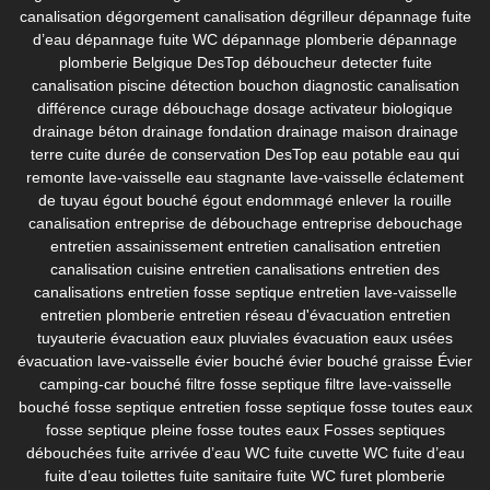
canalisation
dégorgement canalisation
dégrilleur
dépannage fuite
d’eau
dépannage fuite WC
dépannage plomberie
dépannage
plomberie Belgique
DesTop déboucheur
detecter fuite
canalisation piscine
détection bouchon
diagnostic canalisation
différence curage débouchage
dosage activateur biologique
drainage béton
drainage fondation
drainage maison
drainage
terre cuite
durée de conservation DesTop
eau potable
eau qui
remonte lave-vaisselle
eau stagnante lave-vaisselle
éclatement
de tuyau
égout bouché
égout endommagé
enlever la rouille
canalisation
entreprise de débouchage
entreprise debouchage
entretien assainissement
entretien canalisation
entretien
canalisation cuisine
entretien canalisations
entretien des
canalisations
entretien fosse septique
entretien lave-vaisselle
entretien plomberie
entretien réseau d'évacuation
entretien
tuyauterie
évacuation eaux pluviales
évacuation eaux usées
évacuation lave-vaisselle
évier bouché
évier bouché graisse
Évier
camping-car bouché
filtre fosse septique
filtre lave-vaisselle
bouché
fosse septique entretien
fosse septique fosse toutes eaux
fosse septique pleine
fosse toutes eaux
Fosses septiques
débouchées
fuite arrivée d’eau WC
fuite cuvette WC
fuite d’eau
fuite d’eau toilettes
fuite sanitaire
fuite WC
furet plomberie