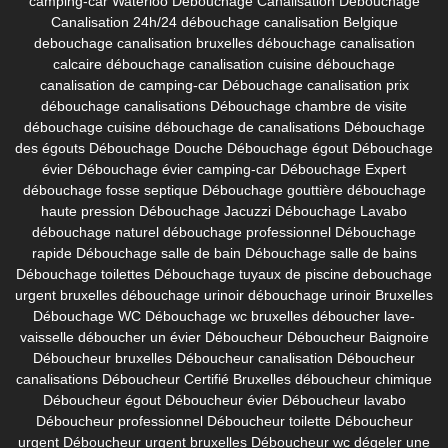
camping-car Waterloo
Débouchage Canalisation
Débouchage
Canalisation 24h/24
débouchage canalisation Belgique
debouchage canalisation bruxelles
débouchage canalisation
calcaire
débouchage canalisation cuisine
débouchage
canalisation de camping-car
Débouchage canalisation prix
débouchage canalisations
Débouchage chambre de visite
débouchage cuisine
débouchage de canalisations
Débouchage
des égouts
Débouchage Douche
Débouchage égout
Débouchage
évier
Débouchage évier camping-car
Débouchage Expert
débouchage fosse septique
Débouchage gouttière
débouchage
haute pression
Débouchage Jacuzzi
Débouchage Lavabo
débouchage naturel
débouchage professionnel
Débouchage
rapide
Débouchage salle de bain
Débouchage salle de bains
Débouchage toilettes
Débouchage tuyaux de piscine
debouchage
urgent bruxelles
débouchage urinoir
débouchage urinoir Bruxelles
Débouchage WC
Débouchage wc bruxelles
déboucher lave-
vaisselle
déboucher un évier
Déboucheur
Déboucheur Baignoire
Déboucheur bruxelles
Déboucheur canalisation
Déboucheur
canalisations
Déboucheur Certifié Bruxelles
déboucheur chimique
Déboucheur égout
Déboucheur évier
Déboucheur lavabo
Déboucheur professionnel
Déboucheur toilette
Déboucheur
urgent
Déboucheur urgent bruxelles
Déboucheur wc
dégeler une