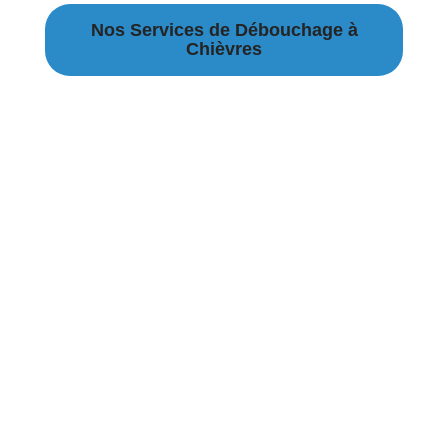
Nos Services de Débouchage à
Chièvres
Débouchage Canalisation Chièvres
Débouchage égouts Chièvres
Débouchage évier Chièvres
Débouchage WC Chièvres
Débouchage Lavabo Chièvres
Vidange Fosse Septique Chièvres