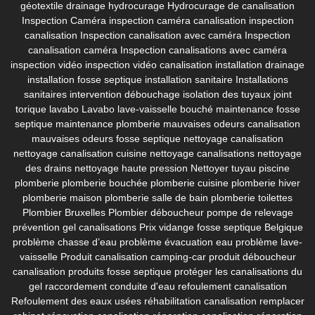
géotextile drainage
hydrocurage
Hydrocurage de canalisation
Inspection Caméra
inspection caméra canalisation
inspection
canalisation
Inspection canalisation avec caméra
Inspection
canalisation caméra
Inspection canalisations avec caméra
inspection vidéo
inspection vidéo canalisation
installation drainage
installation fosse septique
installation sanitaire
Installations
sanitaires
intervention débouchage
isolation des tuyaux
joint
torique lavabo
Lavabo
lave-vaisselle bouché
maintenance fosse
septique
maintenance plomberie
mauvaises odeurs canalisation
mauvaises odeurs fosse septique
nettoyage canalisation
nettoyage canalisation cuisine
nettoyage canalisations
nettoyage
des drains
nettoyage haute pression
Nettoyer tuyau piscine
plomberie
plomberie bouchée
plomberie cuisine
plomberie hiver
plomberie maison
plomberie salle de bain
plomberie toilettes
Plombier Bruxelles
Plombier déboucheur
pompe de relevage
prévention gel canalisations
Prix vidange fosse septique Belgique
problème chasse d’eau
problème évacuation eau
problème lave-
vaisselle
Produit canalisation camping-car
produit déboucheur
canalisation
produits fosse septique
protéger les canalisations du
gel
raccordement conduite d'eau
refoulement canalisation
Refoulement des eaux usées
réhabilitation canalisation
remplacer