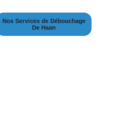
Nos Services de Débouchage
De Haan
Débouchage Canalisation à De Haan
Débouchage égouts à De Haan
Débouchage évier à De Haan
Débouchage WC à De Haan
Débouchage Lavabo à De Haan
Vidange Fosse Septique à De Haan