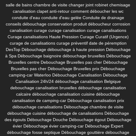
salle de bains
chambre de visite
changer joint robinet
chemisage
canalisation
clapet anti-retour
comment déboucher les wc
conduite d'eau
conduite d'eau gelée
Conduite de drainage
conseils débouchage
conservation produit déboucheur
corrosion
canalisation
curage
curage canalisation
curage canalisations
Curage canalisations Haute Pression
Curage Curatif (Urgence)
curage de canalisations
curage préventif
date de péremption
DesTop
Débouchage
débouchage à haute pression
Débouchage
à Spa
Débouchage baignoire
débouchage bruxelles
Débouchage
Bruxelles centre
Debouchage Bruxelles pas cher
Débouchage
Bruxelles pas cher
Débouchage Bruxelles prix
Débouchage
camping-car Waterloo
Débouchage Canalisation
Débouchage
Canalisation 24h/24
débouchage canalisation Belgique
debouchage canalisation bruxelles
débouchage canalisation
calcaire
débouchage canalisation cuisine
débouchage
canalisation de camping-car
Débouchage canalisation prix
débouchage canalisations
Débouchage chambre de visite
débouchage cuisine
débouchage de canalisations
Débouchage
des égouts
Débouchage Douche
Débouchage égout
Débouchage
évier
Débouchage évier camping-car
Débouchage Expert
débouchage fosse septique
Débouchage gouttière
débouchage