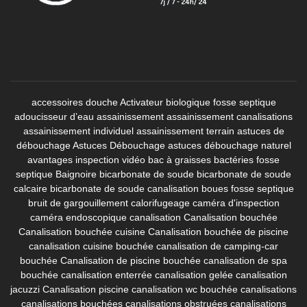
accessoires douche
Activateur biologique fosse septique
adoucisseur d’eau
assainissement
assainissement canalisations
assainissement individuel
assainissement terrain
astuces de
débouchage
Astuces Débouchage
astuces débouchage naturel
avantages inspection vidéo
bac à graisses
bactéries fosse
septique
Baignoire
bicarbonate de soude
bicarbonate de soude
calcaire
bicarbonate de soude canalisation
boues fosse septique
bruit de gargouillement
calorifugeage
caméra d'inspection
caméra endoscopique canalisation
Canalisation bouchée
Canalisation bouchée cuisine
Canalisation bouchée de piscine
canalisation cuisine bouchée
canalisation de camping-car
bouchée
Canalisation de piscine bouchée
canalisation de spa
bouchée
canalisation enterrée
canalisation gelée
canalisation
jacuzzi
Canalisation piscine
canalisation wc bouchée
canalisations
canalisations bouchées
canalisations obstruées
canalisations