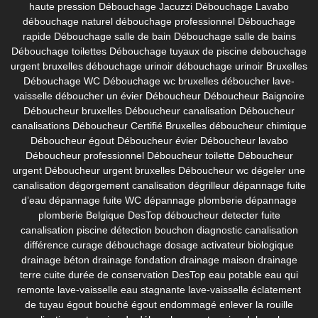
haute pression
Débouchage Jacuzzi
Débouchage Lavabo
débouchage naturel
débouchage professionnel
Débouchage
rapide
Débouchage salle de bain
Débouchage salle de bains
Débouchage toilettes
Débouchage tuyaux de piscine
debouchage
urgent bruxelles
débouchage urinoir
débouchage urinoir Bruxelles
Débouchage WC
Débouchage wc bruxelles
déboucher lave-
vaisselle
déboucher un évier
Déboucheur
Déboucheur Baignoire
Déboucheur bruxelles
Déboucheur canalisation
Déboucheur
canalisations
Déboucheur Certifié Bruxelles
déboucheur chimique
Déboucheur égout
Déboucheur évier
Déboucheur lavabo
Déboucheur professionnel
Déboucheur toilette
Déboucheur
urgent
Déboucheur urgent bruxelles
Déboucheur wc
dégeler une
canalisation
dégorgement canalisation
dégrilleur
dépannage fuite
d’eau
dépannage fuite WC
dépannage plomberie
dépannage
plomberie Belgique
DesTop déboucheur
detecter fuite
canalisation piscine
détection bouchon
diagnostic canalisation
différence curage débouchage
dosage activateur biologique
drainage béton
drainage fondation
drainage maison
drainage
terre cuite
durée de conservation DesTop
eau potable
eau qui
remonte lave-vaisselle
eau stagnante lave-vaisselle
éclatement
de tuyau
égout bouché
égout endommagé
enlever la rouille