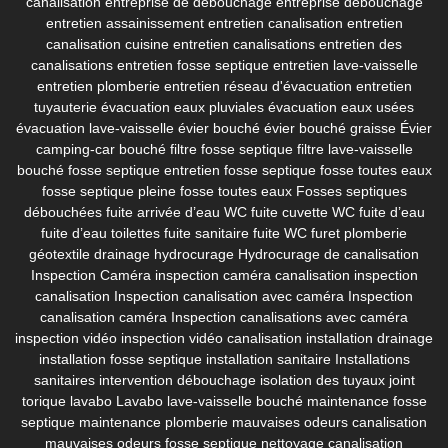
canalisation
entreprise de débouchage
entreprise debouchage
entretien assainissement
entretien canalisation
entretien
canalisation cuisine
entretien canalisations
entretien des
canalisations
entretien fosse septique
entretien lave-vaisselle
entretien plomberie
entretien réseau d'évacuation
entretien
tuyauterie
évacuation eaux pluviales
évacuation eaux usées
évacuation lave-vaisselle
évier bouché
évier bouché graisse
Évier
camping-car bouché
filtre fosse septique
filtre lave-vaisselle
bouché
fosse septique entretien
fosse septique fosse toutes eaux
fosse septique pleine
fosse toutes eaux
Fosses septiques
débouchées
fuite arrivée d’eau WC
fuite cuvette WC
fuite d’eau
fuite d’eau toilettes
fuite sanitaire
fuite WC
furet plomberie
géotextile drainage
hydrocurage
Hydrocurage de canalisation
Inspection Caméra
inspection caméra canalisation
inspection
canalisation
Inspection canalisation avec caméra
Inspection
canalisation caméra
Inspection canalisations avec caméra
inspection vidéo
inspection vidéo canalisation
installation drainage
installation fosse septique
installation sanitaire
Installations
sanitaires
intervention débouchage
isolation des tuyaux
joint
torique lavabo
Lavabo
lave-vaisselle bouché
maintenance fosse
septique
maintenance plomberie
mauvaises odeurs canalisation
mauvaises odeurs fosse septique
nettoyage canalisation