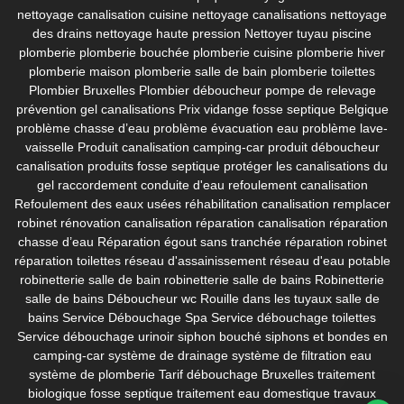
nettoyage canalisation cuisine
nettoyage canalisations
nettoyage
des drains
nettoyage haute pression
Nettoyer tuyau piscine
plomberie
plomberie bouchée
plomberie cuisine
plomberie hiver
plomberie maison
plomberie salle de bain
plomberie toilettes
Plombier Bruxelles
Plombier déboucheur
pompe de relevage
prévention gel canalisations
Prix vidange fosse septique Belgique
problème chasse d’eau
problème évacuation eau
problème lave-
vaisselle
Produit canalisation camping-car
produit déboucheur
canalisation
produits fosse septique
protéger les canalisations du
gel
raccordement conduite d'eau
refoulement canalisation
Refoulement des eaux usées
réhabilitation canalisation
remplacer
robinet
rénovation canalisation
réparation canalisation
réparation
chasse d’eau
Réparation égout sans tranchée
réparation robinet
réparation toilettes
réseau d'assainissement
réseau d'eau potable
robinetterie salle de bain
robinetterie salle de bains
Robinetterie
salle de bains Déboucheur wc
Rouille dans les tuyaux
salle de
bains
Service Débouchage Spa
Service débouchage toilettes
Service débouchage urinoir
siphon bouché
siphons et bondes en
camping-car
système de drainage
système de filtration eau
système de plomberie
Tarif débouchage Bruxelles
traitement
biologique fosse septique
traitement eau domestique
travaux