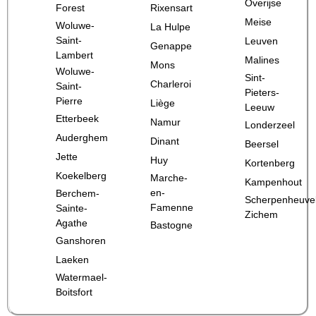
Overijse
Forest
Rixensart
Meise
Woluwe-
La Hulpe
Saint-
Leuven
Genappe
Lambert
Malines
Mons
Woluwe-
Sint-
Charleroi
Saint-
Pieters-
Pierre
Liège
Leeuw
Etterbeek
Namur
Londerzeel
Auderghem
Dinant
Beersel
Jette
Huy
Kortenberg
Koekelberg
Marche-
Kampenhout
en-
Berchem-
Scherpenheuve
Famenne
Sainte-
Zichem
Agathe
Bastogne
Ganshoren
Laeken
Watermael-
Boitsfort