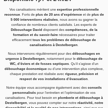
Vos canalisations méritent une
expertise professionnelle
reconnue
. Forts de
plus de 20 ans d’expérience
et de
plus de
5 000 interventions réalisées
, nous avons su gagner la
confiance de nombreux clients satisfaits. Les experts de
Débouchage David
disposent des
compétences, de la
formation et du savoir-faire
nécessaires pour traiter
efficacement
tous les problèmes de débouchage de
canalisations à Destelbergen
.
Nous intervenons régulièrement pour des
débouchages en
urgence à Destelbergen
, notamment pour le
débouchage de
WC, d’éviers et de fosses septiques
. Qu’il s’agisse d’un
débouchage économique
ou d’une intervention plus complexe,
chaque prestation est réalisée avec
rigueur, précision et
respect de vos installations d’évacuation
.
Notre équipe vous accompagne également avec des
conseils
personnalisés
pour l’entretien et l’optimisation de vos
canalisations. Pour tout besoin en
plomberie et débouchage à
Destelbergen
, vous pouvez compter sur notre
réactivité, notre
disponibilité et la qualité de nos interventions
, ainsi que sur