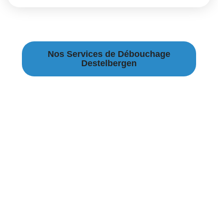
Nos Services de Débouchage
Destelbergen
Débouchage Canalisation à Destelbergen
Débouchage égouts à Destelbergen
Débouchage évier à Destelbergen
Débouchage WC à Destelbergen
Débouchage Lavabo à Destelbergen
Vidange Fosse Septique à Destelbergen