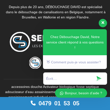
Depuis plus de 20 ans, DÉBOUCHAGE DAVID est spécialisé
dans le débouchage de canalisations en Belgique, notamment à
Bruxelles, en Wallonie et en région Flandre.
Chez Débouchage David, Notre
service client répond à vos questions
!
👋 Comment puis-je vous assister?
accessoires douche
Activateur biologique fosse septique
adoucisseur d’eau
assainissement
assainissement canalisations
Bonjour, besoin d’aide ?
assainissement individuel
assainissement terrain
astuces de
0479 01 53 05
débouchage
Astuces Débouchage
astuces débouchage naturel
avantages inspection vidéo
bac à graisses
bactéries fosse