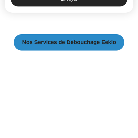
Nos Services de Débouchage Eeklo
Débouchage Canalisation à Eeklo
Débouchage égouts à Eeklo
Débouchage évier à Eeklo
Débouchage WC à Eeklo
Débouchage Lavabo à Eeklo
Vidange Fosse Septique à Eeklo