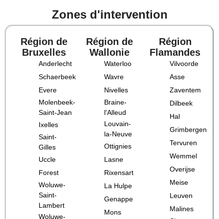
Zones d'intervention
Région de
Région de
Région
Bruxelles
Wallonie
Flamandes
Anderlecht
Waterloo
Vilvoorde
Schaerbeek
Wavre
Asse
Evere
Nivelles
Zaventem
Molenbeek-
Braine-
Dilbeek
Saint-Jean
l'Alleud
Hal
Louvain-
Ixelles
Grimbergen
la-Neuve
Saint-
Tervuren
Ottignies
Gilles
Wemmel
Uccle
Lasne
Overijse
Forest
Rixensart
Meise
Woluwe-
La Hulpe
Saint-
Leuven
Genappe
Lambert
Malines
Mons
Woluwe-