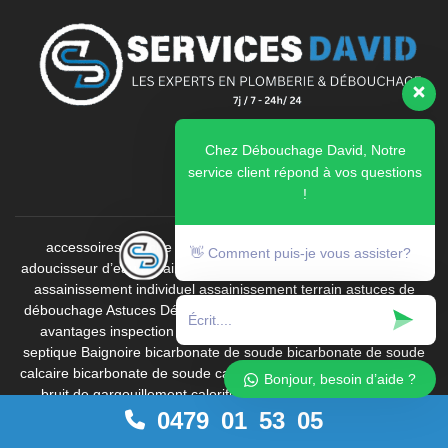
Chez Débouchage David, Notre
service client répond à vos questions
!
accessoires douche
Activateur biologique fosse septique
👋 Comment puis-je vous assister?
adoucisseur d’eau
assainissement
assainissement canalisations
assainissement individuel
assainissement terrain
astuces de
débouchage
Astuces Débouchage
astuces débouchage naturel
avantages inspection vidéo
bac à graisses
bactéries fosse
septique
Baignoire
bicarbonate de soude
bicarbonate de soude
calcaire
bicarbonate de soude canalisation
boues fosse septique
Bonjour, besoin d’aide ?
bruit de gargouillement
calorifugeage
caméra d'inspection
0479 01 53 05
caméra endoscopique canalisation
Canalisation bouchée
Canalisation bouchée cuisine
Canalisation bouchée de piscine