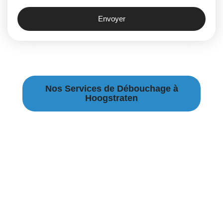
Envoyer
Nos Services de Débouchage à
Hoogstraten
Débouchage Canalisation à Hoogstraten
Débouchage égouts à Hoogstraten
Débouchage évier à Hoogstraten
Débouchage WC à Hoogstraten
Débouchage Lavabo à Hoogstraten