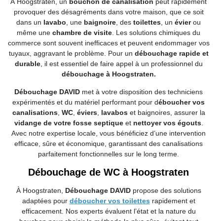
À Hoogstraten, un
bouchon de canalisation
peut rapidement
provoquer des désagréments dans votre maison, que ce soit
dans un
lavabo
, une
baignoire
, des
toilettes
, un
évier
ou
même une
chambre de visite
. Les solutions chimiques du
commerce sont souvent inefficaces et peuvent endommager vos
tuyaux, aggravant le problème. Pour un
débouchage rapide et
durable
, il est essentiel de faire appel à un professionnel du
débouchage à Hoogstraten.
Débouchage DAVID
met à votre disposition des techniciens
expérimentés et du matériel performant pour d
éboucher vos
canalisations
,
WC
,
éviers
,
lavabos
et baignoires, assurer la
vidange de votre fosse septique
et
nettoyer vos égouts
.
Avec notre expertise locale, vous bénéficiez d’une intervention
efficace, sûre et économique, garantissant des canalisations
parfaitement fonctionnelles sur le long terme.
Débouchage de WC à Hoogstraten
À Hoogstraten,
Débouchage DAVID
propose des solutions
adaptées pour
déboucher vos toilettes
rapidement et
efficacement. Nos experts évaluent l’état et la nature du