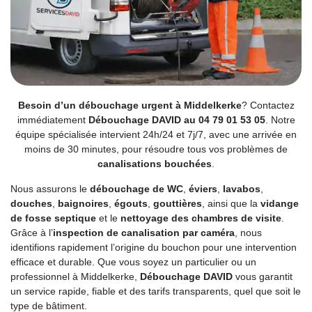
Besoin d’un débouchage urgent à Middelkerke
? Contactez
immédiatement
Débouchage DAVID au 04 79 01 53 05
. Notre
équipe spécialisée intervient 24h/24 et 7j/7, avec une arrivée en
moins de 30 minutes, pour résoudre tous vos problèmes de
canalisations bouchées
.
Nous assurons le
débouchage de WC
,
éviers
,
lavabos
,
douches
,
baignoires
,
égouts
,
gouttières
, ainsi que la
vidange
de fosse septique
et le
nettoyage des chambres de visite
.
Grâce à l’
inspection de canalisation par caméra
, nous
identifions rapidement l’origine du bouchon pour une intervention
efficace et durable. Que vous soyez un particulier ou un
professionnel à Middelkerke,
Débouchage DAVID
vous garantit
un service rapide, fiable et des tarifs transparents, quel que soit le
type de bâtiment.