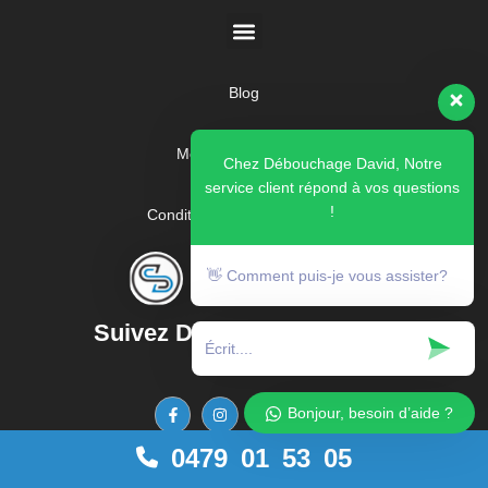
Blog
Montions générales
Chez Débouchage David, Notre
service client répond à vos questions
!
Condition générale de vente
FAQ
👋 Comment puis-je vous assister?
Suivez Débouchage DAVID
Bonjour, besoin d’aide ?
0479 01 53 05
Depuis plus de 20 ans, DÉBOUCHAGE DAVID est spécialisé